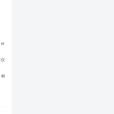
et
不仅
。例