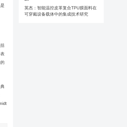
也是
英杰：智能温控皮革复合TPU膜面料在
可穿戴设备载体中的集成技术研究
包括
料表
剂的
。典
表
dt