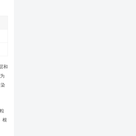
层和
荷为
污染
粒
。根