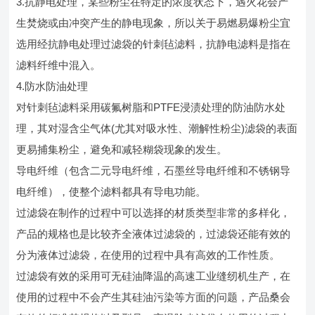
3.抗静电处理，某些粉尘在特定的浓度状态下，遇火花会产
生焚烧或由冲突产生的静电现象，所以关于易燃易爆粉尘宜
选用经抗静电处理过滤袋的针刺毡滤料，抗静电滤料是指在
滤料纤维中混入。
4.防水防油处理
对针刺毡滤料采用碳氟树脂和PTFE浸渍处理的防油防水处
理，其对湿含尘气体(尤其对吸水性、潮解性粉尘)滤袋的表面
更易捕集粉尘，避免和减轻糊袋现象的发生。
导电纤维（包含二元导电纤维，石墨丝导电纤维和不锈钢导
电纤维），使整个滤料都具有导电功能。
过滤袋在制作的过程中可以选择的材质类型非常的多样化，
产品的规格也是比较齐全液体过滤袋的，过滤袋还能有效的
分为液体过滤袋，在使用的过程中具有高效的工作性质。
过滤袋有效的采用可无硅油降温的高速工业缝纫机生产，在
使用的过程中不会产生其硅油污染等方面的问题，产品桑会