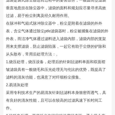
滤袋是袋式除尘器运转过程中的要害部分，一般圆筒型滤袋
垂直地悬挂在除尘器中，滤袋的面料和规划应尽量寻求高效
过滤，易于粉尘剥离及经久耐用作用。
在脉冲和气箱式脉冲除尘器中，粉尘是附着在滤袋的外外
表，含尘气体通过除尘ptfe滤袋器时，粉尘被捕集在滤袋的外
外表，而洁净气体通过滤料进入滤袋内部，滤袋内部的笼架
用来支撑滤袋，防止滤袋陷落，一起它有助于尘饼的铲除和
从头散布，常用后处理方法：。
1.烧压处理，烧压设备，处理后的针刺毡滤料单面和双面褶
皱滤袋具有一般烧毛和压光处理无与伦比的优势，既提高了
滤料的清灰功能，也满意了对纤细粉尘搜集。
2.易清灰处理
采用专利技术生产的易清灰针刺毡滤料本身致密而透气，具
有良好的清灰性能，且可以在较高的过滤风速下长时间工
作。