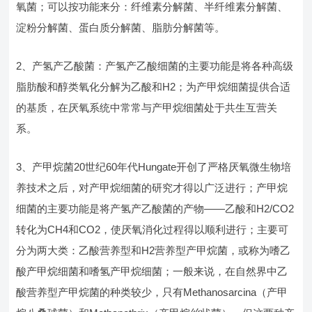
氧菌；可以按功能来分：纤维素分解菌、半纤维素分解菌、
淀粉分解菌、蛋白质分解菌、脂肪分解菌等。
2、产氢产乙酸菌：产氢产乙酸细菌的主要功能是将各种高级
脂肪酸和醇类氧化分解为乙酸和H2；为产甲烷细菌提供合适
的基质，在厌氧系统中常常与产甲烷细菌处于共生互营关
系。
3、产甲烷菌20世纪60年代Hungate开创了严格厌氧微生物培
养技术之后，对产甲烷细菌的研究才得以广泛进行；产甲烷
细菌的主要功能是将产氢产乙酸菌的产物——乙酸和H2/CO2
转化为CH4和CO2，使厌氧消化过程得以顺利进行；主要可
分为两大类：乙酸营养型和H2营养型产甲烷菌，或称为嗜乙
酸产甲烷细菌和嗜氢产甲烷细菌；一般来说，在自然界中乙
酸营养型产甲烷菌的种类较少，只有Methanosarcina（产甲