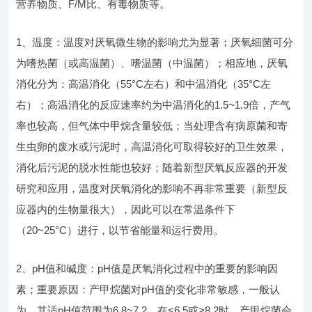
营养物质、F/M比、有毒物质等。
1、温度：温度对厌氧微生物的影响尤为显著；厌氧细菌可分
为嗜热菌（或高温菌）、嗜温菌（中温菌）；相应地，厌氧
消化分为：高温消化（55°C左右）和中温消化（35°C左
右）；高温消化的反应速率约为中温消化的1.5~1.9倍，产气
率也较高，但气体中甲烷含量较低；当处理含有病原菌和寄
生虫卵的废水或污泥时，高温消化可取得较好的卫生效果，
消化后污泥的脱水性能也较好；随着新型厌氧反应器的开发
研究和应用，温度对厌氧消化的影响不再非常重要（新型反
应器内的生物量很大），因此可以在常温条件下
（20~25°C）进行，以节省能量和运行费用。
2、pH值和碱度：pH值是厌氧消化过程中的重要的影响因
素；重要原因：产甲烷菌对pH值的变化非常敏感，一般认
为，其适pH值范围为6.8~7.2，在<6.5或>8.2时，产甲烷菌会