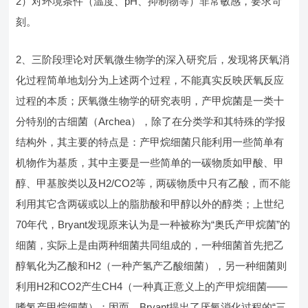
2）对环境条件（温度、pH、抑制物等）非常敏感，要求苛
刻。
2、三阶段理论对厌氧微生物学的深入研究后，发现将厌氧消
化过程简单地划分为上述两个过程，不能真实反映厌氧反应
过程的本质；厌氧微生物学的研究表明，产甲烷菌是一类十
分特别的古细菌（Archea），除了在分类学和其特殊的学报
结构外，其主要的特点是：产甲烷细菌只能利用一些简单有
机物作为基质，其中主要是一些简单的一碳物质如甲酸、甲
醇、甲基胺类以及H2/CO2等，两碳物质中只有乙酸，而不能
利用其它含两碳或以上的脂肪酸和甲醇以外的醇类；上世纪
70年代，Bryant发现原来认为是一种被称为“奥氏产甲烷菌”的
细菌，实际上是由两种细菌共同组成的，一种细菌首先把乙
醇氧化为乙酸和H2（一种产氢产乙酸细菌），另一种细菌则
利用H2和CO2产生CH4（一种真正意义上的产甲烷细菌——
嗜氢产甲烷细菌）；因而，Bryant提出了厌氧消化过程的“三