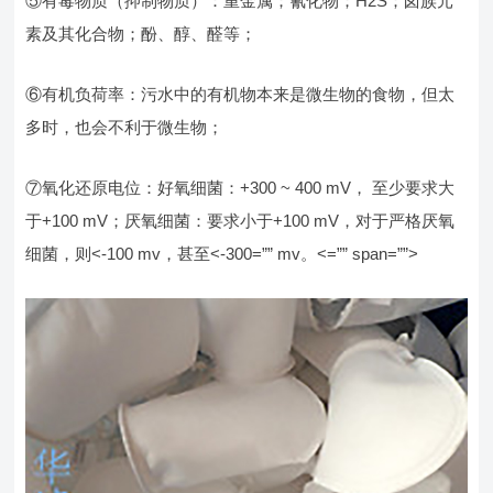
⑤有毒物质（抑制物质）：重金属；氰化物；H2S；卤族元
素及其化合物；酚、醇、醛等；
⑥有机负荷率：污水中的有机物本来是微生物的食物，但太
多时，也会不利于微生物；
⑦氧化还原电位：好氧细菌：+300 ~ 400 mV， 至少要求大
于+100 mV；厌氧细菌：要求小于+100 mV，对于严格厌氧
细菌，则<-100 mv，甚至<-300=”” mv。<=”” span=””>