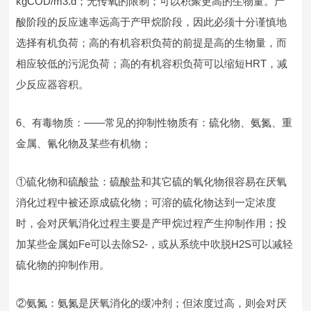
kgCOD/m3.d；无传氧的限制；可以积聚更高的生物量。产
酸阶段的反应速率远高于产甲烷阶段，因此必须十分谨慎地
选择有机负荷；高的有机容积负荷的前提是高的生物量，而
相应较低的污泥负荷；高的有机容积负荷可以缩短HRT，减
少反应器容积。
6、有毒物质：——常见的抑制性物质有：硫化物、氨氮、重
金属、氰化物及某些有机物；
①硫化物和硫酸盐：硫酸盐和其它硫的氧化物很容易在厌氧
消化过程中被还原成硫化物；可溶的硫化物达到一定浓度
时，会对厌氧消化过程主要是产甲烷过程产生抑制作用；投
加某些金属如Fe可以去除S2-，或从系统中吹脱H2S可以减轻
硫化物的抑制作用。
②氨氮：氨氮是厌氧消化的缓冲剂；但浓度过高，则会对厌