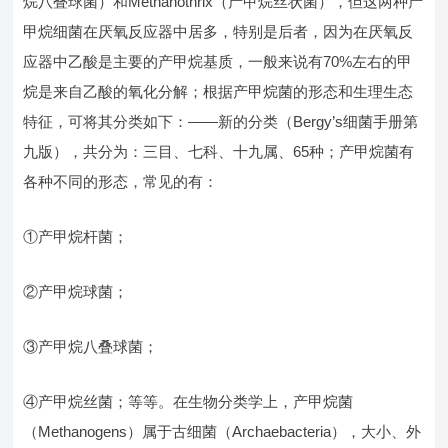
烷八叠球菌）和Methanothrix（产甲烷丝状菌），但这两种产
甲烷细菌在厌氧反应器中居多，特别是后者，因为在厌氧反
应器中乙酸是主要的产甲烷基质，一般来说有70%左右的甲
烷是来自乙酸的氧化分解；根据产甲烷菌的形态和生理生态
特征，可将其分类如下：——新的分类（Bergy’s细菌手册第
九版），共分为：三目、七科、十九属、65种；产甲烷菌有
各种不同的形态，常见的有：
①产甲烷杆菌；
②产甲烷球菌；
③产甲烷八叠球菌；
④产甲烷丝菌；等等。在生物分类学上，产甲烷菌
（Methanogens）属于古细菌（Archaebacteria），大小、外