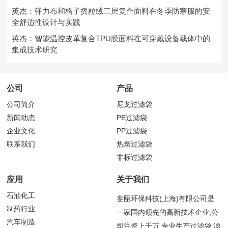
英杰：弹力布和格子摇粒绒三层复合面料在冬季防寒服的安
全舒适性设计与实践
英杰：智能温控皮革复合TPU膜面料在可穿戴设备载体中的
集成技术研究
公司
产品
公司简介
尼龙过滤袋
新闻动态
PE过滤袋
企业文化
PP过滤袋
联系我们
热熔过滤袋
非标过滤袋
应用
关于我们
石油化工
斐瓯环保科技(上海)有限公司是
制药行业
一家国内领先的高新技术企业,公
汽车制造
司注资上千万,专业生产过滤袋,滤