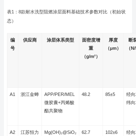
表1：8款耐水洗型阻燃涂层面料基础技术参数对比（初始状
态）
编
供应商
涂层体系类型
面密度增
厚度
断
号
重
（μm）
（N
（g/m²）
A1
浙江金蝉
APP/PER/MEL
48.2
85±5
经向
微胶囊+丙烯酸
纬向
酯共聚物
A2
江苏恒力
Mg(OH)₂@SiO₂
62.7
102±6
经向