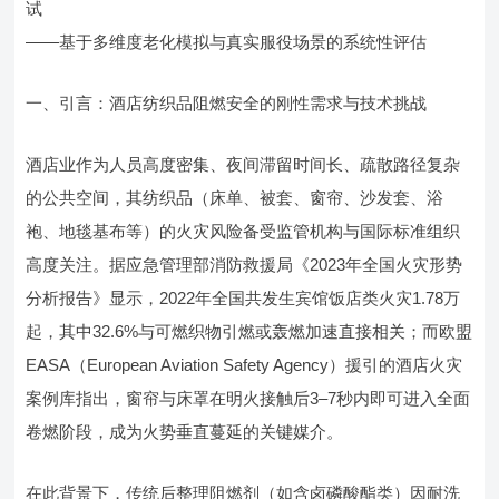
试
——基于多维度老化模拟与真实服役场景的系统性评估
一、引言：酒店纺织品阻燃安全的刚性需求与技术挑战
酒店业作为人员高度密集、夜间滞留时间长、疏散路径复杂
的公共空间，其纺织品（床单、被套、窗帘、沙发套、浴
袍、地毯基布等）的火灾风险备受监管机构与国际标准组织
高度关注。据应急管理部消防救援局《2023年全国火灾形势
分析报告》显示，2022年全国共发生宾馆饭店类火灾1.78万
起，其中32.6%与可燃织物引燃或轰燃加速直接相关；而欧盟
EASA（European Aviation Safety Agency）援引的酒店火灾
案例库指出，窗帘与床罩在明火接触后3–7秒内即可进入全面
卷燃阶段，成为火势垂直蔓延的关键媒介。
在此背景下，传统后整理阻燃剂（如含卤磷酸酯类）因耐洗