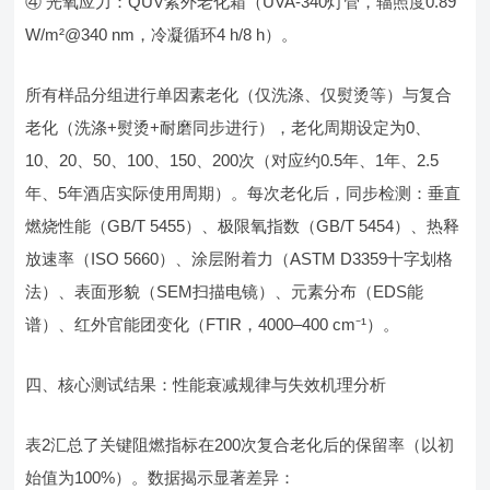
④ 光氧应力：QUV紫外老化箱（UVA-340灯管，辐照度0.89
W/m²@340 nm，冷凝循环4 h/8 h）。
所有样品分组进行单因素老化（仅洗涤、仅熨烫等）与复合
老化（洗涤+熨烫+耐磨同步进行），老化周期设定为0、
10、20、50、100、150、200次（对应约0.5年、1年、2.5
年、5年酒店实际使用周期）。每次老化后，同步检测：垂直
燃烧性能（GB/T 5455）、极限氧指数（GB/T 5454）、热释
放速率（ISO 5660）、涂层附着力（ASTM D3359十字划格
法）、表面形貌（SEM扫描电镜）、元素分布（EDS能
谱）、红外官能团变化（FTIR，4000–400 cm⁻¹）。
四、核心测试结果：性能衰减规律与失效机理分析
表2汇总了关键阻燃指标在200次复合老化后的保留率（以初
始值为100%）。数据揭示显著差异：