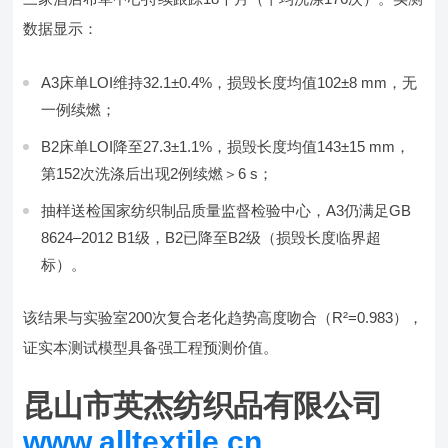
数据显示：
A3床单LOI维持32.1±0.4%，损毁长度均值102±8 mm，无
一例续燃；
B2床单LOI降至27.3±1.1%，损毁长度均值143±15 mm，
第152次洗涤后出现2例续燃＞6 s；
抽样送检国家纺织制品质量监督检验中心，A3仍满足GB
8624–2012 B1级，B2已降至B2级（损毁长度临界超
标）。
该结果与实验室200次复合老化趋势高度吻合（R²=0.983），
证实本测试模型具备强工程预测价值。
昆山市英杰纺织品有限公司
www.alltextile.cn