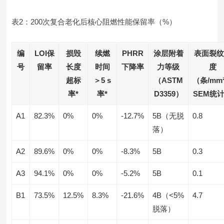
表2：200次复合老化后核心阻燃性能保留率（%）
编
LOI保
损毁
续燃
PHRR
涂层附着
表面裂纹
号
留率
长度
时间
下降率
力等级
度
超标
＞5 s
（ASTM
（条/mm
率*
率*
D3359）
SEM统
A1
82.3%
0%
0%
-12.7%
5B（无脱
0.8
落）
A2
89.6%
0%
0%
-8.3%
5B
0.3
A3
94.1%
0%
0%
-5.2%
5B
0.1
B1
73.5%
12.5%
8.3%
-21.6%
4B（<5%
4.7
脱落）