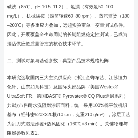
碱洗（85℃、pH 10.5–11.2）、氯漂（有效氯50–100
mg/L）、机械揉搓（滚筒转速60–80 rpm）、蒸汽熨烫（180
–200℃）等多重应力叠加，远超实验室单一变量测试条件。
因此，开展覆盖全生命周期的长期阻燃稳定性测试，已成为
酒店供应链质量管控的核心技术环节。
二、测试对象与基础参数：典型产品技术规格矩阵
本研究选取国内三大主流供应商（浙江金蝉布艺、江苏恒力
化纤、山东如意科技）及国际头部品牌（美国Westex®
UltraSoft FR、德国BASF® Pyrovatex® CQ Plus涂层系列）
共8款市售耐水洗阻燃涂层面料，统一采用100%棉平纹机织
基布（经纬密520×320根/10 cm，克重210 g/m²），涂层工艺
为刮刀式湿法涂覆+热风固化（160℃×3 min）。关键物理与
阻燃参数见表1。