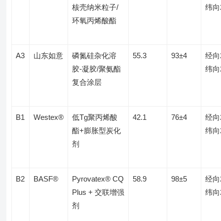
核壳纳米粒子/
纬向
环氧丙烯酸酯
A3
山东如意
磷氮硅杂化溶
55.3
93±4
经向
胶-凝胶/聚氨酯
纬向
复合涂层
B1
Westex®
低Tg聚丙烯酸
42.1
76±4
经向
酯+膨胀型炭化
纬向
剂
B2
BASF®
Pyrovatex® CQ
58.9
98±5
经向
Plus + 交联增强
纬向
剂