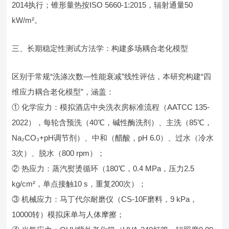
2014执行；锥形量热按ISO 5660-1:2015，辐射通量50
kW/m²。
三、长期稳定性测试方法学：构建多场耦合老化模型
区别于常规“洗涤次数—性能衰减”线性评估，本研究构建“四
维应力耦合老化模型”，涵盖：
① 化学应力：模拟酒店中央洗衣房标准流程（AATCC 135-
2022），每轮含预洗（40℃，碱性酶洗剂）、主洗（85℃，
Na₂CO₃+pH调节剂）、中和（醋酸，pH 6.0）、过水（冷水
3次）、脱水（800 rpm）；
② 热应力：蒸汽熨烫循环（180℃，0.4 MPa，压力2.5
kg/cm²，单点接触10 s，重复200次）；
③ 机械应力：马丁代尔耐磨仪（CS-10F磨料，9 kPa，
10000转）模拟床单与人体摩擦；