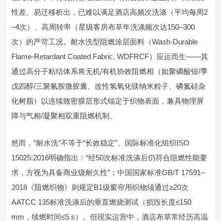
性差、易迁移析出，已难以满足酒店高频次洗涤（平均每周2
–4次）、高周转率（星级客房布草年洗涤频次达150–300
次）的严苛工况。耐水洗型阻燃涂层面料（Wash-Durable
Flame-Retardant Coated Fabric, WDFRCF）应运而生——其
通过高分子粘结体系将无机/有机协效阻燃相（如聚磷酸铵/季
戊四醇/三聚氰胺微胶囊、改性氢氧化镁纳米粒子、磷氮硅杂
化树脂）以连续致密膜层形式锚定于织物表面，兼具物理屏
障与气相/凝聚相双重阻燃机制。
然而，“耐水洗”不等于“长效稳定”。国际标准化组织ISO
15025:2016明确指出：“经50次标准洗涤后仍符合阻燃性能要
求，方视为具备商业级耐久性”；中国国家标准GB/T 17591–
2018《阻燃织物》则规定B1级窗帘用织物须通过≥20次
AATCC 135标准洗涤后的垂直燃烧测试（损毁长度≤150
mm，续燃时间≤5 s）。但现实运营中，酒店布草常经历高温