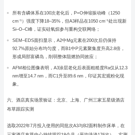
所有含磷体系在100次老化后，P=O伸缩振动峰（1250
cm⁻¹）强度下降18–35%，但A3样品在1050 cm⁻¹处出现新
Si–O–C峰，证实硅氧烷参与重构交联网络；
SEM–EDS面扫显示，A2中Mg元素在200次后仍保持
92.7%原始分布均匀度，而B1中P元素聚集度升高2.8倍，
形成局部富磷岛，削弱整体阻燃协同效应；
AFM相位图像表明，A3涂层老化后表面粗糙度Ra仅从12.3
nm增至14.7 nm，而C1升至89.6 nm，印证其宏观粉化现
象。
六、酒店真实场景验证：北京、上海、广州三家五星级酒店
布草跟踪实测
选取2022年7月投入使用的同批次A3与B2面料制作床单，在
三家酒店布草中心持续跟踪18个月（平均洗涤176次）。实测