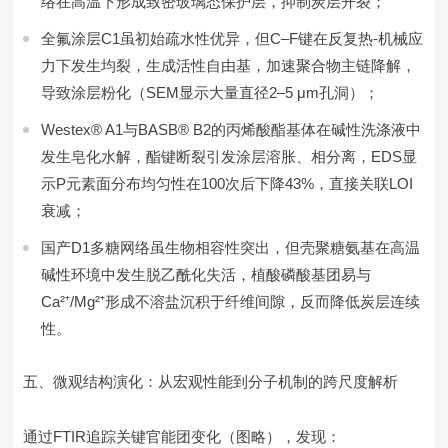
络在高温下形成致密玻璃态保护层，抑制炭层开裂；
全氟涂层C1虽初始疏水性优异，但C–F键在反复热-机械应
力下发生均裂，生成活性自由基，加速聚合物主链降解，
导致涂层粉化（SEM显示大量直径2–5 μm孔洞）；
Westex® A1与BASB® B2的丙烯酸酯基体在碱性洗涤液中
发生皂化水解，酯键断裂引发涂层溶胀、相分离，EDS显
示P元素面分布均匀性在100次后下降43%，直接关联LOI
衰减；
国产D1多糖网络虽生物相容性突出，但壳聚糖氨基在高温
碱性环境中发生脱乙酰化失活，植酸磷酸基团易与
Ca²⁺/Mg²⁺形成不溶盐沉积于纤维间隙，反而降低炭层连续
性。
五、微观结构演化：从宏观性能到分子机制的跨尺度解析
通过FTIR追踪关键官能团变化（图略），发现：