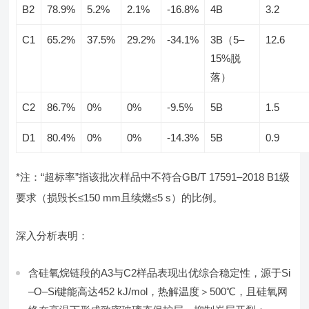
B2
78.9%
5.2%
2.1%
-16.8%
4B
3.2
C1
65.2%
37.5%
29.2%
-34.1%
3B（5–
12.6
15%脱
落）
C2
86.7%
0%
0%
-9.5%
5B
1.5
D1
80.4%
0%
0%
-14.3%
5B
0.9
*注：“超标率”指该批次样品中不符合GB/T 17591–2018 B1级
要求（损毁长≤150 mm且续燃≤5 s）的比例。
深入分析表明：
含硅氧烷链段的A3与C2样品表现出优综合稳定性，源于Si
–O–Si键能高达452 kJ/mol，热解温度＞500℃，且硅氧网