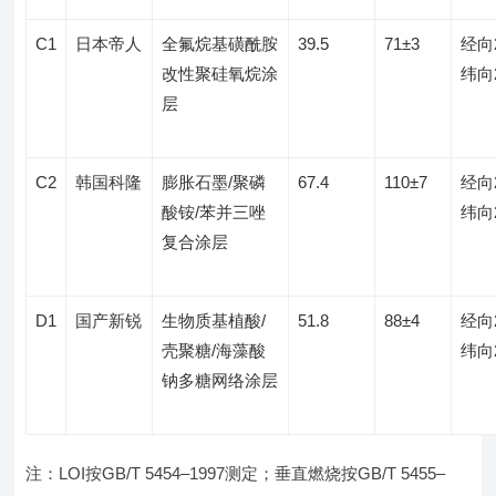
C1
日本帝人
全氟烷基磺酰胺
39.5
71±3
经向
改性聚硅氧烷涂
纬向
层
C2
韩国科隆
膨胀石墨/聚磷
67.4
110±7
经向
酸铵/苯并三唑
纬向
复合涂层
D1
国产新锐
生物质基植酸/
51.8
88±4
经向
壳聚糖/海藻酸
纬向
钠多糖网络涂层
注：LOI按GB/T 5454–1997测定；垂直燃烧按GB/T 5455–