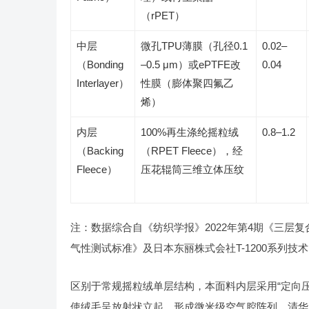
（rPET）
中层
微孔TPU薄膜（孔径0.1
0.02–
（Bonding
–0.5 μm）或ePTFE改
0.04
Interlayer）
性膜（膨体聚四氟乙
烯）
内层
100%再生涤纶摇粒绒
0.8–1.2
（Backing
（RPET Fleece），经
Fleece）
压花辊筒三维立体压纹
注：数据综合自《纺织学报》2022年第4期《三层复合
气性测试标准》及日本东丽株式会社T-1200系列技术
区别于常规摇粒绒单层结构，本面料内层采用“定向压
使绒毛呈放射状立起，形成微米级空气腔阵列。清华