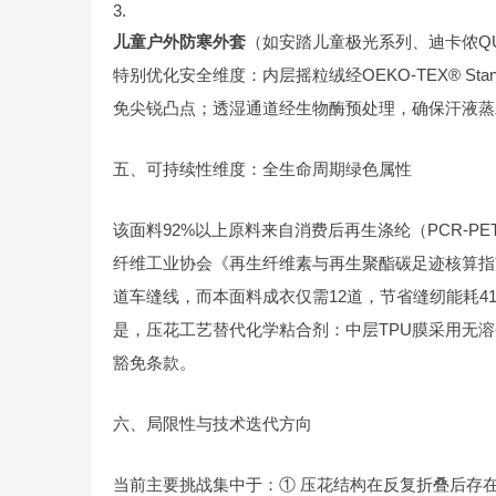
儿童户外防寒外套
（如安踏儿童极光系列、迪卡侬QUE
特别优化安全维度：内层摇粒绒经OEKO-TEX® Stand
免尖锐凸点；透湿通道经生物酶预处理，确保汗液蒸发速率＞0
五、可持续性维度：全生命周期绿色属性
该面料92%以上原料来自消费后再生涤纶（PCR-PET
纤维工业协会《再生纤维素与再生聚酯碳足迹核算指南
道车缝线，而本面料成衣仅需12道，节省缝纫能耗4
是，压花工艺替代化学粘合剂：中层TPU膜采用无溶剂
豁免条款。
六、局限性与技术迭代方向
当前主要挑战集中于：① 压花结构在反复折叠后存在微