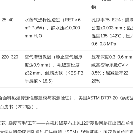
物
25–40
水蒸气选择性透过（RET＜6
孔隙率75–82%；膜
m²·Pa/W）、静水压≥10,000
公差±0.003 mm；热
mm H₂O
温度135–142℃，压
0.6–0.8 MPa
220–320
空气滞留保温（静止空气层厚
压花深度0.3–0.6 m
度达0.9 mm）、毛绒蓬松度
绒高变异系数CV＜
≥32 mm、触感柔软（KES-FB
8.5%；碱减量率22–
手感值＞18.5）
26%
面料热湿传递性能建模与实测验证》、美国ASTM D737-20《纺织
白皮书（2023版）。
花+梯度剪毛”工艺——在摇粒绒基布上以120°菱形网格压出凹凸单
大学材料学院团队通过扫描电镜（SEM）观测证实：压花后单位面