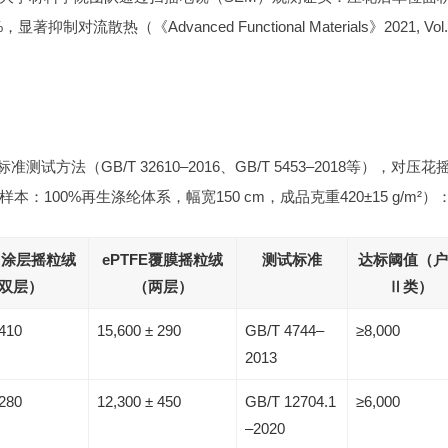
热（《Advanced Functional Materials》2021, Vol.3
法（GB/T 32610–2016、GB/T 5453–2018等），对压花
00%再生涤纶体系，幅宽150 cm，成品克重420±15 g/m²）
U涂层摇粒绒
ePTFE覆膜摇粒绒
测试标准
达标阈值（户
双层）
（两层）
Ⅱ类）
 410
15,600 ± 290
GB/T 4744–
≥8,000
2013
 280
12,300 ± 450
GB/T 12704.1
≥6,000
–2020