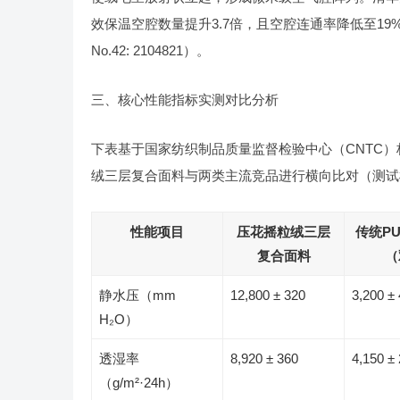
效保温空腔数量提升3.7倍，且空腔连通率降低至19%，显著抑制对流散
No.42: 2104821）。
三、核心性能指标实测对比分析
下表基于国家纺织制品质量监督检验中心（CNTC）标准测试方
绒三层复合面料与两类主流竞品进行横向比对（测试样本：1
性能项目
压花摇粒绒三层
传统P
复合面料
（
静水压（mm
12,800 ± 320
3,200 ±
H₂O）
透湿率
8,920 ± 360
4,150 ±
（g/m²·24h）