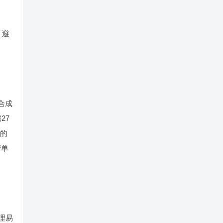
，避
国合成
27
注的
清单
理易