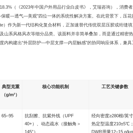
8.3%（《2023年中国户外用品行业白皮书》，艾瑞咨询），消费
—保暖—透气—美观”四位一体的系统性解决方案。在此背景下，压花
r Laminate）作为新一代结构化复合材料，正加速替代传统双层压胶或绗缝
及山系风格风衣等细分品类。该面料并非简单叠加，而是通过精密
度内构建出“外层防护—中层支撑—内层触感”的协同响应体系，兼具
典型克重
核心功能机制
工艺关键参数
（g/m²）
65–95
抗刮擦、抗紫外线（UPF
经向密度≥280根/英
40+）、动态疏水（接触角＞
热定型温度210±5℃
145°）
DWR用量12–15 g/k