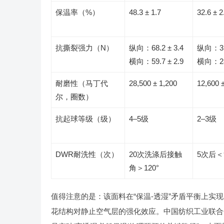
保温率（%）
48.3 ± 1.7
32.6 ± 2
抗撕裂强力（N）
纵向：68.2 ± 3.4
纵向：31.
横向：59.7 ± 2.9
横向：28.
耐磨性（马丁代
28,500 ± 1,200
12,600 
尔，圈数）
抗起球等级（级）
4–5级
2–3级
DWR耐洗性（次）
20次洗涤后接触
5次后＜9
角＞120°
值得注意的是：该面料在“保温-透湿”矛盾平衡上实现
花结构对静止空气层的强化效应。中国纺织工业联合会