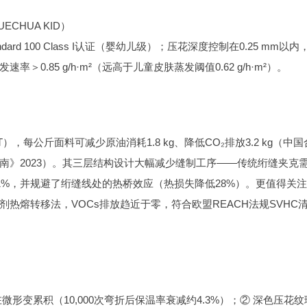
CHUA KID）
ard 100 Class I认证（婴幼儿级）；压花深度控制在0.25 mm以内
.85 g/h·m²（远高于儿童皮肤蒸发阈值0.62 g/h·m²）。
），每公斤面料可减少原油消耗1.8 kg、降低CO₂排放3.2 kg（中
》2023）。其三层结构设计大幅减少缝制工序——传统绗缝夹克需
1%，并规避了绗缝线处的热桥效应（热损失降低28%）。更值得关
热熔转移法，VOCs排放趋近于零，符合欧盟REACH法规SVHC
形变累积（10,000次弯折后保温率衰减约4.3%）；② 深色压花纹