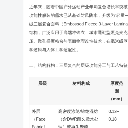
近年来，随着中国户外运动产业年均复合增长率突破1
功能性服装的需求已从基础防风防水，升级为“轻量
绒三层复合面料（Embossed Fleece 3-Laye
结构，广泛应用于高端冲锋衣、城市通勤型硬壳夹克
压、微孔梯度粘合与表面物理改性技术，在毫米级厚
学逻辑与人体工学适配性。
二、结构解构：三层复合的层级功能分工与工艺特征
层级
材料构成
厚度范
围
（mm）
外层
高密度涤纶/锦纶混纺
0.12–
（Face
（含DWR耐久拨水处
0.18
Fabric）
理）或再生聚酯