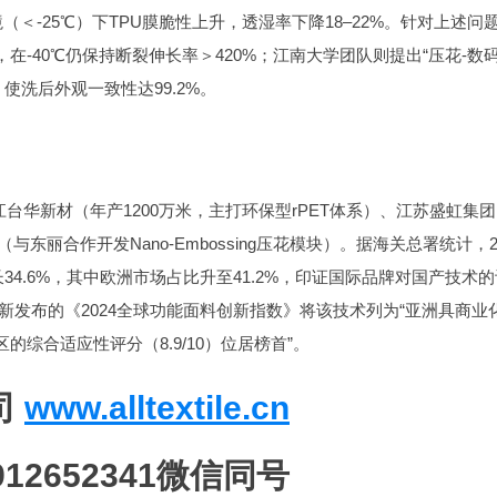
＜-25℃）下TPU膜脆性上升，透湿率下降18–22%。针对上述问
，在-40℃仍保持断裂伸长率＞420%；江南大学团队则提出“压花-数
使洗后外观一致性达99.2%。
江台华新材（年产1200万米，主打环保型rPET体系）、江苏盛虹集团
与东丽合作开发Nano-Embossing压花模块）。据海关总署统计，2
34.6%，其中欧洲市场占比升至41.2%，印证国际品牌对国产技术的
n）新发布的《2024全球功能面料创新指数》将该技术列为“亚洲具商业
综合适应性评分（8.9/10）位居榜首”。
司
www.alltextile.cn
2652341微信同号