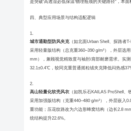
是突破‘高透湿必低保温’物理瓶颈的关键路径”，本
四、典型应用场景与结构适配逻辑
城市通勤型防风夹克
（如北面Urban Shell、探路者
采用轻量版结构（总克重360–390 g/m²），外层选
mm），兼顾视觉精致度与袖肘/肩部耐磨需求。实测数
32.1±0.4℃，较同克重普通摇粒绒夹克降低闷热感3
高山轻量化软壳风衣
（如凯乐石KAILAS ProShell、牧高
采用加强版结构（克重440–480 g/m²），外层嵌
重功能；压花纹路改为六边形蜂窝结构（边长2.8 mm）
统结构提升22.6%。