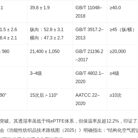
.1
39.8 ± 1.9
GB/T 11048–
≥40.0
2018
5 ± 2.6
纵向：52.8 ± 3.1
GB/T 3917.2–
≥45（纵/横）
4 ± 2.1
横向：47.3 ± 2.7
2013
± 980
21,400 ± 1,050
GB/T 21196.2
≥20,000
–2017
3–4级
GB/T 4802.1–
≥4级
2020
0°
15次后＞110°
AATCC 22–
≥10次
2020
突破。其透湿率虽低于纯ePTFE体系，但保温率反超12.2%，印证了
《功能性纺织品技术路线图（2025）》明确指出：“结构化空气腔