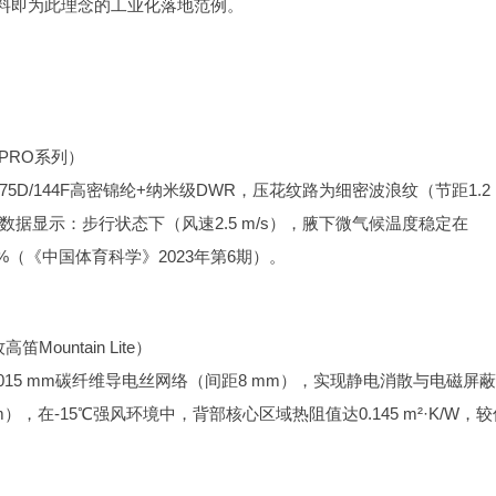
面料即为此理念的工业化落地范例。
T-PRO系列）
用75D/144F高密锦纶+纳米级DWR，压花纹路为细密波浪纹（节距1.2
据显示：步行状态下（风速2.5 m/s），腋下微气候温度稳定在
7%（《中国体育科学》2023年第6期）。
笛Mountain Lite）
入0.015 mm碳纤维导电丝网络（间距8 mm），实现静电消散与电磁屏
，在-15℃强风环境中，背部核心区域热阻值达0.145 m²·K/W，较