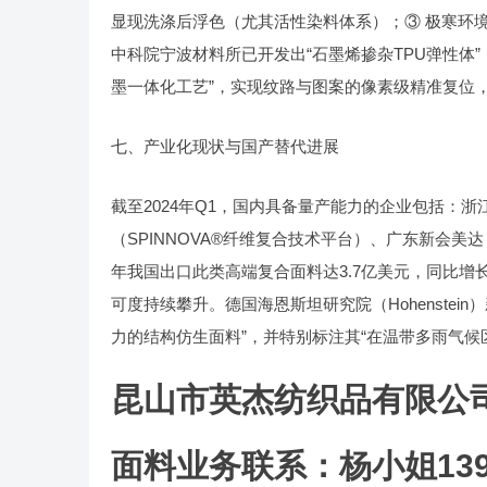
显现洗涤后浮色（尤其活性染料体系）；③ 极寒环境（
中科院宁波材料所已开发出“石墨烯掺杂TPU弹性体”
墨一体化工艺”，实现纹路与图案的像素级精准复位，
七、产业化现状与国产替代进展
截至2024年Q1，国内具备量产能力的企业包括：浙
（SPINNOVA®纤维复合技术平台）、广东新会美达（
年我国出口此类高端复合面料达3.7亿美元，同比增长
可度持续攀升。德国海恩斯坦研究院（Hohenstei
力的结构仿生面料”，并特别标注其“在温带多雨气候区的
昆山市英杰纺织品有限公
面料业务联系：杨小姐1391