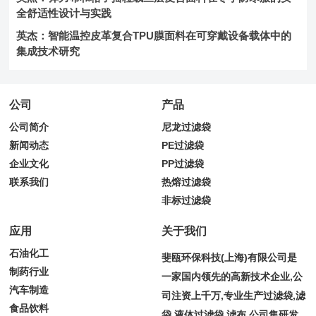
全舒适性设计与实践
英杰：智能温控皮革复合TPU膜面料在可穿戴设备载体中的
集成技术研究
公司
产品
公司简介
尼龙过滤袋
新闻动态
PE过滤袋
企业文化
PP过滤袋
联系我们
热熔过滤袋
非标过滤袋
应用
关于我们
石油化工
斐瓯环保科技(上海)有限公司是
制药行业
一家国内领先的高新技术企业,公
汽车制造
司注资上千万,专业生产过滤袋,滤
食品饮料
袋,液体过滤袋,滤布,公司集研发,