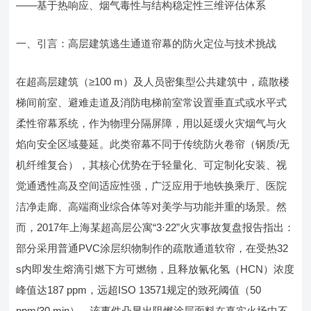
——基于热响应、烟气毒性与结构稳定性三维评估体系
一、引言：高层建筑逃生通道帘幕的防火定位与技术挑战
在超高层建筑（≥100 m）及人员密集型公共建筑中，疏散楼
梯间前室、避难走道及消防电梯前室常设置垂直式或水平式
柔性帘幕系统，作为物理分隔屏障，用以延缓火灾烟气与火
焰向安全区域蔓延。此类帘幕不同于传统防火卷帘（钢质/无
机纤维复合），其核心优势在于轻量化、可定制化安装、视
觉通透性高及空间适应性强，广泛应用于地铁换乘厅、医院
洁净走廊、高端商业综合体等对美学与功能并重的场景。然
而，2017年上海某超高层公寓“3·22”火灾事故复盘报告指出：
部分采用普通PVC涂层织物制作的疏散通道软帘，在受热32
s内即发生熔滴引燃下方可燃物，且释放氰化氢（HCN）浓度
峰值达187 ppm，远超ISO 13571规定的致死阈值（50
ppm/30 min）。该事件凸显出阻燃涂层面料在真实火场中不