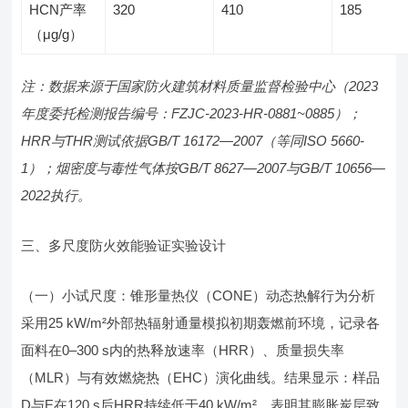
HCN产率
320
410
185
（μg/g）
注：数据来源于国家防火建筑材料质量监督检验中心（2023
年度委托检测报告编号：FZJC-2023-HR-0881~0885）；
HRR与THR测试依据GB/T 16172—2007（等同ISO 5660-
1）；烟密度与毒性气体按GB/T 8627—2007与GB/T 10656—
2022执行。
三、多尺度防火效能验证实验设计
（一）小试尺度：锥形量热仪（CONE）动态热解行为分析
采用25 kW/m²外部热辐射通量模拟初期轰燃前环境，记录各
面料在0–300 s内的热释放速率（HRR）、质量损失率
（MLR）与有效燃烧热（EHC）演化曲线。结果显示：样品
D与E在120 s后HRR持续低于40 kW/m²，表明其膨胀炭层致