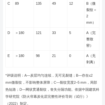
C
89
135
49
12
B（微
裂纹＜
2
mm）
D
＞180
121
33
5
A（完
整致
密）
E
＞180
98
21
0
A（无
剥离）
*评级说明：A—炭层均匀连续，无可见裂缝；B—存在≤2
mm微裂纹，不影响整体屏障；C—裂纹宽度2–5 mm，局部
热短路；D—网状贯通裂纹，丧失分隔功能。依据中国建筑科
学研究院《防火帘幕炭化层完整性评价导则（试行）》
（2022）制定。