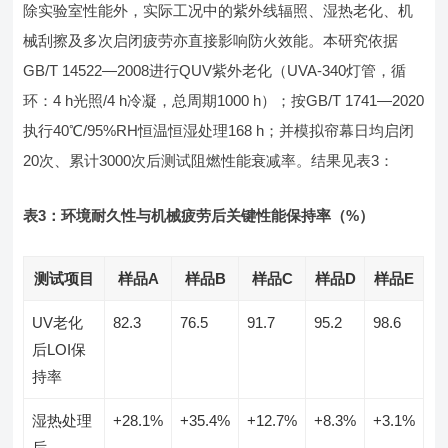
除实验室性能外，实际工况中的紫外线辐照、湿热老化、机
械刮擦及多次启闭疲劳亦直接影响防火效能。本研究依据
GB/T 14522—2008进行QUV紫外老化（UVA-340灯管，循
环：4 h光照/4 h冷凝，总周期1000 h）；按GB/T 1741—2020
执行40℃/95%RH恒温恒湿处理168 h；并模拟帘幕日均启闭
20次、累计3000次后测试阻燃性能衰减率。结果见表3：
表3：环境耐久性与机械疲劳后关键性能保持率（%）
测试项目
样品A
样品B
样品C
样品D
样品E
UV老化
82.3
76.5
91.7
95.2
98.6
后LOI保
持率
湿热处理
+28.1%
+35.4%
+12.7%
+8.3%
+3.1%
后