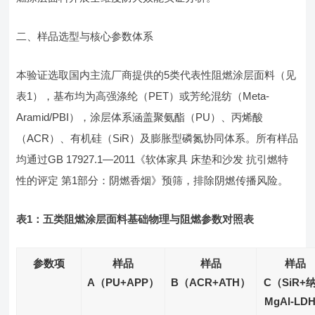
二、样品选型与核心参数体系
本验证选取国内主流厂商提供的5类代表性阻燃涂层面料（见
表1），基布均为高强涤纶（PET）或芳纶混纺（Meta-
Aramid/PBI），涂层体系涵盖聚氨酯（PU）、丙烯酸
（ACR）、有机硅（SiR）及膨胀型磷氮协同体系。所有样品
均通过GB 17927.1—2011《软体家具 床垫和沙发 抗引燃特
性的评定 第1部分：阴燃香烟》预筛，排除阴燃传播风险。
表1：五类阻燃涂层面料基础物理与阻燃参数对照表
参数项
样品
样品
样品
A（PU+APP）
B（ACR+ATH）
C（SiR+
MgAl-LD