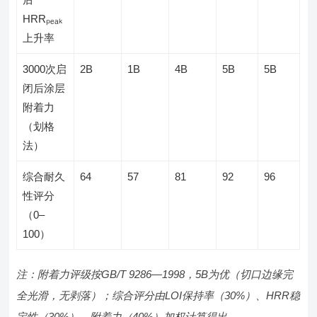
HRRₚₑₐₖ
上升率
3000次启
2B
1B
4B
5B
5B
闭后涂层
附着力
（划格
法）
综合耐久
64
57
81
92
96
性评分
（0–
100）
注：附着力评级按GB/T 9286—1998，5B为优（切口边缘完
全光滑，无剥落）；综合评分由LOI保持率（30%）、HRR稳
定性（30%）、附着力（40%）加权计算得出。