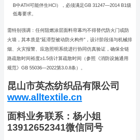
B中ATH可能伴生HCl），必须满足GB 31247—2014 B1级
低毒要求。
需特别强调：任何阻燃涂层面料帘幕均不得替代防火门或防
火墙，其本质是“延滞型被动防火构件”，设计阶段须与机械排
烟、火灾报警、应急照明系统进行协同仿真验证，确保全链
路疏散时间裕度≥1.5倍计算疏散时间（参照《消防设施通用
规范》GB 55036—2022第3.0.8条）。
昆山市英杰纺织品有限公司
www.alltextile.cn
面料业务联系：杨小姐
13912652341微信同号