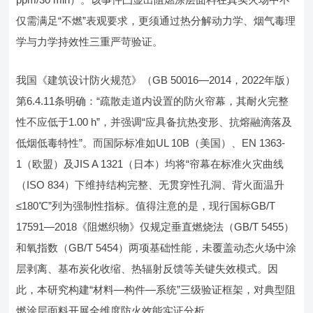
仅需满足“不燃”表观要求，更须通过热分解动力学、烟气毒理
学与力学持效性三重严苛验证。
我国《建筑设计防火规范》（GB 50016—2014，2022年版）
第6.4.11条明确：“疏散走道内设置的防火帘幕，其耐火完整
性不应低于1.00 h”，并强调“应具备抗热变形、抗熔融滴落及
低烟低毒特性”。而国际标准如UL 10B（美国）、EN 1363-
1（欧盟）及JIS A 1321（日本）均将“帘幕在标准火灾曲线
（ISO 834）下维持结构完整、无贯穿性孔洞、背火面温升
≤180℃”列为强制性指标。值得注意的是，现行国标GB/T
17591—2018《阻燃织物》仅规定垂直燃烧法（GB/T 5455）
和氧指数（GB/T 5454）两项基础性能，未覆盖动态火场中涂
层剥离、基布炭化收缩、热辐射反馈等关键失效模式。因
此，本研究构建“材料—构件—系统”三级验证框架，对典型阻
燃涂层面料开展全维度防火效能实证分析。