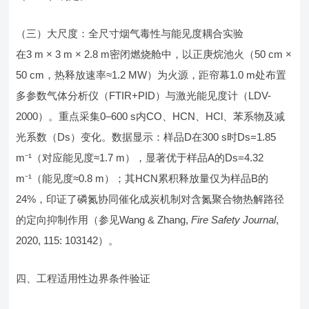
（三）大尺度：全尺寸烟气毒性与能见度耦合实验
在3 m × 3 m × 2.8 m密闭燃烧舱中，以正庚烷池火（50 cm ×
50 cm，热释放速率≈1.2 MW）为火源，距帘幕1.0 m处布置
多参数气体分析仪（FTIR+PID）与激光能见度计（LDV-
2000）。重点采集0–600 s内CO、HCN、HCl、苯系物及减
光系数（Ds）变化。数据显示：样品D在300 s时Ds=1.85
m⁻¹（对应能见度≈1.7 m），显著优于样品A的Ds=4.32
m⁻¹（能见度≈0.8 m）；其HCN累积释放量仅为样品B的
24%，印证了磷氮协同催化成炭机制对含氮聚合物热解路径
的定向抑制作用（参见Wang & Zhang,
Fire Safety Journal
,
2020, 115: 103142）。
四、工程适用性边界条件验证