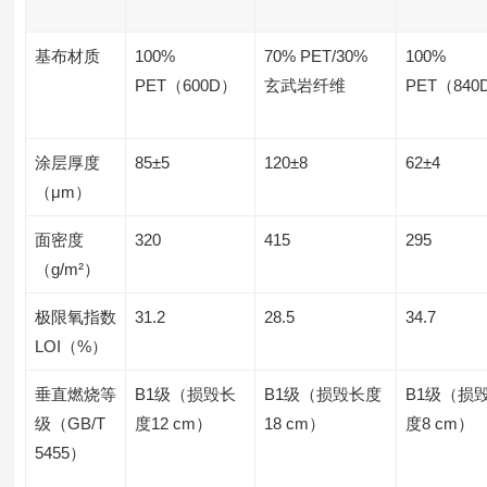
基布材质
100%
70% PET/30%
100%
PET（600D）
玄武岩纤维
PET（840
涂层厚度
85±5
120±8
62±4
（μm）
面密度
320
415
295
（g/m²）
极限氧指数
31.2
28.5
34.7
LOI（%）
垂直燃烧等
B1级（损毁长
B1级（损毁长度
B1级（损
级（GB/T
度12 cm）
18 cm）
度8 cm）
5455）