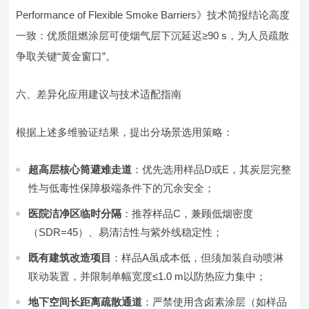
Performance of Flexible Smoke Barriers》技术简报结论高度
一致：优质阻燃涂层可使烟气层下沉延迟≥90 s，为人员疏散
争取关键“黄金窗口”。
六、差异化应用建议与技术适配指南
根据上述多维验证结果，提出分场景选用策略：
超高层核心筒避难走道
：优先选用样品D或E，其炭层完整
性与低毒性保障极端条件下的冗余安全；
医院洁净区临时分隔
：推荐样品C，兼顾低烟密度
（SDR=45）、易清洁性与紫外线稳定性；
既有建筑改造项目
：样品A虽成本低，但须加装自动喷淋
联动装置，并限制单幅宽度≤1.0 m以防热应力集中；
地下空间长距离疏散通道
：严禁使用含卤素涂层（如样品