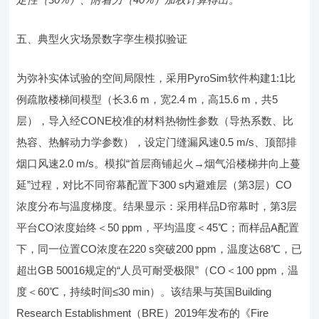
五、典型火灾场景数字孪生模拟验证
为弥补实体试验的空间局限性，采用PyroSim软件构建1:1比
例疏散楼梯间模型（长3.6 m，宽2.4 m，高15.6 m，共5
层），导入经CONE校准的材料热物性参数（导热系数、比
热容、热解动力学参数），设定门缝漏风速0.5 m/s、顶部排
烟口风速2.0 m/s。模拟“首层商铺起火→烟气沿楼梯井向上蔓
延”过程，对比不同帘幕配置下300 s内避难层（第3层）CO
浓度分布与温度梯度。结果显示：采用样品D帘幕时，第3层
平台CO浓度始终＜50 ppm，平均温度＜45℃；而样品A配置
下，同一位置CO浓度在220 s突破200 ppm，温度达68℃，已
超出GB 50016规定的“人员可耐受极限”（CO＜100 ppm，温
度＜60℃，持续时间≤30 min）。该结果与英国Building
Research Establishment（BRE）2019年发布的《Fire