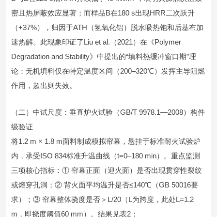
密且热屏蔽效应显著；而样品B在180 s出现HRR二次跃升
（+37%），归因于ATH（氢氧化铝）脱水吸热饱和后基布加
速热解。此现象印证了Liu et al.（2021）在《Polymer
Degradation and Stability》中提出的“填料热缓冲窗口期”理
论：无机填料仅在特定温度区间（200–320℃）发挥主导阻燃
作用，超出则失效。
（二）中试尺度：垂直炉火试验（GB/T 9978.1—2008）构件
级验证
将1.2 m × 1.8 m面料制成模拟帘幕，悬挂于标准耐火试验炉
内，承受ISO 834标准升温曲线（t=0–180 min）。重点监测
三项核心指标：① 帘幕正面（迎火面）是否出现贯穿性裂纹
或熔穿孔洞；② 背火面平均温升是否≤140℃（GB 50016要
求）；③ 帘幕整体挠度是否＞L/20（L为跨度，此处L=1.2
m，即挠度阈值60 mm）。结果见表2：