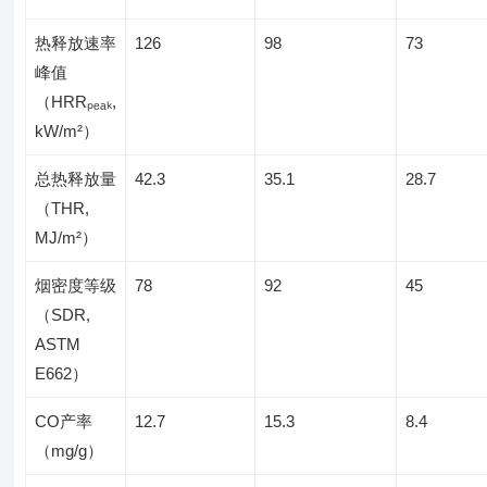
热释放速率
126
98
73
峰值
（HRRₚₑₐₖ,
kW/m²）
总热释放量
42.3
35.1
28.7
（THR,
MJ/m²）
烟密度等级
78
92
45
（SDR,
ASTM
E662）
CO产率
12.7
15.3
8.4
（mg/g）