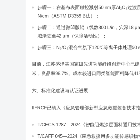
步骤一：在基布表面磁控溅射50 nm厚Al₂O₃过渡层
N/cm（ASTM D3359 B法）；
步骤二：通过微凹版辊（线数800 L/in，穴深1
域渐变至42 μm（保障活动性）；
步骤三：N₂/O₂混合气氛下120℃等离子体处理90
目前，江苏盛泽某国家级先进功能纤维创新中心已建成首条
米，良品率98.7%。成本较进口同类智能面料降低4
六、标准化建设与认证进展
IIFRCF已纳入《应急管理部新型应急救援装备技术
T/CECS 1287—2024《智能阻燃涂层面料通用
T/CAFF 045—2024《应急救援用多功能传感