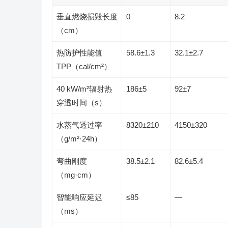
垂直燃烧损毁长度
0
8.2
（cm）
热防护性能值
58.6±1.3
32.1±2.7
TPP（cal/cm²）
40 kW/m²辐射热
186±5
92±7
穿透时间（s）
水蒸气透过率
8320±210
4150±320
（g/m²·24h）
弯曲刚度
38.5±2.1
82.6±5.4
（mg·cm）
智能响应延迟
≤85
—
（ms）