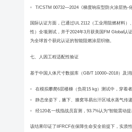
T/CSTM 00732—2024《梯度响应型防火涂层
国际认证方面，已通过UL 2112（工业用阻燃材料）、EN I
性）全项测试，并于2024年3月获美国FM Global认证机构颁发
为全球首个获此认证的智能阻燃涂层织物。
七、人因工程适配性验证
基于中国人体尺寸数据库（GB/T 10000–2018
在模拟攀爬6层楼梯（负荷15 kg）测试中，穿着者
静态坐姿下，腋下、膝窝等易出汗区域水蒸气传递阻力（Ret值
经120名一线指战员盲测，93.7%认为“智能震动
该结果印证了IIFRCF在保障生命安全前提下，实质性提升