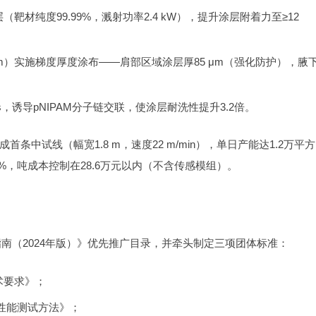
（靶材纯度99.99%，溅射功率2.4 kW），提升涂层附着力至≥12
8 μm）实施梯度厚度涂布——肩部区域涂层厚85 μm（强化防护），腋
 s，诱导pNIPAM分子链交联，使涂层耐洗性提升3.2倍。
中试线（幅宽1.8 m，速度22 m/min），单日产能达1.2万平方
1%，吨成本控制在28.6万元以内（不含传感模组）。
指南（2024年版）》优先推广目录，并牵头制定三项团体标准：
技术要求》；
织物性能测试方法》；