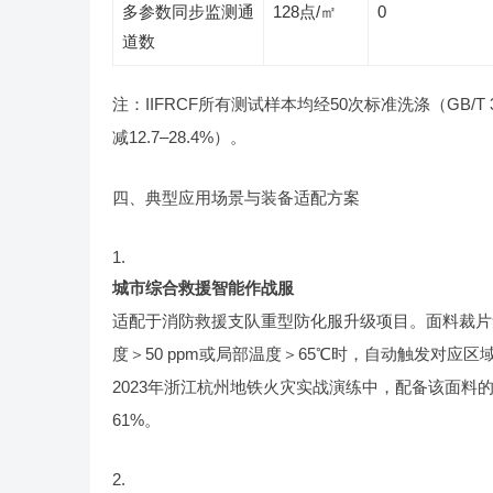
多参数同步监测通
128点/㎡
0
道数
注：IIFRCF所有测试样本均经50次标准洗涤（GB/T
减12.7–28.4%）。
四、典型应用场景与装备适配方案
城市综合救援智能作战服
适配于消防救援支队重型防化服升级项目。面料裁片集
度＞50 ppm或局部温度＞65℃时，自动触发对应区
2023年浙江杭州地铁火灾实战演练中，配备该面料
61%。