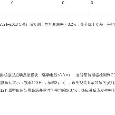
0
0
0
 3921–2013 C法）后复测，性能衰减率＜3.2%，显著优于竞品（平
成微型振动反馈模块（驱动电压≤3.3 V），当背部传感器检测到C
域微振动警示（频率120 Hz，振幅8 μm），避免视觉遮蔽导致的误判
的12套原型服使队员高温暴露时间平均缩短37%，热应激反应发生率