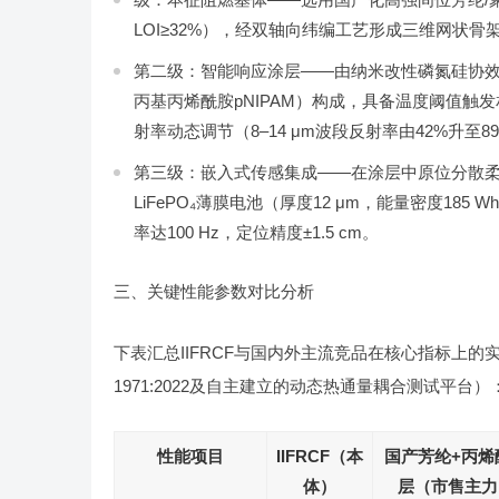
LOI≥32%），经双轴向纬编工艺形成三维网状
第二级：智能响应涂层——由纳米改性磷氮硅协效阻燃
丙基丙烯酰胺pNIPAM）构成，具备温度阈值触发相变
射率动态调节（8–14 μm波段反射率由42%升至
第三级：嵌入式传感集成——在涂层中原位分散柔性银纳
LiFePO₄薄膜电池（厚度12 μm，能量密度185
率达100 Hz，定位精度±1.5 cm。
三、关键性能参数对比分析
下表汇总IIFRCF与国内外主流竞品在核心指标上的实测差异（测
1971:2022及自主建立的动态热通量耦合测试平台）
性能项目
IIFRCF（本
国产芳纶+丙烯
体）
层（市售主力