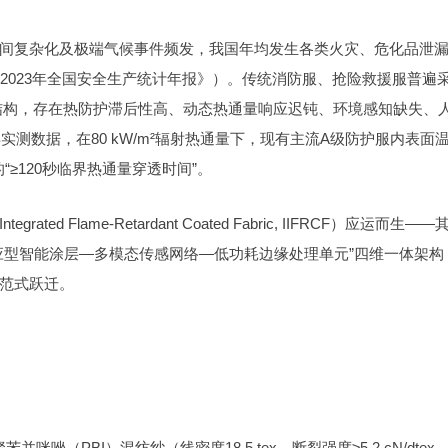
间复杂化及极端气候事件频发，我国年均发生各类火灾、危化品泄
2023年全国安全生产统计年报》）。传统消防服、抢险救援服普遍
层复合结构，存在热防护滞后性高、动态热通量响应迟钝、环境感知缺失、
实测数据，在80 kW/m²辐射热通量下，现有主流A级防护服内表面
求的“≥120秒临界热通量穿透时间”。
rated Flame-Retardant Coated Fabric, IIFRCF）应运而生——
应型智能涂层—多模态传感网络—低功耗边缘处理单元”四维一体架构
范式跃迁。
（PBI）混纺纱（线密度18.5 tex，断裂强度≥5.2 cN/dtex