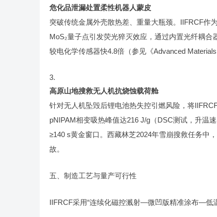
危化品泄漏处置柔性机器人蒙皮
突破传统金属外壳散热差、重量大瓶颈。IIFRCF作为
MoS₂量子点引发荧光猝灭效应，通过内置光纤耦合
较电化学传感器快4.8倍（参见《Advanced Materia
高原山地搜救无人机抗烧蚀载荷舱
针对无人机坠毁后锂电池热失控引燃风险，将IIFRCF制
pNIPAM相变吸热峰值达216 J/g（DSC测试，升
≥140 s黄金窗口。西藏林芝2024年雪崩搜救任务
故。
五、制造工艺与量产可行性
IIFRCF采用“连续化磁控溅射—微凹版精准涂布—