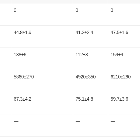
0
0
0
44.8±1.9
41.2±2.4
47.5±1.6
138±6
112±8
154±4
5860±270
4920±350
6210±290
67.3±4.2
75.1±4.8
59.7±3.6
—
—
—