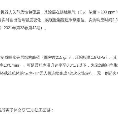
机器人关节柔性包覆层，其涂层在接触氯气（Cl₂）浓度＞100 ppm
器实时输出信号强度变化，实现泄漏源厘米级定位。实测响应时间2.3 
ls》2021年第33卷第42期）。
成蜂窝夹层结构舱壁（面密度215 g/m²，压缩模量1.8 GPa）。其
温速率10℃/min），可延缓舱内温升速率至0.8℃/s以下，为应急断电争取
中，搭载该舱体的“云隼-Ⅲ”无人机连续完成7架次火场穿行，无一例起火
低温等离子体交联”三步法工艺链：