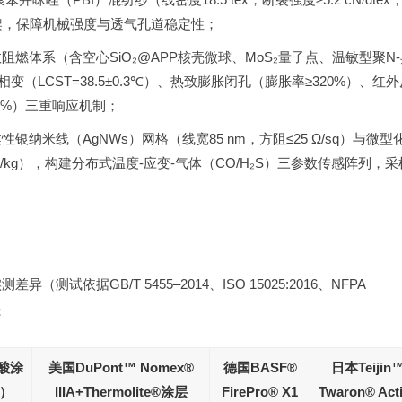
骨架，保障机械强度与透气孔道稳定性；
体系（含空心SiO₂@APP核壳微球、MoS₂量子点、温敏型聚N-
（LCST=38.5±0.3℃）、热致膨胀闭孔（膨胀率≥320%）、红外
89%）三重响应机制；
米线（AgNWs）网格（线宽85 nm，方阻≤25 Ω/sq）与微型
 Wh/kg），构建分布式温度-应变-气体（CO/H₂S）三参数传感阵列，
试依据GB/T 5455–2014、ISO 15025:2016、NFPA
：
酸涂
美国DuPont™ Nomex®
德国BASF®
日本Teijin
）
IIIA+Thermolite®涂层
FirePro® X1
Twaron® Act