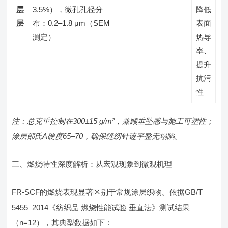
层
3.5%），微孔孔径分
降低
层
布：0.2–1.8 μm（SEM
表面
测定）
热导
率、
提升
抗污
性
注：总克重控制在300±15 g/m²，兼顾垂坠感与施工可塑性；
涂层邵氏A硬度65–70，确保缝纫针迹平整无塌陷。
三、燃烧特性深度解析：从宏观现象到微观机理
FR-SCF的燃烧表现显著区别于常规涂层织物。依据GB/T
5455–2014《纺织品 燃烧性能试验 垂直法》测试结果
（n=12），其典型数据如下：