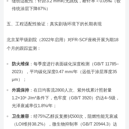
缝纫适配性：针距3.2 mm时无跳线，断针率＜0.05‰（较
传统涂层下降87%）
五、工程适配性验证：真实剧场环境下的长期表现
北京某甲级剧院（2022年启用）对FR-SCF座椅开展为期18
个月的跟踪监测：
防火维保
：每季度进行表面碳化深度检测（GB/T 11785–
2023），平均碳化深度0.47 mm/年（远低于涂层厚度35
μm）；
外观保持
：在日均客流2800人次、紫外线累计照射量
1.2×10⁶ J/m²条件下，色牢度（GB/T 3920）仍达4–5级，
光泽衰减率仅1.8%/年；
卫生兼容
：经75%乙醇反复擦拭500次，阻燃性能无衰减
（LOI维持38.2%），微生物抑制率（GB/T 20944.3）达