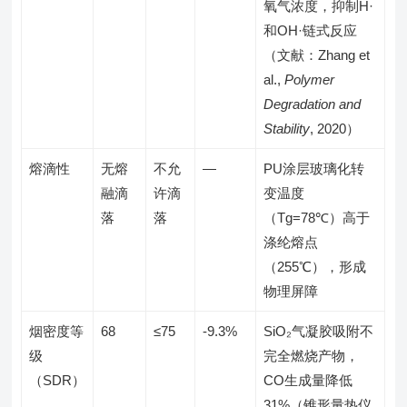
氧气浓度，抑制H·
和OH·链式反应
（文献：Zhang et
al.,
Polymer
Degradation and
Stability
, 2020）
熔滴性
无熔
不允
—
PU涂层玻璃化转
融滴
许滴
变温度
落
落
（Tg=78℃）高于
涤纶熔点
（255℃），形成
物理屏障
烟密度等
68
≤75
-9.3%
SiO₂气凝胶吸附不
级
完全燃烧产物，
（SDR）
CO生成量降低
31%（锥形量热仪