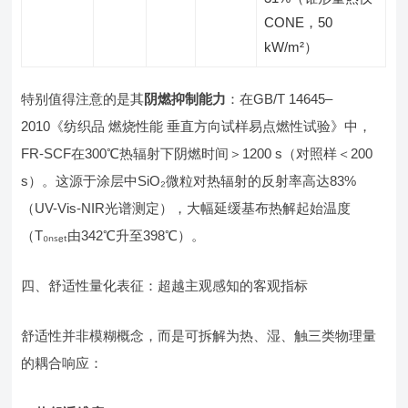
CONE，50
kW/m²）
特别值得注意的是其
阴燃抑制能力
：在GB/T 14645–
2010《纺织品 燃烧性能 垂直方向试样易点燃性试验》中，
FR-SCF在300℃热辐射下阴燃时间＞1200 s（对照样＜200
s）。这源于涂层中SiO₂微粒对热辐射的反射率高达83%
（UV-Vis-NIR光谱测定），大幅延缓基布热解起始温度
（T₀ₙₛₑₜ由342℃升至398℃）。
四、舒适性量化表征：超越主观感知的客观指标
舒适性并非模糊概念，而是可拆解为热、湿、触三类物理量
的耦合响应：