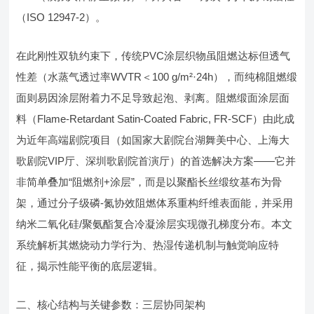
（ISO 12947-2）。
在此刚性双轨约束下，传统PVC涂层织物虽阻燃达标但透气
性差（水蒸气透过率WVTR＜100 g/m²·24h），而纯棉阻燃缎
面则易因涂层附着力不足导致起泡、剥离。阻燃缎面涂层面
料（Flame-Retardant Satin-Coated Fabric, FR-SCF）由此成
为近年高端剧院项目（如国家大剧院台湖舞美中心、上海大
歌剧院VIP厅、深圳歌剧院首演厅）的首选解决方案——它并
非简单叠加“阻燃剂+涂层”，而是以聚酯长丝缎纹基布为骨
架，通过分子级磷-氮协效阻燃体系重构纤维表面能，并采用
纳米二氧化硅/聚氨酯复合冷凝涂层实现微孔梯度分布。本文
系统解析其燃烧动力学行为、热湿传递机制与触觉响应特
征，揭示性能平衡的底层逻辑。
二、核心结构与关键参数：三层协同架构