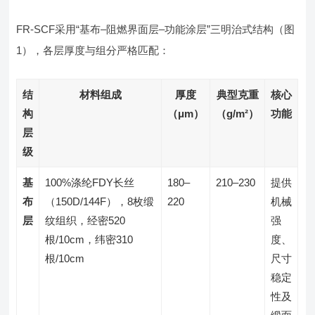
FR-SCF采用“基布–阻燃界面层–功能涂层”三明治式结构（图
1），各层厚度与组分严格匹配：
结
材料组成
厚度
典型克重
核心
构
（μm）
（g/m²）
功能
层
级
基
100%涤纶FDY长丝
180–
210–230
提供
布
（150D/144F），8枚缎
220
机械
层
纹组织，经密520
强
根/10cm，纬密310
度、
根/10cm
尺寸
稳定
性及