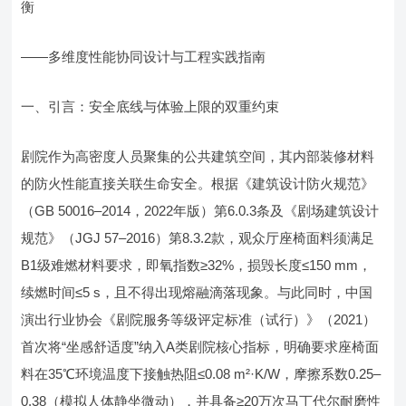
衡
——多维度性能协同设计与工程实践指南
一、引言：安全底线与体验上限的双重约束
剧院作为高密度人员聚集的公共建筑空间，其内部装修材料
的防火性能直接关联生命安全。根据《建筑设计防火规范》
（GB 50016–2014，2022年版）第6.0.3条及《剧场建筑设计
规范》（JGJ 57–2016）第8.3.2款，观众厅座椅面料须满足
B1级难燃材料要求，即氧指数≥32%，损毁长度≤150 mm，
续燃时间≤5 s，且不得出现熔融滴落现象。与此同时，中国
演出行业协会《剧院服务等级评定标准（试行）》（2021）
首次将“坐感舒适度”纳入A类剧院核心指标，明确要求座椅面
料在35℃环境温度下接触热阻≤0.08 m²·K/W，摩擦系数0.25–
0.38（模拟人体静坐微动），并具备≥20万次马丁代尔耐磨性