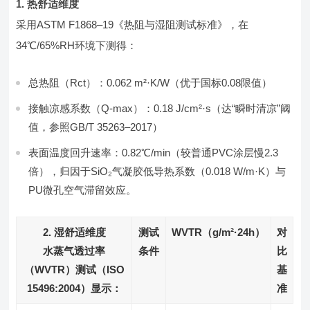
1. 热舒适维度
采用ASTM F1868–19《热阻与湿阻测试标准》，在
34℃/65%RH环境下测得：
总热阻（Rct）：0.062 m²·K/W（优于国标0.08限值）
接触凉感系数（Q-max）：0.18 J/cm²·s（达“瞬时清凉”阈
值，参照GB/T 35263–2017）
表面温度回升速率：0.82℃/min（较普通PVC涂层慢2.3
倍），归因于SiO₂气凝胶低导热系数（0.018 W/m·K）与
PU微孔空气滞留效应。
2. 湿舒适维度
测试
WVTR（g/m²·24h）
对
水蒸气透过率
条件
比
（WVTR）测试（ISO
基
15496:2004）显示：
准