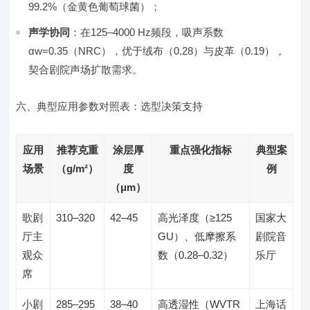
99.2%（金黄色葡萄球菌）；
声学协同
：在125–4000 Hz频段，吸声系数
αw=0.35（NRC），优于绒布（0.28）与皮革（0.19），
契合剧院声场扩散需求。
六、典型应用参数对照表：选型决策支持
应用
推荐克重
涂层厚
重点强化指标
典型案
场景
（g/m²）
度
例
（μm）
歌剧
310–320
42–45
高光泽度（≥125
国家大
厅主
GU）、低摩擦系
剧院音
观众
数（0.28–0.32）
乐厅
席
小剧
285–295
38–40
高透湿性（WVTR
上海话