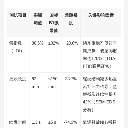
测试项目
实测
国标
差距裕
关键影响因素
均值
B1级
度
限值
氧指数
38.6%
≥32%
+20.6%
磷系阻燃剂促进早
（LOI）
期成炭，炭层膨胀
率达170%（TGA-
FTIR联用证实）
损毁长度
92
≤150
-38.7%
缎纹结构减少热量
mm
mm
沿经纬向传导，热
解残炭连续性提升
42%（SEM-EDS
分析）
续燃时间
1.3 s
≤5 s
-74.0%
氮源释放NH₃稀释