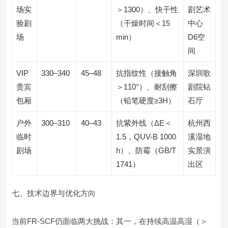
场实
＞1300）、快干性
剧艺术
验剧
（干燥时间＜15
中心
场
min）
D6空
间
VIP
330–340
45–48
抗指纹性（接触角
深圳歌
贵宾
＞110°）、耐刮擦
剧院钻
包厢
（铅笔硬度≥3H）
石厅
户外
300–310
40–43
抗紫外线（ΔE＜
杭州西
临时
1.5，QUV-B 1000
溪湿地
剧场
h）、防霉（GB/T
实景演
1741）
出区
七、技术边界与优化方向
当前FR-SCF仍面临两大挑战：其一，在持续高温高湿（＞