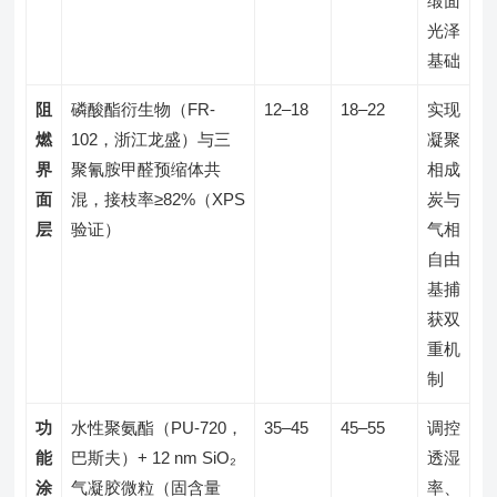
缎面
光泽
基础
阻
磷酸酯衍生物（FR-
12–18
18–22
实现
燃
102，浙江龙盛）与三
凝聚
界
聚氰胺甲醛预缩体共
相成
面
混，接枝率≥82%（XPS
炭与
层
验证）
气相
自由
基捕
获双
重机
制
功
水性聚氨酯（PU-720，
35–45
45–55
调控
能
巴斯夫）+ 12 nm SiO₂
透湿
涂
气凝胶微粒（固含量
率、