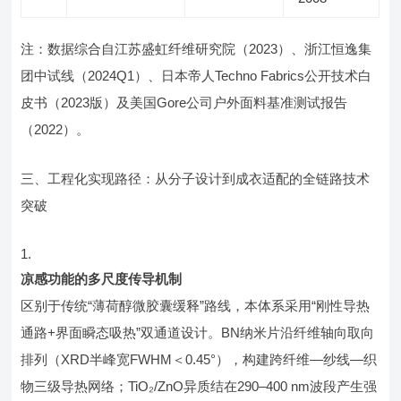
注：数据综合自江苏盛虹纤维研究院（2023）、浙江恒逸集
团中试线（2024Q1）、日本帝人Techno Fabrics公开技术白
皮书（2023版）及美国Gore公司户外面料基准测试报告
（2022）。
三、工程化实现路径：从分子设计到成衣适配的全链路技术
突破
凉感功能的多尺度传导机制
区别于传统“薄荷醇微胶囊缓释”路线，本体系采用“刚性导热
通路+界面瞬态吸热”双通道设计。BN纳米片沿纤维轴向取向
排列（XRD半峰宽FWHM＜0.45°），构建跨纤维—纱线—织
物三级导热网络；TiO₂/ZnO异质结在290–400 nm波段产生强