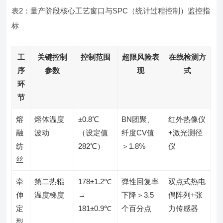
表2：量产阶段核心工艺窗口与SPC（统计过程控制）监控指
标
工
关键控制
控制范围
超限风险表
在线检测方
序
参数
现
式
环
节
熔
熔体温度
±0.8℃
BN团聚、
红外热像仪
融
波动
（设定值
纤度CV值
+激光测径
纺
282℃）
＞1.8%
仪
丝
牵
第二热辊
178±1.2℃
弹性回复率
双点式热电
伸
温度梯度
→
下降＞3.5
偶阵列+张
定
181±0.9℃
个百分点
力传感器
型