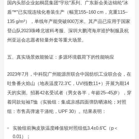
国内头部企业如桐昆集团“宇欣”系列、广东新会美达锦纶“冰
盾™”已实现连续化卷装生产（幅宽155–160 cm，克重115–
135 g/m²），单线年产能突破800万米。其产品已应用于国家
登山队2023珠峰北坡科考服、深圳大鹏湾海岸巡护制服及杭
州亚运会志愿者轻量外套等重大场景。
五、真实场景效能验证：多源环境载荷下的性能响应
2023年7月，中科院广州能源所联合中国纺织工业联合会，在
吐鲁番火焰山（地表温度72.3℃，UVI指数11+）开展为期14
天的实测。招募42名受试者（男女各半，年龄25–45岁），穿
着同款短袖T恤（实验组：集成凉感四面弹防晒涤纶；对照
组：市售高弹速干涤纶，UPF 30）。结果表明：
实验组前胸皮肤温度峰值较对照组低3.4±0.6℃（p＜
0.01）；