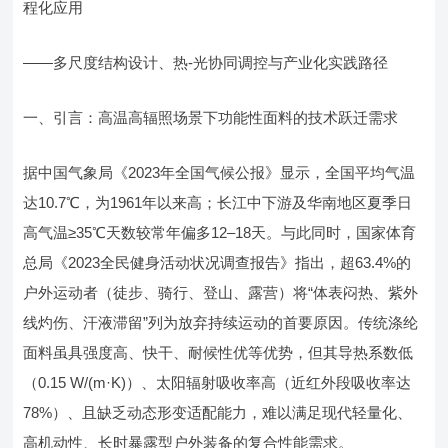
程化应用
——多尺度结构设计、热-光协同调控与产业化实践路径
一、引言：高温高辐照场景下功能性面料的技术跃迁需求
据中国气象局《2023年全国气候公报》显示，全国平均气温
达10.7℃，为1961年以来高；长江中下游及华南地区夏季日
高气温≥35℃天数较常年偏多12–18天。与此同时，国家体育
总局《2023全民健身活动状况调查报告》指出，超63.4%的
户外运动者（徒步、骑行、登山、露营）将“体表闷热、紫外
线灼伤、汗液滞留”列为放弃持续运动的首要原因。传统涤纶
面料虽具强度高、快干、耐候性优等优势，但其导热系数低
（0.15 W/(m·K)）、太阳辐射吸收率高（近红外段吸收率达
78%）、且缺乏动态形变适配能力，难以满足现代轻量化、
高机动性、长时暴露型户外装备的复合性能需求。