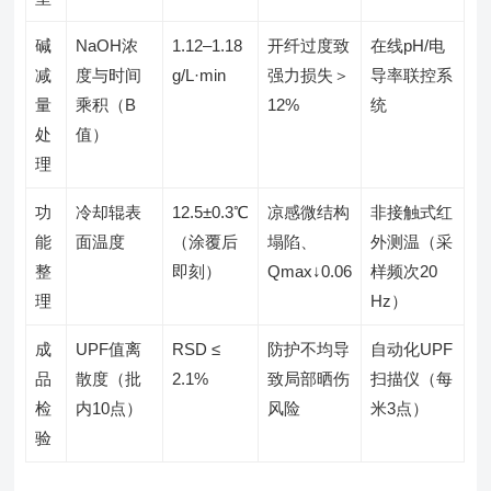
碱
NaOH浓
1.12–1.18
开纤过度致
在线pH/电
减
度与时间
g/L·min
强力损失＞
导率联控系
量
乘积（B
12%
统
处
值）
理
功
冷却辊表
12.5±0.3℃
凉感微结构
非接触式红
能
面温度
（涂覆后
塌陷、
外测温（采
整
即刻）
Qmax↓0.06
样频次20
理
Hz）
成
UPF值离
RSD ≤
防护不均导
自动化UPF
品
散度（批
2.1%
致局部晒伤
扫描仪（每
检
内10点）
风险
米3点）
验