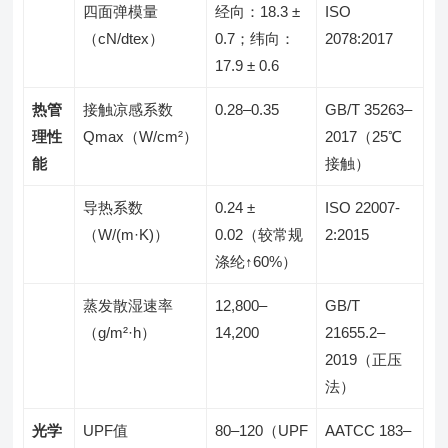
四面弹模量
经向：18.3 ±
ISO
（cN/dtex）
0.7；纬向：
2078:2017
17.9 ± 0.6
热管
接触凉感系数
0.28–0.35
GB/T 35263–
理性
Qmax（W/cm²）
2017（25℃
能
接触）
导热系数
0.24 ±
ISO 22007-
（W/(m·K)）
0.02（较常规
2:2015
涤纶↑60%）
蒸发散湿速率
12,800–
GB/T
（g/m²·h）
14,200
21655.2–
2019（正压
法）
光学
UPF值
80–120（UPF
AATCC 183–