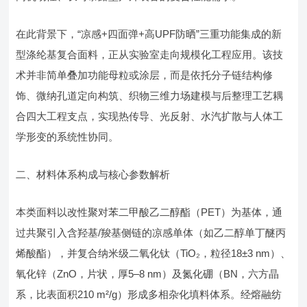
在此背景下，“凉感+四面弹+高UPF防晒”三重功能集成的新
型涤纶基复合面料，正从实验室走向规模化工程应用。该技
术并非简单叠加功能母粒或涂层，而是依托分子链结构修
饰、微纳孔道定向构筑、织物三维力场建模与后整理工艺耦
合四大工程支点，实现热传导、光反射、水汽扩散与人体工
学形变的系统性协同。
二、材料体系构成与核心参数解析
本类面料以改性聚对苯二甲酸乙二醇酯（PET）为基体，通
过共聚引入含羟基/羧基侧链的凉感单体（如乙二醇单丁醚丙
烯酸酯），并复合纳米级二氧化钛（TiO₂，粒径18±3 nm）、
氧化锌（ZnO，片状，厚5–8 nm）及氮化硼（BN，六方晶
系，比表面积210 m²/g）形成多相杂化填料体系。经熔融纺