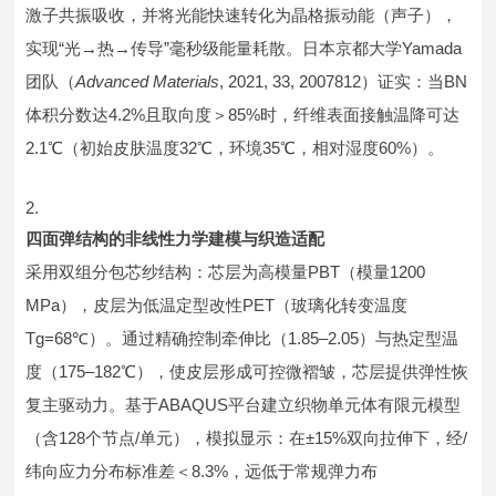
激子共振吸收，并将光能快速转化为晶格振动能（声子），
实现“光→热→传导”毫秒级能量耗散。日本京都大学Yamada
团队（
Advanced Materials
, 2021, 33, 2007812）证实：当BN
体积分数达4.2%且取向度＞85%时，纤维表面接触温降可达
2.1℃（初始皮肤温度32℃，环境35℃，相对湿度60%）。
四面弹结构的非线性力学建模与织造适配
采用双组分包芯纱结构：芯层为高模量PBT（模量1200
MPa），皮层为低温定型改性PET（玻璃化转变温度
Tg=68℃）。通过精确控制牵伸比（1.85–2.05）与热定型温
度（175–182℃），使皮层形成可控微褶皱，芯层提供弹性恢
复主驱动力。基于ABAQUS平台建立织物单元体有限元模型
（含128个节点/单元），模拟显示：在±15%双向拉伸下，经/
纬向应力分布标准差＜8.3%，远低于常规弹力布