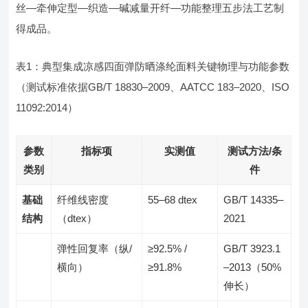
丝—牵伸定型—织造—碱减量开纤—功能整理五步法工艺制
得成品。
表1：典型集成凉感四面弹防晒涤纶面料关键物理与功能参数
（测试标准依据GB/T 18830–2009、AATCC 183–2020、ISO
11092:2014）
参数
指标项
实测值
测试方法/条
类别
件
基础
纤维线密度
55–68 dtex
GB/T 14335–
结构
（dtex）
2021
弹性回复率（纵/
≥92.5% /
GB/T 3923.1
横向）
≥91.8%
–2013（50%
伸长）