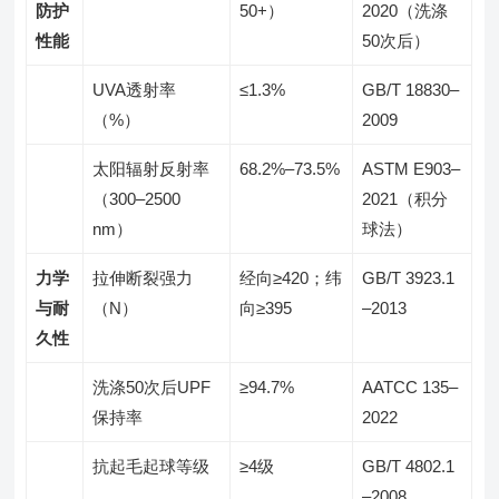
防护
50+）
2020（洗涤
性能
50次后）
UVA透射率
≤1.3%
GB/T 18830–
（%）
2009
太阳辐射反射率
68.2%–73.5%
ASTM E903–
（300–2500
2021（积分
nm）
球法）
力学
拉伸断裂强力
经向≥420；纬
GB/T 3923.1
与耐
（N）
向≥395
–2013
久性
洗涤50次后UPF
≥94.7%
AATCC 135–
保持率
2022
抗起毛起球等级
≥4级
GB/T 4802.1
–2008