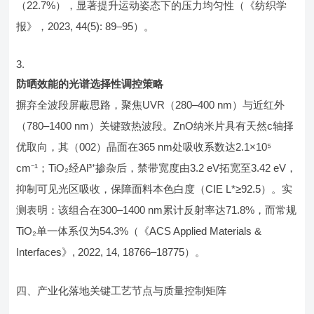
（22.7%），显著提升运动姿态下的压力均匀性（《纺织学
报》，2023, 44(5): 89–95）。
防晒效能的光谱选择性调控策略
摒弃全波段屏蔽思路，聚焦UVR（280–400 nm）与近红外
（780–1400 nm）关键致热波段。ZnO纳米片具有天然c轴择
优取向，其（002）晶面在365 nm处吸收系数达2.1×10⁵
cm⁻¹；TiO₂经Al³⁺掺杂后，禁带宽度由3.2 eV拓宽至3.42 eV，
抑制可见光区吸收，保障面料本色白度（CIE L*≥92.5）。实
测表明：该组合在300–1400 nm累计反射率达71.8%，而常规
TiO₂单一体系仅为54.3%（《ACS Applied Materials &
Interfaces》, 2022, 14, 18766–18775）。
四、产业化落地关键工艺节点与质量控制矩阵