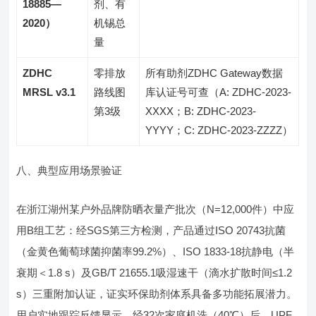
18885—
剂、有
2020）
机锡总
量
ZDHC
零排放
所有助剂ZDHC Gateway数据
MRSL v3.1
路线图
库认证号可查（A: ZDHC-2023-
第3级
XXXX；B: ZDHC-2023-
YYYY；C: ZDHC-2023-ZZZZ）
八、典型应用场景验证
在浙江湖州某户外品牌防晒衣量产批次（N=12,000件）中应
用B组工艺：经SGS第三方检测，产品通过ISO 20743抗菌
（金黄色葡萄球菌抑菌率99.2%）、ISO 1833-18抗静电（半
衰期＜1.8 s）及GB/T 21655.1吸湿速干（滴水扩散时间≤1.2
s）三重附加认证，证实环保助剂体系具备多功能拓展潜力。
用户实地跟踪反馈显示，经32次家庭机洗（40℃）后，UPF