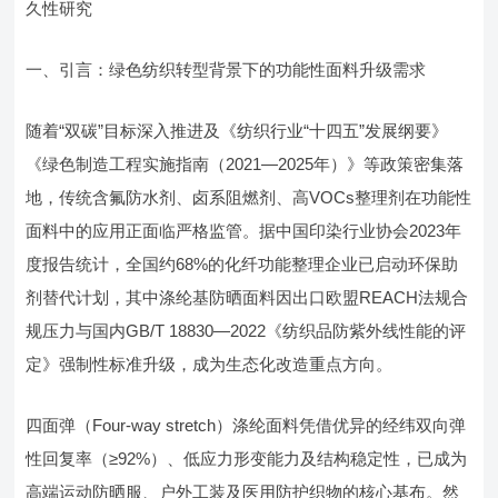
久性研究
一、引言：绿色纺织转型背景下的功能性面料升级需求
随着“双碳”目标深入推进及《纺织行业“十四五”发展纲要》
《绿色制造工程实施指南（2021—2025年）》等政策密集落
地，传统含氟防水剂、卤系阻燃剂、高VOCs整理剂在功能性
面料中的应用正面临严格监管。据中国印染行业协会2023年
度报告统计，全国约68%的化纤功能整理企业已启动环保助
剂替代计划，其中涤纶基防晒面料因出口欧盟REACH法规合
规压力与国内GB/T 18830—2022《纺织品防紫外线性能的评
定》强制性标准升级，成为生态化改造重点方向。
四面弹（Four-way stretch）涤纶面料凭借优异的经纬双向弹
性回复率（≥92%）、低应力形变能力及结构稳定性，已成为
高端运动防晒服、户外工装及医用防护织物的核心基布。然