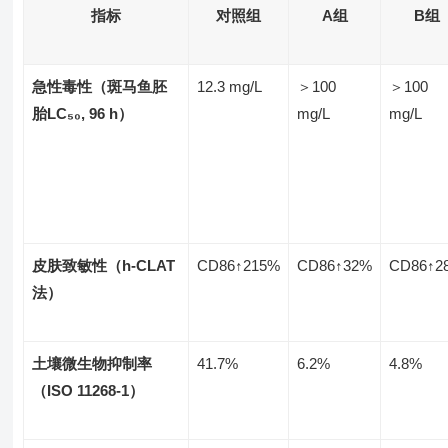
指标
对照组
A组
B组
急性毒性（斑马鱼胚
12.3 mg/L
＞100
＞100
胎LC₅₀, 96 h）
mg/L
mg/L
皮肤致敏性（h-CLAT
CD86↑215%
CD86↑32%
CD86↑2
法）
土壤微生物抑制率
41.7%
6.2%
4.8%
（ISO 11268-1）