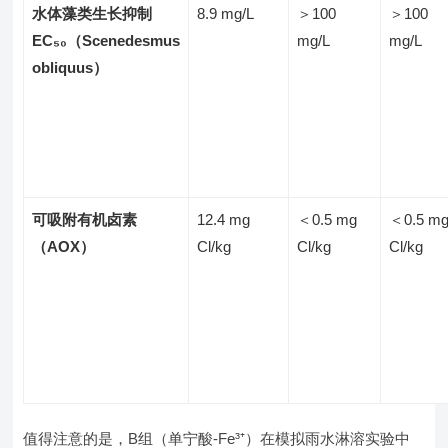
水体藻类生长抑制
8.9 mg/L
＞100
＞100
EC₅₀（Scenedesmus
mg/L
mg/L
obliquus）
可吸附有机卤素
12.4 mg
＜0.5 mg
＜0.5 m
（AOX）
Cl/kg
Cl/kg
Cl/kg
值得注意的是，B组（单宁酸-Fe³⁺）在模拟雨水淋溶实验中