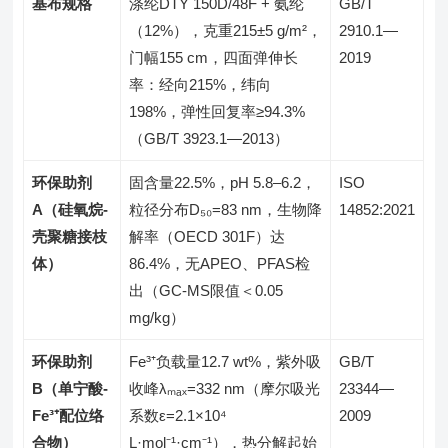
基布规格
涤纶DTY 150D/48F + 氨纶
GB/T
（12%），克重215±5 g/m²，
2910.1—
门幅155 cm，四面弹伸长
2019
率：经向215%，纬向
198%，弹性回复率≥94.3%
（GB/T 3923.1—2013）
环保助剂
固含量22.5%，pH 5.8–6.2，
ISO
A（硅氧烷-
粒径分布D₅₀=83 nm，生物降
14852:2021
壳聚糖接枝
解率（OECD 301F）达
体）
86.4%，无APEO、PFAS检
出（GC-MS限值＜0.05
mg/kg）
环保助剂
Fe³⁺负载量12.7 wt%，紫外吸
GB/T
B（单宁酸-
收峰λₘₐₓ=332 nm（摩尔吸光
23344—
Fe³⁺配位络
系数ε=2.1×10⁴
2009
合物）
L·mol⁻¹·cm⁻¹），热分解起始