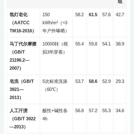
组
氙灯老化
150
58.2
61.5
57.6
42.7
（AATCC
kWh/m²（≈3
TM16-2016）
年户外曝晒）
马丁代尔摩擦
10000转（模
55.4
59.8
54.1
38.9
（GB/T
拟3年穿着）
21196.2—
2007）
皂洗（GB/T
5次标准洗涤
53.7
58.6
52.9
29.3
3921—
（60℃）
2013）
人工汗渍
酸性+碱性各
56.8
57.2
55.3
34.6
（GB/T 3922
4h
—2013）