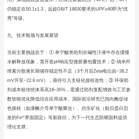
仍稳定在50.1±1.3，远超GB/T 18830要求的UPF≥40即为“优
秀”等级。
九、技术瓶颈与发展展望
当前主要挑战在于：① 单宁酸类助剂在碱性汗液中存在缓慢
水解释放现象，需开发pH响应型微胶囊包覆技术；② 纳米纤
维素分散液长期储存稳定性不足（3个月后Zeta电位由−38.2
mV升至−22.6 mV），亟待引入支链化接枝改性；③ 环保助
剂成本较传统体系高18–35%，需通过助剂复配增效与工艺参
数智能优化降低综合应用成本。国际前沿研究已指向酶促绿
色接枝（如漆酶介导单宁酸聚合）、仿生矿化（贻贝蛋白启
发的Fe³⁺界面固定）等新路径，为下一代生态防晒面料提供
理论支撑。