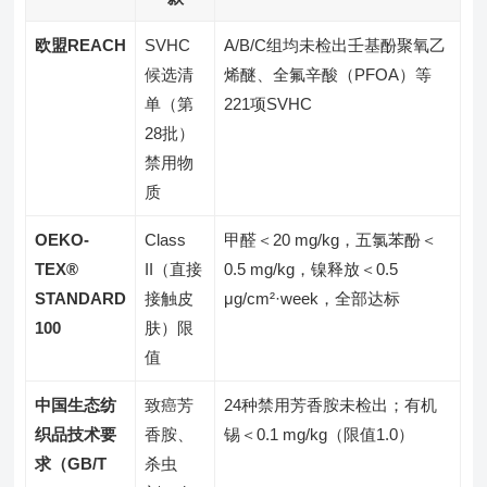
欧盟REACH
SVHC
A/B/C组均未检出壬基酚聚氧乙
候选清
烯醚、全氟辛酸（PFOA）等
单（第
221项SVHC
28批）
禁用物
质
OEKO-
Class
甲醛＜20 mg/kg，五氯苯酚＜
TEX®
II（直接
0.5 mg/kg，镍释放＜0.5
STANDARD
接触皮
μg/cm²·week，全部达标
100
肤）限
值
中国生态纺
致癌芳
24种禁用芳香胺未检出；有机
织品技术要
香胺、
锡＜0.1 mg/kg（限值1.0）
求（GB/T
杀虫