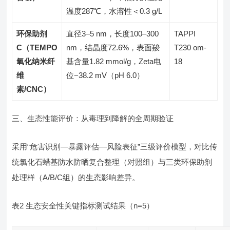
温度287℃，水溶性＜0.3 g/L
环保助剂
直径3–5 nm，长度100–300
TAPPI
C（TEMPO
nm，结晶度72.6%，表面羧
T230 om-
氧化纳米纤
基含量1.82 mmol/g，Zeta电
18
维
位−38.2 mV（pH 6.0）
素/CNC）
三、生态性能评价：从毒理到降解的全周期验证
采用“危害识别—暴露评估—风险表征”三级评价模型，对比传
统氯化石蜡基防水防晒复合整理（对照组）与三类环保助剂
处理样（A/B/C组）的生态影响差异。
表2 生态安全性关键指标测试结果（n=5）