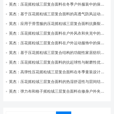
英杰：压花摇粒绒三层复合面料在冬季户外服装中的保暖
性能优化研究
英杰：基于压花摇粒绒三层复合面料的高透气防风运动服
饰开发
英杰：应用于滑雪服的压花摇粒绒三层复合面料抗撕裂与
耐磨性提升技术
英杰：压花摇粒绒三层复合面料在户外风衣和夹克中的应
用与性能
英杰：压花摇粒绒三层复合面料在户外运动服饰中的保暖
与透气性能研究
英杰：基于压花摇粒绒三层复合结构的功能性家居纺织品
开发与应用
英杰：压花摇粒绒三层复合面料的抗起球性与耐磨性优化
技术分析
英杰：高弹性压花摇粒绒三层复合面料在冬季童装设计中
的应用实践
英杰：压花摇粒绒三层复合面料的热湿舒适性与层间结合
强度协同提升工艺
英杰：弹力布和格子摇粒绒三层复合面料在修身户外夹克
中的弹性与保暖协同设计