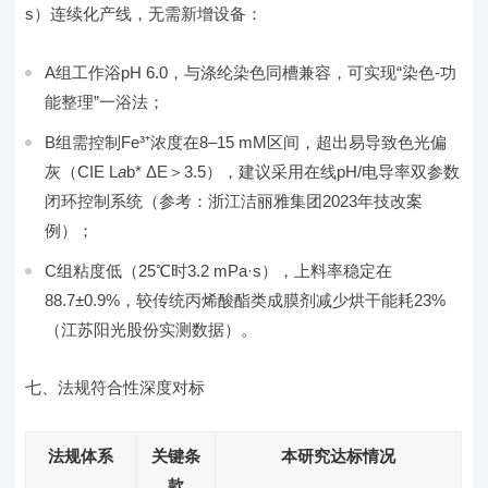
s）连续化产线，无需新增设备：
A组工作浴pH 6.0，与涤纶染色同槽兼容，可实现“染色-功
能整理”一浴法；
B组需控制Fe³⁺浓度在8–15 mM区间，超出易导致色光偏
灰（CIE L
a
b* ΔE＞3.5），建议采用在线pH/电导率双参数
闭环控制系统（参考：浙江洁丽雅集团2023年技改案
例）；
C组粘度低（25℃时3.2 mPa·s），上料率稳定在
88.7±0.9%，较传统丙烯酸酯类成膜剂减少烘干能耗23%
（江苏阳光股份实测数据）。
七、法规符合性深度对标
法规体系
关键条
本研究达标情况
款