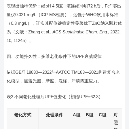
表现出独特优势：经pH 4.5缓冲液连续冲刷72 h后，Fe³⁺溶出
量仅0.021 mg/L（ICP-MS检测），远低于WHO饮用水标准
（0.3 mg/L），证实其配位键稳定性显著优于ZnO纳米颗粒体
系（文献：Zhang et al.,
ACS Sustainable Chem. Eng.
, 2022,
10, 11245）。
四、功能持久性：多维老化条件下的UPF衰减规律
依据GB/T 18830—2022与AATCC TM183—2021构建复合老
化模型，涵盖光照、摩擦、洗涤、汗渍四重应力。
表3 不同老化处理后UPF值变化（初始UPF=62.3）
老化方式
处理条件
A组
B组
C组
对
照