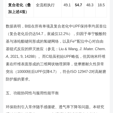
复合老化（叠
全流程执行
49.1
54.7
48.3
18.5
加上述4项）
数据表明，B组在所有单项及复合老化中UPF保持率均居首位
（复合老化后仍达54.7，衰减仅12.2%），归因于单宁酸酚羟
基与涤纶酯键间形成的氢键网络，以及Fe³⁺配位中心对自由
基链式反应的猝灭效应（参见：Liu & Wang,
J. Mater. Chem.
A
, 2021, 9, 14288）。而C组虽初始UPF略低，但其纳米纤维
素在纤维表面形成的三维网状物理屏障，使摩擦耐久性异常
突出（10000转后UPF仅降4.7），符合ISO 12947-2对高耐磨
防护服的要求。
五、功能协同性与服用性能平衡
环保助剂引入常伴随手感僵硬、透气率下降等问题。本研究