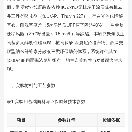
而，常规紫外线屏蔽多依赖TiO₂/ZnO无机粒子涂层或有机苯
并三唑类吸收剂（如UV-P、Tinuvin 327），存在光催化降解
基布、耐洗牢度差（5次皂洗后UPF值下降达40%）、重金属
迁移风险（Zn²⁺溶出量＞0.5 mg/L）等缺陷。本研究聚焦以生
物基多元醇改性硅氧烷、植物多酚-金属配位络合物、低温交
联型纳米纤维素分散液三类环保助剂体系，系统评估其在
150D/48F四面弹涤纶针织布上的生态兼容性与功能耐久性表
现。
二、实验材料与工艺参数
表1 实验用基础面料与环保助剂技术参数
项目
参数详情
检测依据