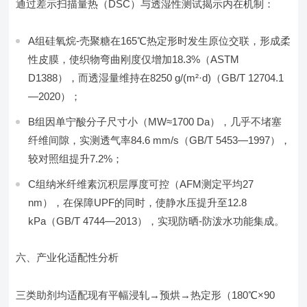
通过差示扫描量热（DSC）与透湿性测试揭示内在机制：
A组硅氧烷-壳聚糖在165℃热定形时发生原位交联，形成柔
性皮膜，使织物弯曲刚度仅增加18.3%（ASTM
D1388），而透湿量维持在8250 g/(m²·d)（GB/T 12704.1
—2020）；
B组因单宁酸分子尺寸小（MW≈1700 Da），几乎不堵塞
纤维间隙，实测透气率84.6 mm/s（GB/T 5453—1997），
较对照组提升7.2%；
C组纳米纤维素沉积层厚度可控（AFM测定平均27
nm），在保障UPF的同时，使静水压提升至12.8
kPa（GB/T 4744—2013），实现防晒-防泼水功能集成。
六、产业化适配性分析
三类助剂均适配现有平幅浸轧→预烘→热定形（180℃×90