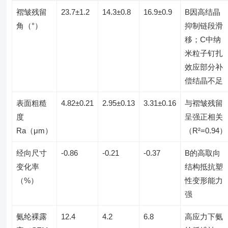
褶皱残留
23.7±1.2
14.3±0.8
16.9±0.9
B因高结晶
角（°）
抑制链段滑
移；C中纳
米粒子钉扎
效应部分补
偿结晶不足
表面粗糙
4.82±0.21
2.95±0.13
3.31±0.16
与褶皱残留
度
呈强正相关
Ra（μm）
（R²=0.94）
经向尺寸
-0.86
-0.21
-0.37
B的高取向
变化率
结构抵抗塑
（%）
性变形能力
强
氨纶裸露
12.4
4.2
6.8
高应力下氨