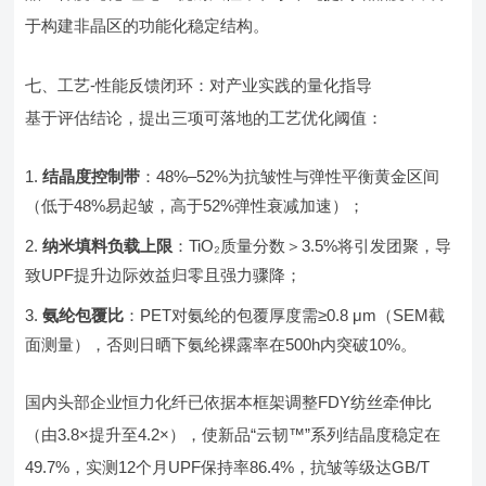
于构建非晶区的功能化稳定结构。
七、工艺-性能反馈闭环：对产业实践的量化指导
基于评估结论，提出三项可落地的工艺优化阈值：
结晶度控制带
：48%–52%为抗皱性与弹性平衡黄金区间
（低于48%易起皱，高于52%弹性衰减加速）；
纳米填料负载上限
：TiO₂质量分数＞3.5%将引发团聚，导
致UPF提升边际效益归零且强力骤降；
氨纶包覆比
：PET对氨纶的包覆厚度需≥0.8 μm（SEM截
面测量），否则日晒下氨纶裸露率在500h内突破10%。
国内头部企业恒力化纤已依据本框架调整FDY纺丝牵伸比
（由3.8×提升至4.2×），使新品“云韧™”系列结晶度稳定在
49.7%，实测12个月UPF保持率86.4%，抗皱等级达GB/T