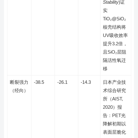
Stability
)证
实
TiO₂@SiO₂
核壳结构将
UV吸收效率
提升3.2倍，
且SiO₂层阻
隔活性氧迁
移
断裂强力
-38.5
-26.1
-14.3
日本产业技
（经向）
术综合研究
所（AIST,
2020）报
告：PET光
降解初期以
表面层脆化