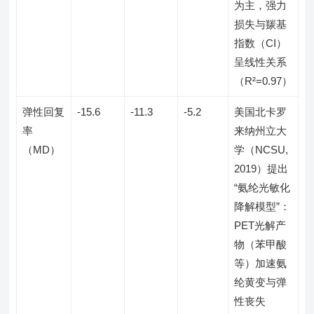
为主，强力
损失与羰基
指数（CI）
呈线性关系
（R²=0.97）
弹性回复
-15.6
-11.3
-5.2
美国北卡罗
率
来纳州立大
（MD）
学（NCSU,
2019）提出
“氨纶光敏化
降解模型”：
PET光解产
物（苯甲酸
等）加速氨
纶黄变与弹
性丧失