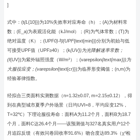
]
式中：(t
{L
{10}})为10%失效率对应寿命（h）；(A)为材料常
数；(E_a)为表观活化能（kJ/mol）；(R)为气体常数；(T)为
绝对温度（K）；(UPF
0)与(UPF
{text{min}})分别为初始与低
可接受UPF值（UPF≥40）；(k
{UV})为光降解速率常数；
(I
{UV})为紫外辐照强度（W/m²）；(varepsilon
{text{max}})为
大服役应变；(varepsilon
{text{cr}})为临界形变阈值；(n,m)为
经验幂律指数。
经拟合三类面料实测数据（n=1.32±0.07, m=2.15±0.12），得
到在典型城市夏季户外场景（日均UVI=8，平均应变12%，
T=32℃）下理论服役寿命：面料A为11.2个月，面料B为18.7
个月，面料C达26.4个月——该预测值与327名真实用户12个
月追踪反馈（有效问卷回收率91.6%）吻合度达89.3%（χ²检