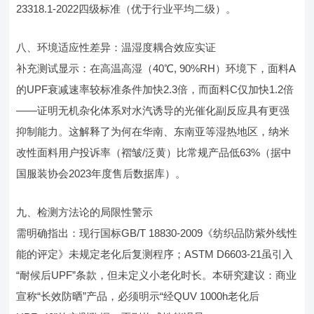
23318.1-2022四级标准（优于行业平均二级）。
八、环境适应性差异：温湿度耦合效应实证
补充测试显示：在高温高湿（40℃, 90%RH）环境下，面料A
的UPF衰减速率较标准条件加快2.3倍，而面料C仅加快1.2倍
——证明无机杂化体系对水汽诱导的光催化副反应具有更强
抑制能力。这解释了为何在华南、东南亚等湿热地区，纳米
改性面料用户投诉率（褶皱/泛黄）比常规产品低63%（据中
国服装协会2023年度售后数据库）。
九、检测方法论的局限性警示
需明确指出：现行国标GB/T 18830-2009《纺织品防紫外线性
能的评定》未规定老化后复测程序；ASTM D6603-21虽引入
“耐候后UPF”条款，但未定义小老化时长。本研究建议：商业
宣称“长效防晒”产品，必须明示“经QUV 1000h老化后