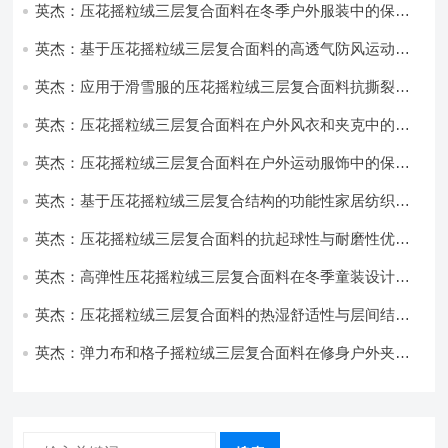
英杰：压花摇粒绒三层复合面料在冬季户外服装中的保暖
性能优化研究
英杰：基于压花摇粒绒三层复合面料的高透气防风运动服
饰开发
英杰：应用于滑雪服的压花摇粒绒三层复合面料抗撕裂与
耐磨性提升技术
英杰：压花摇粒绒三层复合面料在户外风衣和夹克中的应
用与性能
英杰：压花摇粒绒三层复合面料在户外运动服饰中的保暖
与透气性能研究
英杰：基于压花摇粒绒三层复合结构的功能性家居纺织品
开发与应用
英杰：压花摇粒绒三层复合面料的抗起球性与耐磨性优化
技术分析
英杰：高弹性压花摇粒绒三层复合面料在冬季童装设计中
的应用实践
英杰：压花摇粒绒三层复合面料的热湿舒适性与层间结合
强度协同提升工艺
英杰：弹力布和格子摇粒绒三层复合面料在修身户外夹克
中的弹性与保暖协同设计