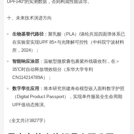
UPF≥40”的实测数据，否则构成性能误导。
十、未来技术演进方向
生物基替代路径
：聚乳酸（PLA）/涤纶共混四面弹体系已
在实验室实现UPF 85+与光降解可控性（中科院宁波材料
所，2024）；
智能响应涂层
：温敏型微胶囊包裹紫外线吸收剂，在＞
35℃时自动释放增效组分（东华大学专利
CN114214789A）；
数字孪生应用
：将本研究所建寿命模型嵌入面料数字护照
（Digital Product Passport），实现单件服装全生命周期
UPF值动态推演。
（全文共计3827字）