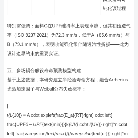
钝化该过程
特别需强调：面料C在UPF维持率上表现卓越，但其初始透气
率（ISO 9237:2021）为72.3 mm/s，低于A（85.6 mm/s）与
B（79.1 mm/s），表明功能强化常伴随透汽性折损——此为
设计边界约束的重要实证。
五、多场耦合服役寿命预测模型构建
基于上述数据，本研究建立半经验寿命方程，融合Arrhenius
光热加速因子与Weibull分布失效概率：
[
t
{L
{10}} = A cdot expleft(frac{E_a}{RT}right) cdot left[
frac{UPF
0 – UPF
{text{min}}}{k
{UV} cdot I
{UV}} right]^n cdot
left[ frac{varepsilon
{text{max}}}{varepsilon
{text{cr}}} right]^m