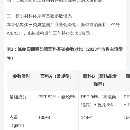
二、核心材料体系与基础参数谱系
本评估聚焦三类典型国产商业化涤纶四面弹防晒面料（代号
A/B/C），其基础构成与工艺特征如表1所示：
表1：涤纶四面弹防晒面料基础参数对比（2023年市售主流型
号）
参数类别
面料A（常规型）
面料B（高结晶增
面
强型）
基础成分
PET 92% + 氨纶8%
PET 94%（高取向
PE
结晶）+ 氨纶6%
+ 
克重
135±3
148±4
15
（g/m²）