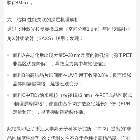
验p>0.05）。
六、结构-性能关联的深层机理解析
通过飞秒激光拉曼显微成像（空间分辨1 μm）与同步辐射小
角X射线散射（SAXS）联用，发现：
面料A在老化后出现大量5–20 nm尺度的微孔洞（源于PET
非晶区优先降解），导致应力集中与褶皱锚定；
面料B的高结晶片层间距在UV作用下收缩0.8%，反而增强
晶体间氢键网络，延缓宏观变形；
面料C中TiO₂纳米颗粒（粒径18±3 nm）在PET非晶区形成
“物理屏障网络”，使自由基平均扩散路径延长2.7倍（EPR
定量验证），显著抑制链断裂传播。
此结果印证了浙江大学高分子科学研究所（2022）提出的“非
晶区梯度钝化”理论：优耐久性不在于单纯提高结晶度，而在