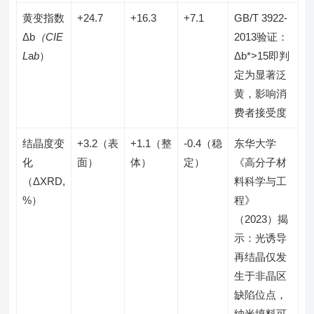
黄变指数
+24.7
+16.3
+7.1
GB/T 3922-
Δb
（CIE
2013验证：
L
a
b
）
Δb*>15即判
定为显著泛
黄，影响消
费者接受度
结晶度变
+3.2（表
+1.1（整
-0.4（稳
东华大学
化
面）
体）
定）
《高分子材
（ΔXRD,
料科学与工
%）
程》
（2023）揭
示：光诱导
再结晶仅发
生于非晶区
缺陷位点，
纳米填料可