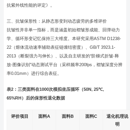
抗紫外线性能的评定》。
三、抗皱保形性：从静态形变到动态疲劳的多维评价
抗皱性并非单一指标，而是涵盖初始褶皱形成能、回弹动力
学、循环形变记忆保持三大维度。本研究采用ASTM D1238-
22（熔体流动速率辅助表征链缠结密度）、GB/T 3923.1-
2013（断裂强力与伸长）、以及自主研发的“阶梯式折皱-释
放-图像识别”动态测试平台（采样频率200fps，褶皱深度分辨
率0.01mm）进行综合表征。
表2：三类面料在1000次模拟坐压循环（50N, 25℃,
65%RH）后的保形性退化数据
评价项目
面料A
面料B
面料C
退化机理说
明