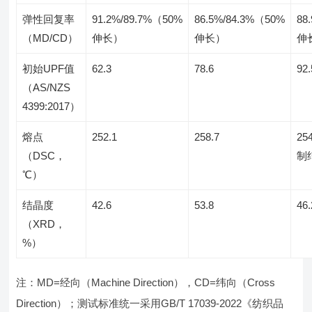
弹性回复率
91.2%/89.7%（50%
86.5%/84.3%（50%
88
（MD/CD）
伸长）
伸长）
伸
初始UPF值
62.3
78.6
92.
（AS/NZS
4399:2017）
熔点
252.1
258.7
25
（DSC，
制
℃）
结晶度
42.6
53.8
46.
（XRD，
%）
注：MD=经向（Machine Direction），CD=纬向（Cross
Direction）；测试标准统一采用GB/T 17039-2022《纺织品