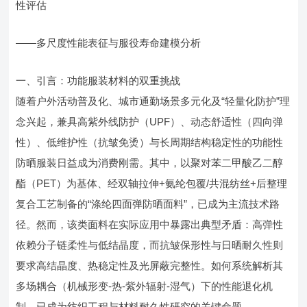
性评估
——多尺度性能表征与服役寿命建模分析
一、引言：功能服装材料的双重挑战
随着户外活动普及化、城市通勤场景多元化及“轻量化防护”理
念兴起，兼具高紫外线防护（UPF）、动态舒适性（四向弹
性）、低维护性（抗皱免烫）与长周期结构稳定性的功能性
防晒服装日益成为消费刚需。其中，以聚对苯二甲酸乙二醇
酯（PET）为基体、经双轴拉伸+氨纶包覆/共混纺丝+后整理
复合工艺制备的“涤纶四面弹防晒面料”，已成为主流技术路
径。然而，该类面料在实际应用中暴露出典型矛盾：高弹性
依赖分子链柔性与低结晶度，而抗皱保形性与日晒耐久性则
要求高结晶度、热稳定性及光屏蔽完整性。如何系统解析其
多场耦合（机械形变-热-紫外辐射-湿气）下的性能退化机
制，已成为纺织工程与材料耐久性研究的关键命题。