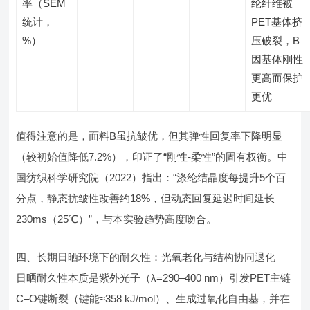
率（SEM
纶纤维被
统计，
PET基体挤
%）
压破裂，B
因基体刚性
更高而保护
更优
值得注意的是，面料B虽抗皱优，但其弹性回复率下降明显
（较初始值降低7.2%），印证了“刚性-柔性”的固有权衡。中
国纺织科学研究院（2022）指出：“涤纶结晶度每提升5个百
分点，静态抗皱性改善约18%，但动态回复延迟时间延长
230ms（25℃）”，与本实验趋势高度吻合。
四、长期日晒环境下的耐久性：光氧老化与结构协同退化
日晒耐久性本质是紫外光子（λ=290–400 nm）引发PET主链
C–O键断裂（键能≈358 kJ/mol）、生成过氧化自由基，并在