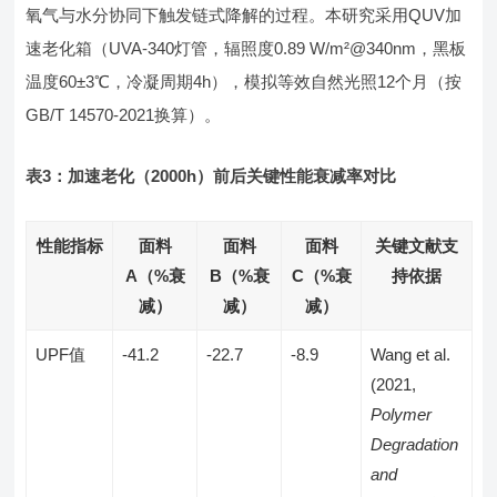
氧气与水分协同下触发链式降解的过程。本研究采用QUV加
速老化箱（UVA-340灯管，辐照度0.89 W/m²@340nm，黑板
温度60±3℃，冷凝周期4h），模拟等效自然光照12个月（按
GB/T 14570-2021换算）。
表3：加速老化（2000h）前后关键性能衰减率对比
性能指标
面料
面料
面料
关键文献支
A（%衰
B（%衰
C（%衰
持依据
减）
减）
减）
UPF值
-41.2
-22.7
-8.9
Wang et al.
(2021,
Polymer
Degradation
and