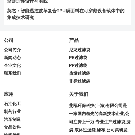
全舒适性设计与实践
英杰：智能温控皮革复合TPU膜面料在可穿戴设备载体中的
集成技术研究
公司
产品
公司简介
尼龙过滤袋
新闻动态
PE过滤袋
企业文化
PP过滤袋
联系我们
热熔过滤袋
非标过滤袋
应用
关于我们
石油化工
斐瓯环保科技(上海)有限公司是
制药行业
一家国内领先的高新技术企业,公
汽车制造
司注资上千万,专业生产过滤袋,滤
食品饮料
袋,液体过滤袋,滤布,公司集研发,