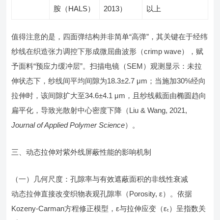
胺（HALS）
2013）
以上
值得注意的是，四面弹结构并非简单“高弹”，其关键在于经纬
纱线在织造张力调控下形成微屈曲波形（crimp wave），赋
予面料“预应力缓冲层”。扫描电镜（SEM）观测显示：未拉
伸状态下，纱线间平均间隙为18.3±2.7 μm；当施加30%经向
拉伸时，该间隙扩大至34.6±4.1 μm，且纱线截面由椭圆趋向
扁平化，导致光散射中心密度下降（Liu & Wang, 2021,
Journal of Applied Polymer Science
）。
三、动态拉伸对紫外线屏蔽性能的影响机制
（一）几何尺度：孔隙率与有效遮蔽面积的非线性衰减
动态拉伸直接改变织物表观孔隙率（Porosity, ε）。依据
Kozeny-Carman方程修正模型，ε与拉伸应变（εₜ）呈指数关