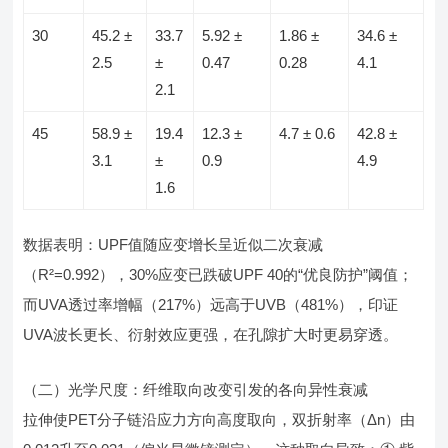
30
45.2 ±
33.7
5.92 ±
1.86 ±
34.6 ±
2.5
±
0.47
0.28
4.1
2.1
45
58.9 ±
19.4
12.3 ±
4.7 ± 0.6
42.8 ±
3.1
±
0.9
4.9
1.6
数据表明：UPF值随应变增长呈近似二次衰减
（R²=0.992），30%应变已跌破UPF 40的“优良防护”阈值；
而UVA透过率增幅（217%）远高于UVB（481%），印证
UVA波长更长、衍射效应更强，在孔隙扩大时更易穿透。
（二）光学尺度：纤维取向改变引发的各向异性衰减
拉伸使PET分子链沿应力方向高度取向，双折射率（Δn）由