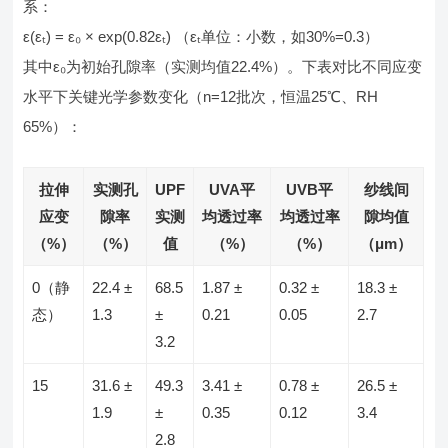
系：
ε(εₜ) = ε₀ × exp(0.82εₜ) （εₜ单位：小数，如30%=0.3）
其中ε₀为初始孔隙率（实测均值22.4%）。下表对比不同应变
水平下关键光学参数变化（n=12批次，恒温25℃、RH
65%）：
拉伸
实测孔
UPF
UVA平
UVB平
纱线间
应变
隙率
实测
均透过率
均透过率
隙均值
（%）
（%）
值
（%）
（%）
（μm）
0（静
22.4 ±
68.5
1.87 ±
0.32 ±
18.3 ±
态）
1.3
±
0.21
0.05
2.7
3.2
15
31.6 ±
49.3
3.41 ±
0.78 ±
26.5 ±
1.9
±
0.35
0.12
3.4
2.8