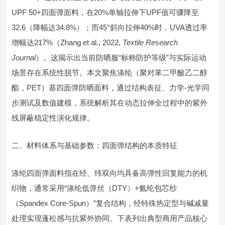
UPF 50+四面弹面料，在20%单轴拉伸下UPF值可骤降至
32.6（降幅达34.8%）；而45°斜向拉伸40%时，UVA透过率
增幅达217%（Zhang et al., 2022,
Textile Research
Journal
）。这揭示出当前防晒服“标称防护等级”与实际运动
场景存在系统性脱节。本文聚焦涤纶（聚对苯二甲酸乙二醇
酯，PET）基四面弹防晒面料，通过结构表征、力学-光学同
步测试及数值建模，系统解析其在动态拉伸全过程中的紫外
线屏蔽稳定性演化规律。
二、材料体系与基础参数：四面弹结构的本质特征
涤纶四面弹面料指在经、纬双向均具备高弹性回复能力的机
织物，通常采用“涤纶低弹丝（DTY）+氨纶包芯纱
（Spandex Core-Spun）”复合结构，经特殊热定型与碱减量
处理实现蓬松感与抗紫外协同。下表列出典型商用产品核心