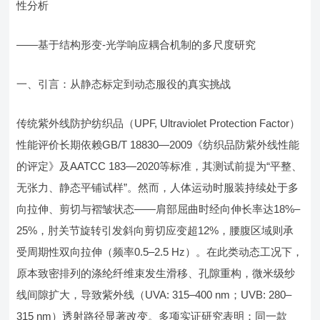
性分析
——基于结构形变-光学响应耦合机制的多尺度研究
一、引言：从静态标定到动态服役的真实挑战
传统紫外线防护纺织品（UPF, Ultraviolet Protection Factor）
性能评价长期依赖GB/T 18830—2009《纺织品防紫外线性能
的评定》及AATCC 183—2020等标准，其测试前提为“平整、
无张力、静态平铺试样”。然而，人体运动时服装持续处于多
向拉伸、剪切与褶皱状态——肩部屈曲时经向伸长率达18%–
25%，肘关节旋转引发斜向剪切应变超12%，腰腹区域则承
受周期性双向拉伸（频率0.5–2.5 Hz）。在此类动态工况下，
原本致密排列的涤纶纤维束发生滑移、孔隙重构，微米级纱
线间隙扩大，导致紫外线（UVA: 315–400 nm；UVB: 280–
315 nm）透射路径显著改变。多项实证研究表明：同一款