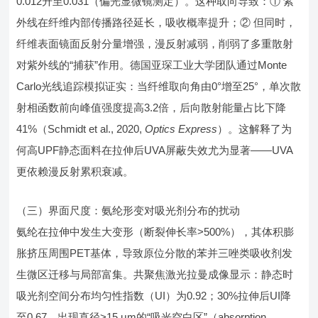
0.012升至0.031（偏光显微镜测定）。这种取向导致：① 紫
外线在纤维内部传播路径延长，吸收概率提升；② 但同时，
纤维表面镜面反射分量增强，漫反射减弱，削弱了多重散射
对紫外线的“捕获”作用。德国亚琛工业大学团队通过Monte
Carlo光线追踪模拟证实：当纤维取向角由0°增至25°，单次散
射相函数前向峰值强度提高3.2倍，后向散射能量占比下降
41%（Schmidt et al., 2020,
Optics Express
）。这解释了为
何高UPF静态面料在拉伸后UVA屏蔽失效尤为显著——UVA
更依赖漫反射累积衰减。
（三）界面尺度：氨纶形变对吸光剂分布的扰动
氨纶在拉伸中发生大变形（断裂伸长率>500%），其体积膨
胀挤压周围PET基体，导致原位分散的苯并三唑类吸收剂发
生微区迁移与局部富集。共聚焦激光拉曼成像显示：静态时
吸光剂空间分布均匀性指数（UI）为0.92；30%拉伸后UI降
至0.67，出现直径>15 μm的“吸光空白区”（absorption