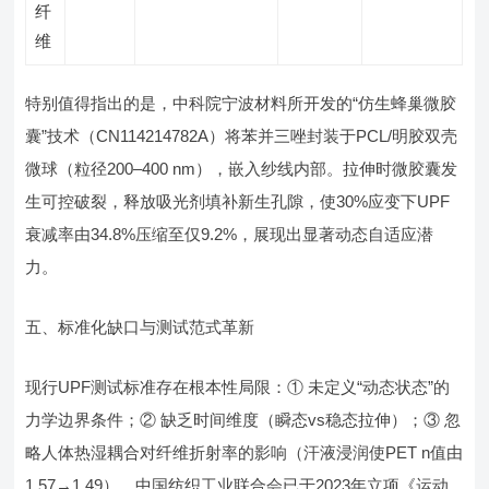
纤
维
特别值得指出的是，中科院宁波材料所开发的“仿生蜂巢微胶
囊”技术（CN114214782A）将苯并三唑封装于PCL/明胶双壳
微球（粒径200–400 nm），嵌入纱线内部。拉伸时微胶囊发
生可控破裂，释放吸光剂填补新生孔隙，使30%应变下UPF
衰减率由34.8%压缩至仅9.2%，展现出显著动态自适应潜
力。
五、标准化缺口与测试范式革新
现行UPF测试标准存在根本性局限：① 未定义“动态状态”的
力学边界条件；② 缺乏时间维度（瞬态vs稳态拉伸）；③ 忽
略人体热湿耦合对纤维折射率的影响（汗液浸润使PET n值由
1.57→1.49）。中国纺织工业联合会已于2023年立项《运动