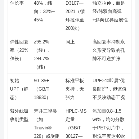
伸长率
48%，纬
D3107—
独立拉伸，而是
向：32%–
2021（循
经/纬双向高弹
45%
环拉伸至
+斜向优异延展性
200次）
弹性回复
≥95.2%
同上
高回复率抑制永
率（20%
（经）、
久形变导致的孔
伸长）
≥94.7%
隙不可逆扩张
（纬）
初始
50–85+
标准平板
UPF≥40即属“优
UPF（静
（GB/T
夹持，无
良防护”，但该值
态）
18830）
张力
不反映动态工况
紫外线吸
苯并三唑类
HPLC-MS
添加量0.8–1.5
收剂类型
（如
定量
wt%，均匀分散
Tinuvin®
（GB/T
于PET切片中，
328）或受阻
30127—
耐洗牢度达40次