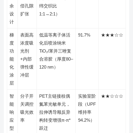
余
偿孔隙
纬交织比
设
扩张
1:1→2:1）
计
梯
表面高
低温等离子体活
91.7%
★★★☆☆
度
浓度吸
化后喷涂纳米
功
光剂
TiO₂/苯并三唑复
能
+内部
合溶胶（厚度80–
化
弹性缓
120 nm）
涂
冲层
层
智
分子开
PET主链接枝偶
实验室阶
★★☆☆☆
能
关调控
氮苯光敏单元，
段（UPF
响
吸光效
拉伸诱导顺反异
维持率
应
率
构转变增强π-π*
94.2%）
型
跃迁