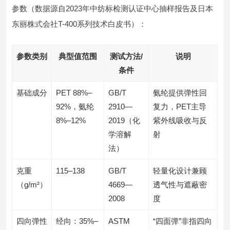
参数（数据源自2023年中纺标检测认证中心抽样报告及日本
东丽株式会社T-400系列技术白皮书）：
参数类别
典型值范围
测试方法/
说明
条件
基础成分
PET 88%–
GB/T
氨纶提供弹性回
92%，氨纶
2910—
复力，PET主导
8%–12%
2019（化
紫外线吸收与反
学溶解
射
法）
克重
115–138
GB/T
轻量化设计兼顾
（g/m²）
4669—
透气性与遮蔽密
2008
度
四向弹性
经向：35%–
ASTM
“四面弹”非指四向