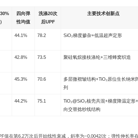
30%
四向弹
洗涤20次
主要技术创新点
）
性均值
后UPF
44.1%
78.2
SiO₂梯度掺杂+低温超声定形
42.8%
73.5
聚硅氧烷接枝涤纶+三维蜂窝织造
45.3%
70.6
多层微褶皱结构+TiO₂原位生长纳米
列
44.2%
75.1
TiO₂@SiO₂核壳共混+梯度降温定形
向交替捻纱线结构
F值在第6.2万次后开始线性衰减，斜率为−0.0042/次；弹性伸长率