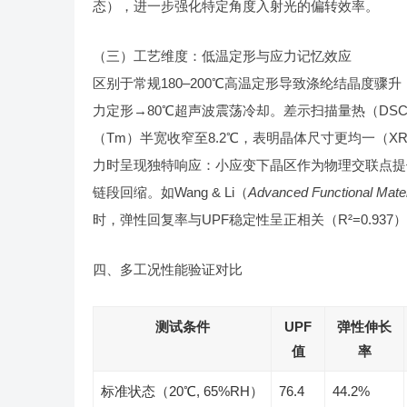
态），进一步强化特定角度入射光的偏转效率。
（三）工艺维度：低温定形与应力记忆效应
区别于常规180–200℃高温定形导致涤纶结晶度骤升
力定形→80℃超声波震荡冷却。差示扫描量热（DSC
（Tm）半宽收窄至8.2℃，表明晶体尺寸更均一（XRD
力时呈现独特响应：小应变下晶区作为物理交联点提
链段回缩。如Wang & Li（
Advanced Functional Mater
时，弹性回复率与UPF稳定性呈正相关（R²=0.937
四、多工况性能验证对比
测试条件
UPF
弹性伸长
值
率
标准状态（20℃, 65%RH）
76.4
44.2%