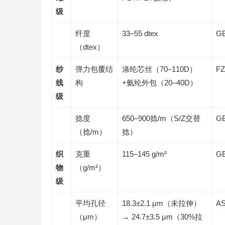
级
纤度
33–55 dtex
GB
（dtex）
纱
弹力包覆结
涤纶芯丝（70–110D）
FZ
线
构
+氨纶外包（20–40D）
级
捻度
650–900捻/m（S/Z交替
GB
（捻/m）
捻）
织
克重
115–145 g/m²
GB
物
（g/m²）
级
平均孔径
18.3±2.1 μm（未拉伸）
AS
（μm）
→ 24.7±3.5 μm（30%拉