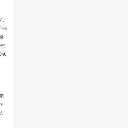
M）
经纬
缘
纤维
40
效散
学
要的