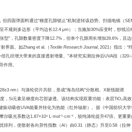
，但四面弹面料通过“梯度孔隙锁止”机制逆转该趋势。扫描电镜（SE
不规则多边形（平均边长12.4 μm）；当施加30%应变时，纱线沿
型”，孔隙数量密度下降12.7%，但单个孔隙周长增加28.6%，且边
。如Zhang et al.（
Textile Research Journal
, 2021）指出：“
偿孔径增大带来的直接透射增量。”本研究实测拉伸后UVA段（320–3
主导作用。
28±3 nm）与涤纶切片共纺，形成“海岛结构”分散相。X射线能谱
m深度，Si元素呈梯度向芯部渗透。该结构实现双重功能：表层TiO₂高
过Si–O键振动吸收UVA能量并转化为热能（红外辐射）。据《中国纺织大学
吸光系数达1.87×10⁴ L·mol⁻¹·cm⁻¹，较纯涤纶提升47倍。更重
排列，使散射各向异性指数（AI）由0.31（静态）升至0.58（拉伸