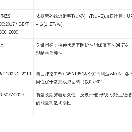
/NZS
依据紫外线透射率T(UVA)与T(UVB)加权计算：U
99:2017 / GB/T
= 1/(1−ΣTᵢ·wᵢ)
830–2009
上
关键指标：拉伸状态下防护性能保留率＞84.7%
现结构鲁棒性
/T 3923.1–2013
四面弹指0°/90°/45°/135°四个方向均达≥40%，各
同性优于常规双弹面料（仅0°/90°）
O 5077:2019
衡量长期穿着耐久性，反映纤维-纱线-织物三级结
的能量耗散均衡性