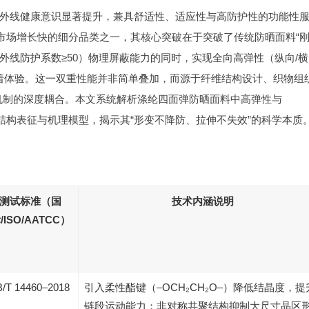
外线健康意识显著提升，兼具舒适性、适应性与高防护性的功能性
年市场增长快的细分品类之一，其核心突破在于突破了传统防晒面料“
紫外线防护系数≥50）物理屏蔽能力的同时，实现全向高弹性（纵向/横
穿着体验。这一双重性能并非简单叠加，而源于纤维结构设计、织物组
机制的深度耦合。本文系统解析涤纶四面弹防晒面料中高弹性与
、结构表征与机理模型，揭示其“形变不降防、拉伸不失效”的科学本质
测试标准（国
技术内涵说明
/ISO/AATCC）
/T 14460–2018
引入柔性酯键（–OCH₂CH₂O–）降低结晶度，提
链段运动能力；非对称共聚结构抑制大尺寸晶区