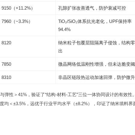
9150（+11.2%）
孔隙扩张改善透气，防护衰减可控
7960（−3.3%）
TiO₂/SiO₂体系抗光老化，UPF保持率
94.4%
8120
纳米粒子包覆层阻隔离子侵蚀，结构零
出
7850
微晶网络低温刚性增强，但未达脆变阈
8310
非晶区链段热运动加速回弹，防护微升
与弹性＞41%，验证了“结构-材料-工艺”三位一体协同设计的有效性
均＜±3.5%，远优于行业平均水平（±8.2%），印证了纳米填料界
）