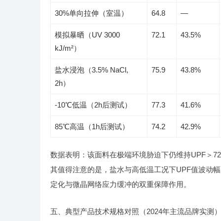
30%单向拉伸（室温）
64.8
—
模拟暴晒（UV 3000
72.1
43.5%
kJ/m²）
盐水浸泡（3.5% NaCl,
75.9
43.8%
2h）
-10℃低温（2h后测试）
77.3
41.6%
85℃高温（1h后测试）
74.2
42.9%
数据表明：该面料在极端环境胁迫下仍维持UPF＞72
其值得注意的是，盐水与高低温工况下UPF值波动幅度
定化与微晶网络应力缓冲的双重保障作用。
五、典型产品技术规格对照（2024年主流品牌实测