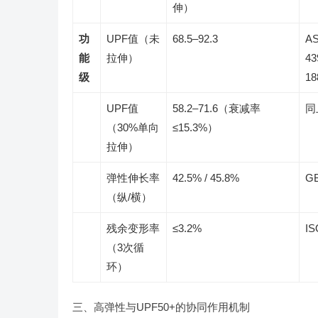
伸）
功
UPF值（未
68.5–92.3
AS
能
拉伸）
43
级
18
UPF值
58.2–71.6（衰减率
同
（30%单向
≤15.3%）
拉伸）
弹性伸长率
42.5% / 45.8%
GB
（纵/横）
残余变形率
≤3.2%
IS
（3次循
环）
三、高弹性与UPF50+的协同作用机制