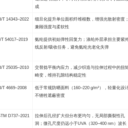
成
/T 14343–2022
细旦化提升单位面积纤维根数，增强光散射密度
兼顾强度与柔软性
/T 54017–2019
氨纶提供初始弹性回复力；涤纶外层承担主要紫
线反射/吸收任务，避免氨纶光老化失弹
/T 25035–2010
交替捻平衡内应力，减少织造与拉伸过程中的扭
畸变，维持孔隙结构稳定性
/T 4669–2008
低于常规防晒面料（160–220 g/m²），轻量化设
不牺牲遮蔽密度
TM D737–2021
拉伸后孔径扩大但分布更均匀，无局部撕裂性孔
洞；微孔尺度仍远小于UVA（320–400 nm）波长