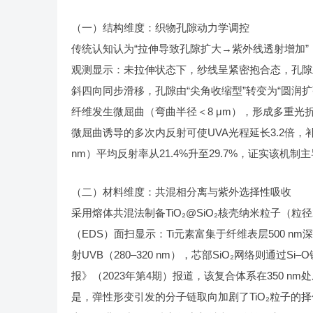
（一）结构维度：织物孔隙动力学调控
传统认知认为“拉伸导致孔隙扩大→紫外线透射增加”
观测显示：未拉伸状态下，纱线呈紧密抱合态，孔隙呈
斜四向同步滑移，孔隙由“尖角收缩型”转变为“圆润扩张
纤维发生微屈曲（弯曲半径＜8 μm），形成多重光折射界面
微屈曲诱导的多次内反射可使UVA光程延长3.2倍，补
nm）平均反射率从21.4%升至29.7%，证实该机制
（二）材料维度：共混相分离与紫外选择性吸收
采用熔体共混法制备TiO₂@SiO₂核壳纳米粒子（粒径
（EDS）面扫显示：Ti元素富集于纤维表层500 n
射UVB（280–320 nm），芯部SiO₂网络则通
报》（2023年第4期）报道，该复合体系在350 nm处摩尔
是，弹性形变引发的分子链取向加剧了TiO₂粒子的择优