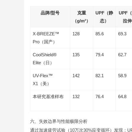
品牌/型号
克重
UPF（静
UPF（
（g/m²）
态）
拉伸
X-BREEZE™
128
85.6
69.3
Pro（国产）
CoolShield®
135
79.4
62.7
Elite（日）
UV-Flex™
142
82.1
58.9
X1（美）
本研究基准样布
132
76.4
64.8
六、失效边界与性能极限分析
通过加速疲劳试验（10万次30%应变循环）发现：UP