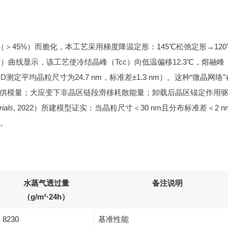
（＞45%）而脆化，本工艺采用梯度降温定形：145℃松弛定形→120
）曲线显示，该工艺使冷结晶峰（Tcc）向低温偏移12.3℃，熔融峰
测定平均晶粒尺寸为24.7 nm，标准差±1.3 nm）。这种“微晶网络
供模量；大应变下非晶区链段滑移耗散能量；卸载后晶区锚定作用
ials
, 2022）所建模型证实：当晶粒尺寸＜30 nm且分布标准差＜2 n
）。
水蒸气透过量
备注说明
（g/m²·24h）
8230
基准性能