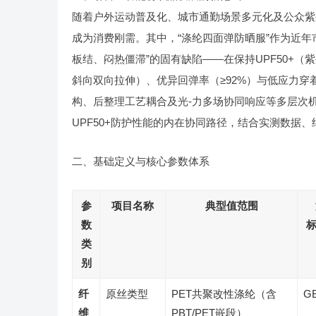
随着户外运动普及化、城市通勤场景多元化及公众紫
成为消费刚需。其中，“涤纶四面弹防晒服”作为近
板结、闷热僵滞”的固有缺陷——在保持UPF50+（
斜向双向拉伸）、优异回弹率（≥92%）与低应力
构、后整理工艺耦合及光-力多场协同响应等多层次
UPF50+防护性能的内在协同路径，结合实测数据
二、基础定义与核心参数体系
参
项目名称
典型值范围
数
标
类
别
纤
原丝类型
PET共聚改性涤纶（含
GB
维
PBT/PET嵌段）