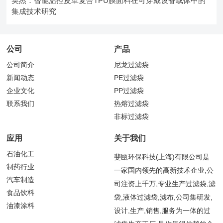
英杰：智能温控皮革复合TPU膜面料在可穿戴设备载体中的
集成技术研究
公司
产品
公司简介
尼龙过滤袋
新闻动态
PE过滤袋
企业文化
PP过滤袋
联系我们
热熔过滤袋
非标过滤袋
应用
关于我们
石油化工
斐瓯环保科技(上海)有限公司是
制药行业
一家国内领先的高新技术企业,公
汽车制造
司注资上千万,专业生产过滤袋,滤
食品饮料
袋,液体过滤袋,滤布,公司集研发,
油漆涂料
设计,生产,销售,服务为一体的过