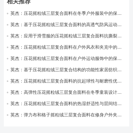
相关推荐
英杰：压花摇粒绒三层复合面料在冬季户外服装中的保暖
性能优化研究
英杰：基于压花摇粒绒三层复合面料的高透气防风运动服
饰开发
英杰：应用于滑雪服的压花摇粒绒三层复合面料抗撕裂与
耐磨性提升技术
英杰：压花摇粒绒三层复合面料在户外风衣和夹克中的应
用与性能
英杰：压花摇粒绒三层复合面料在户外运动服饰中的保暖
与透气性能研究
英杰：基于压花摇粒绒三层复合结构的功能性家居纺织品
开发与应用
英杰：压花摇粒绒三层复合面料的抗起球性与耐磨性优化
技术分析
英杰：高弹性压花摇粒绒三层复合面料在冬季童装设计中
的应用实践
英杰：压花摇粒绒三层复合面料的热湿舒适性与层间结合
强度协同提升工艺
英杰：弹力布和格子摇粒绒三层复合面料在修身户外夹克
中的弹性与保暖协同设计