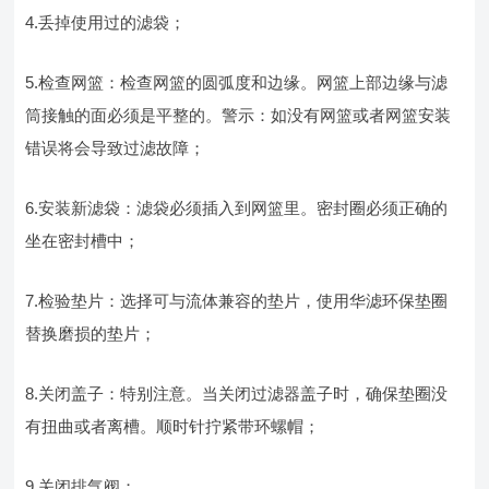
4.丢掉使用过的滤袋；
5.检查网篮：检查网篮的圆弧度和边缘。网篮上部边缘与滤
筒接触的面必须是平整的。警示：如没有网篮或者网篮安装
错误将会导致过滤故障；
6.安装新滤袋：滤袋必须插入到网篮里。密封圈必须正确的
坐在密封槽中；
7.检验垫片：选择可与流体兼容的垫片，使用华滤环保垫圈
替换磨损的垫片；
8.关闭盖子：特别注意。当关闭过滤器盖子时，确保垫圈没
有扭曲或者离槽。顺时针拧紧带环螺帽；
9.关闭排气阀；