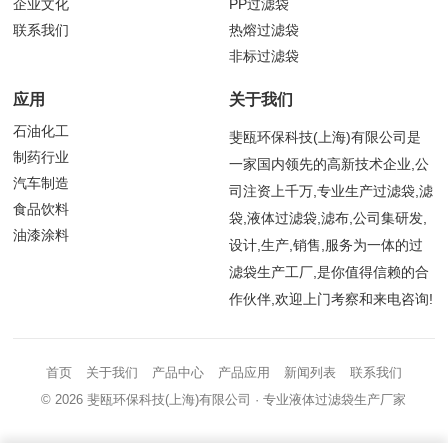
企业文化
PP过滤袋
联系我们
热熔过滤袋
非标过滤袋
应用
关于我们
石油化工
斐瓯环保科技(上海)有限公司是
制药行业
一家国内领先的高新技术企业,公
汽车制造
司注资上千万,专业生产过滤袋,滤
食品饮料
袋,液体过滤袋,滤布,公司集研发,
油漆涂料
设计,生产,销售,服务为一体的过
滤袋生产工厂,是你值得信赖的合
作伙伴,欢迎上门考察和来电咨询!
首页
关于我们
产品中心
产品应用
新闻列表
联系我们
© 2026
斐瓯环保科技(上海)有限公司
· 专业液体过滤袋生产厂家