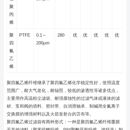
聚
丙
烯
聚
PTFE
0.1～
280
优
优
优
优
优
四
200μm
氟
乙
烯
聚四氟乙烯纤维继承了聚四氟乙烯化学稳定性好，使用温度
范围广，耐大气老化，耐辐照，较低的渗透性等诸多优点，
主要用作高温粉尘滤袋、耐强腐蚀性的过滤气体或液体的滤
材、泵和阀的填料、密封带、自润滑轴承、制碱用全氟离子
交换膜的增强材料以及火箭发射台的苫布等。
聚四氟乙烯过滤袋有两种形式：一种是聚四氟乙烯纤维覆膜
于其他滤料（聚苯硫醚纤维、P84聚酰亚胺纤维、玻纤等）制