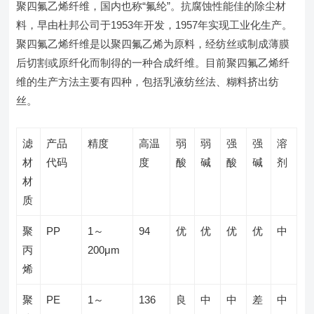
聚四氟乙烯纤维，国内也称“氟纶”。抗腐蚀性能佳的除尘材
料，早由杜邦公司于1953年开发，1957年实现工业化生产。
聚四氟乙烯纤维是以聚四氟乙烯为原料，经纺丝或制成薄膜
后切割或原纤化而制得的一种合成纤维。目前聚四氟乙烯纤
维的生产方法主要有四种，包括乳液纺丝法、糊料挤出纺
丝。
滤
产品
精度
高温
弱
弱
强
强
溶
材
代码
度
酸
碱
酸
碱
剂
材
质
聚
PP
1～
94
优
优
优
优
中
丙
200μm
烯
聚
PE
1～
136
良
中
中
差
中