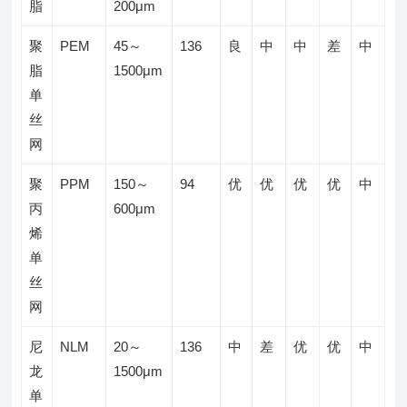
脂
200μm
聚
PEM
45～
136
良
中
中
差
中
脂
1500μm
单
丝
网
聚
PPM
150～
94
优
优
优
优
中
丙
600μm
烯
单
丝
网
尼
NLM
20～
136
中
差
优
优
中
龙
1500μm
单