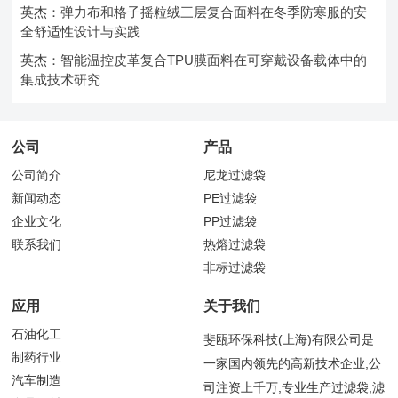
英杰：弹力布和格子摇粒绒三层复合面料在冬季防寒服的安
全舒适性设计与实践
英杰：智能温控皮革复合TPU膜面料在可穿戴设备载体中的
集成技术研究
公司
产品
公司简介
尼龙过滤袋
新闻动态
PE过滤袋
企业文化
PP过滤袋
联系我们
热熔过滤袋
非标过滤袋
应用
关于我们
石油化工
斐瓯环保科技(上海)有限公司是
制药行业
一家国内领先的高新技术企业,公
汽车制造
司注资上千万,专业生产过滤袋,滤