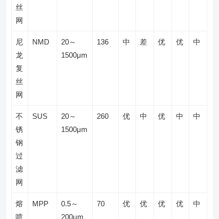
丝
网
尼
NMD
20～
136
中
差
优
优
中
龙
1500μm
复
丝
网
不
SUS
20～
260
优
中
优
中
中
锈
1500μm
钢
过
滤
网
熔
MPP
0.5～
70
优
优
优
优
中
喷
200μm