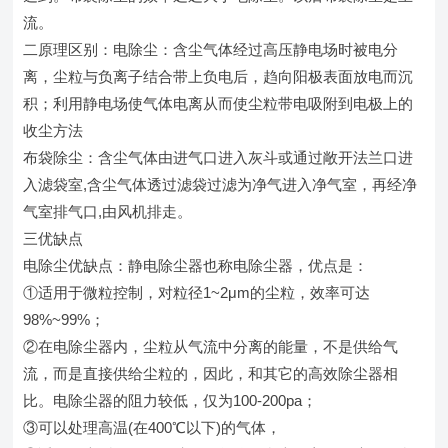
流。
二原理区别：电除尘：含尘气体经过高压静电场时被电分
离，尘粒与负离子结合带上负电后，趋向阳极表面放电而沉
积；利用静电场使气体电离从而使尘粒带电吸附到电极上的
收尘方法
布袋除尘：含尘气体由进气口进入灰斗或通过敞开法兰口进
入滤袋室,含尘气体透过滤袋过滤为净气进入净气室，再经净
气室排气口,由风机排走。
三优缺点
电除尘优缺点：静电除尘器也称电除尘器，优点是：
①适用于微粒控制，对粒径1~2μm的尘粒，效率可达
98%~99%；
②在电除尘器内，尘粒从气流中分离的能量，不是供给气
流，而是直接供给尘粒的，因此，和其它的高效除尘器相
比。电除尘器的阻力较低，仅为100-200pa；
③可以处理高温(在400℃以下)的气体，