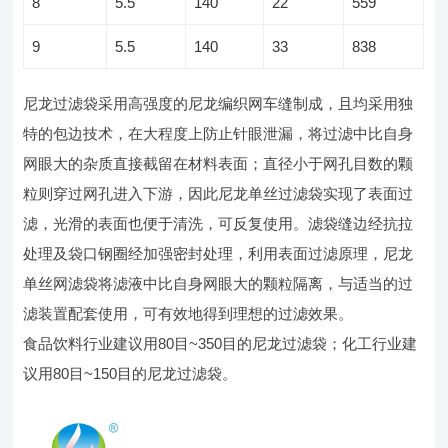
8
5.5
140
22
559
9
5.5
140
33
838
尼龙过滤袋采用高强度的尼龙编织网车缝制成，且均采用独
特的包边技术，在大程度上防止针眼泄漏，将过滤中比自身
网眼大的杂质直接截留在材料表面；直径小于网孔目数的颗
粒则穿过网孔进入下游，因此尼龙单丝过滤袋实现了表面过
滤，光滑的表面也便于清洗，可反复使用。滤袋缝边经抗拉
处理及袋口钢圈经加强密封处理，利用表面过滤原理，尼龙
单丝网滤袋将滤液中比自身网眼大的颗粒隔离，与适当的过
滤装置配套使用，可有效地得到理想的过滤效果。
食品饮料行业建议用80目~350目的尼龙过滤袋；化工行业建
议用80目~150目的尼龙过滤袋。