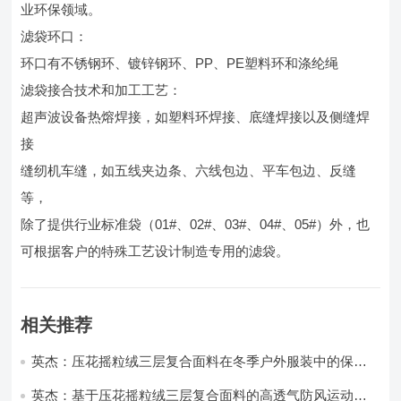
业环保领域。
滤袋环口：
环口有不锈钢环、镀锌钢环、PP、PE塑料环和涤纶绳
滤袋接合技术和加工工艺：
超声波设备热熔焊接，如塑料环焊接、底缝焊接以及侧缝焊
接
缝纫机车缝，如五线夹边条、六线包边、平车包边、反缝
等，
除了提供行业标准袋（01#、02#、03#、04#、05#）外，也
可根据客户的特殊工艺设计制造专用的滤袋。
相关推荐
英杰：压花摇粒绒三层复合面料在冬季户外服装中的保暖
性能优化研究
英杰：基于压花摇粒绒三层复合面料的高透气防风运动服