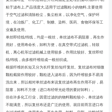
粘于滤布上.产品强度大,适用于过滤颗粒小的物料.主要使用
于空气过滤和清除粉尘，集尘粉末，以净化空气，保护环
境，在冶炼厂、化工厂、制糖、染料、医药、食物环保等工
业遍及使用。
单丝即经线/纬线，均是一根丝，单丝滤布不易阻塞，再生作
用好，使用寿命长，卸料方便，在真空带式过滤机，转鼓
机，离心机等过滤机械上使用较多，作用比较好。复丝即经
线/纬线，由多根纤维组成一根丝织成。
根据纤维的长短又分为长纤复丝/短纤复丝。复丝滤布对细微
颗粒截留作用较好，颗粒进入滤布后，因为纤维较多不易清
洗出来，所以相对单丝滤布来说复丝滤布再生作用不好，易
阻塞，卸料不方便（进口布经呀光处理的要好卸料）。
但在许多化工行业，因需过滤的的物料颗粒较小，单丝滤布
不能满意，所以复丝布还是广泛的使用。就目前而言进口布