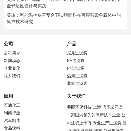
全舒适性设计与实践
英杰：智能温控皮革复合TPU膜面料在可穿戴设备载体中的
集成技术研究
公司
产品
公司简介
尼龙过滤袋
新闻动态
PE过滤袋
企业文化
PP过滤袋
联系我们
热熔过滤袋
非标过滤袋
应用
关于我们
石油化工
斐瓯环保科技(上海)有限公司是
制药行业
一家国内领先的高新技术企业,公
汽车制造
司注资上千万,专业生产过滤袋,滤
食品饮料
袋,液体过滤袋,滤布,公司集研发,