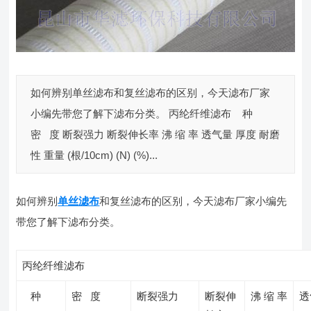
如何辨别单丝滤布和复丝滤布的区别，今天滤布厂家
小编先带您了解下滤布分类。 丙纶纤维滤布 种
密 度 断裂强力 断裂伸长率 沸 缩 率 透气量 厚度 耐磨
性 重量 (根/10cm) (N) (%)...
如何辨别
单丝滤布
和复丝滤布的区别，今天滤布厂家小编先
带您了解下滤布分类。
丙纶纤维滤布
种
密 度
断裂强力
断裂伸
沸 缩 率
透