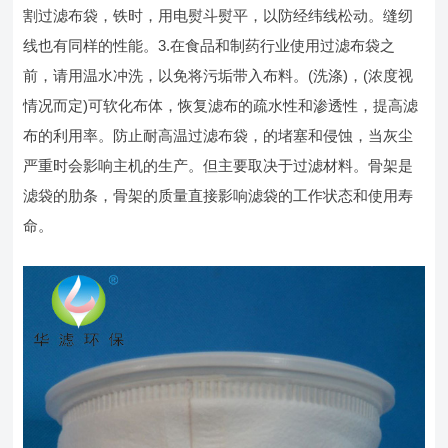
割过滤布袋，铁时，用电熨斗熨平，以防经纬线松动。缝纫
线也有同样的性能。3.在食品和制药行业使用过滤布袋之
前，请用温水冲洗，以免将污垢带入布料。(洗涤)，(浓度视
情况而定)可软化布体，恢复滤布的疏水性和渗透性，提高滤
布的利用率。防止耐高温过滤布袋，的堵塞和侵蚀，当灰尘
严重时会影响主机的生产。但主要取决于过滤材料。骨架是
滤袋的肋条，骨架的质量直接影响滤袋的工作状态和使用寿
命。