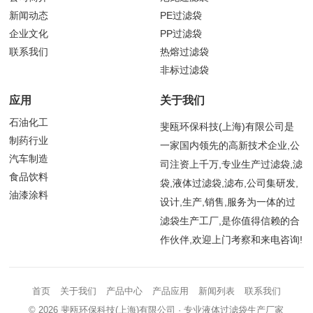
新闻动态
PE过滤袋
企业文化
PP过滤袋
联系我们
热熔过滤袋
非标过滤袋
应用
关于我们
石油化工
斐瓯环保科技(上海)有限公司是
制药行业
一家国内领先的高新技术企业,公
汽车制造
司注资上千万,专业生产过滤袋,滤
食品饮料
袋,液体过滤袋,滤布,公司集研发,
油漆涂料
设计,生产,销售,服务为一体的过
滤袋生产工厂,是你值得信赖的合
作伙伴,欢迎上门考察和来电咨询!
首页
关于我们
产品中心
产品应用
新闻列表
联系我们
© 2026
斐瓯环保科技(上海)有限公司
· 专业液体过滤袋生产厂家