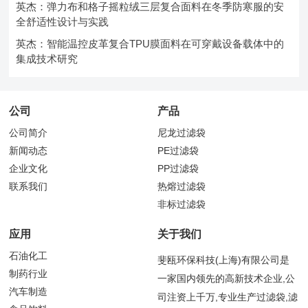
英杰：弹力布和格子摇粒绒三层复合面料在冬季防寒服的安
全舒适性设计与实践
英杰：智能温控皮革复合TPU膜面料在可穿戴设备载体中的
集成技术研究
公司
产品
公司简介
尼龙过滤袋
新闻动态
PE过滤袋
企业文化
PP过滤袋
联系我们
热熔过滤袋
非标过滤袋
应用
关于我们
石油化工
斐瓯环保科技(上海)有限公司是
制药行业
一家国内领先的高新技术企业,公
汽车制造
司注资上千万,专业生产过滤袋,滤