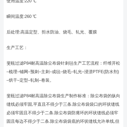
使用温度:220 ℃
瞬间温度:260 ℃
后处理:高温定型、拒水防油、烧毛、轧光、覆膜
生产工艺：
斐瓯过滤P84耐高温除尘布袋针刺毡生产工艺流程：纤维开松
–梳理–铺网–预刺–主刺–成毡–烧毛–轧光–浸渍PTFE(防水剂)
–烘干–定型–轧制–卷装。
斐瓯过滤P84耐高温除尘布袋生产制作标准：除尘布袋的纵向
缝线必须牢固,平直且不得少于三条.除尘布袋袋口的环状缝线
必须牢固且不得少于二条.除尘布袋防瘪环的环状缝线必须牢
固且每边不得少于二条.除尘布袋袋底的环状缝线允许单线,但