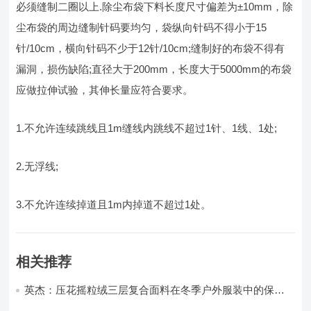
必须缝制二圈以上.除尘布袋下料长度尺寸偏差为±10mm，除
尘布袋的周边缝制针码要均匀，袋纵向针码不得小于15
针/10cm，横向针码不少于12针/10cm;缝制好的布袋不得有
漏洞，损伤缺陷;直径大于200mm，长度大于5000mm的布袋
应做拉伸试验，其伸长量应符合要求。
1.不允许连续跳线且1m缝线内跳线不超过1针、1线、1处;
2.无浮线;
3.不允许连续掉道且1m内掉道不超过1处。
相关推荐
英杰：压花摇粒绒三层复合面料在冬季户外服装中的保暖
性能优化研究