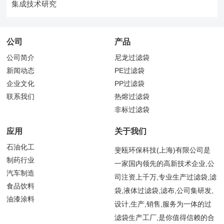
集成技术研究
公司
产品
公司简介
尼龙过滤袋
新闻动态
PE过滤袋
企业文化
PP过滤袋
联系我们
热熔过滤袋
非标过滤袋
应用
关于我们
石油化工
斐瓯环保科技(上海)有限公司是
制药行业
一家国内领先的高新技术企业,公
汽车制造
司注资上千万,专业生产过滤袋,滤
食品饮料
袋,液体过滤袋,滤布,公司集研发,
油漆涂料
设计,生产,销售,服务为一体的过
滤袋生产工厂,是你值得信赖的合