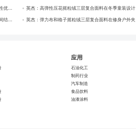
开发与应用
性优化
英杰：高弹性压花摇粒绒三层复合面料在冬季童装设计
的应用实践
间结合
英杰：弹力布和格子摇粒绒三层复合面料在修身户外夹
中的弹性与保暖协同设计
应用
袋
石油化工
制药行业
汽车制造
袋
食品饮料
袋
油漆涂料