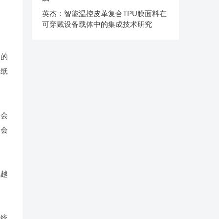
英杰：智能温控皮革复合TPU膜面料在
可穿戴设备载体中的集成技术研究
器的
的纸
上会
不会
孔越
传统