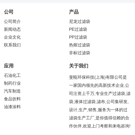
公司
产品
公司简介
尼龙过滤袋
新闻动态
PE过滤袋
企业文化
PP过滤袋
联系我们
热熔过滤袋
非标过滤袋
应用
关于我们
石油化工
斐瓯环保科技(上海)有限公司是
制药行业
一家国内领先的高新技术企业,公
汽车制造
司注资上千万,专业生产过滤袋,滤
食品饮料
袋,液体过滤袋,滤布,公司集研发,
油漆涂料
设计,生产,销售,服务为一体的过
滤袋生产工厂,是你值得信赖的合
作伙伴,欢迎上门考察和来电咨询!