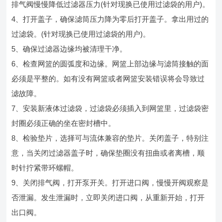
排气阀慢慢降低过滤器压力(针对现换已使用过滤袋的用户)。
4、打开盖子，确保滤筒压力降为零后打开盖子。拿出用过的
过滤袋。(针对现换已使用过滤袋的用户)。
5、确保过滤器边缘均被清理干净。
6、检查网篮的圆弧度和边缘。网篮上部边缘与滤筒接触的面
必须是平整的。如有没有网篮或者网篮安装错误将会导致过
滤故障。
7、安装新液体过滤袋，过滤袋必须插入到网篮里，过滤袋密
封圈必须正确的坐在密封槽中。
8、检验垫片，选择可与流体兼容的垫片。关闭盖子，特别注
意，当关闭过滤器盖子时，确保垫圈没有扭曲或者离槽，顺
时针拧紧带环螺帽。
9、关闭排气阀，打开泵开关。打开进口阀，慢慢开阀观察是
否泄漏。发生泄漏时，立即关闭进口阀，从重新开始，打开
出口阀。