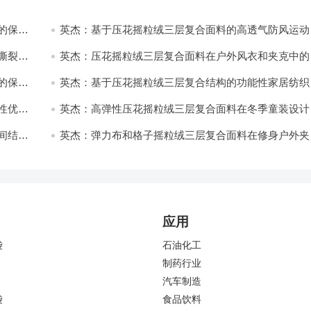
的保暖
英杰：基于压花摇粒绒三层复合面料的高透气防风运动
饰开发
撕裂与
英杰：压花摇粒绒三层复合面料在户外风衣和夹克中的
用与性能
的保暖
英杰：基于压花摇粒绒三层复合结构的功能性家居纺织
开发与应用
性优化
英杰：高弹性压花摇粒绒三层复合面料在冬季童装设计
的应用实践
间结合
英杰：弹力布和格子摇粒绒三层复合面料在修身户外夹
中的弹性与保暖协同设计
应用
袋
石油化工
制药行业
汽车制造
袋
食品饮料