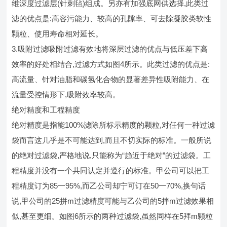
维深度过滤层(针刺毡)组成。另亦有加强底网供选择,此类过
滤的优点是:高容污能力、较高的孔隙率、可去除凝胶类软性
颗粒、使用寿命相对延长。
3.吸附过滤吸附过滤有效地将深层过滤的优点与低压差下高
效率的好处相结合,过滤方式如图4所示。此类过滤的优点是:
高流量、针对油脂和碳氢化合物的显著差异性吸附能力、在
流量受控情形下,吸附效率较高。
绝对精度和工程精度
绝对精度是指能100%滤除所标示精度的颗粒,对任何一种过滤
袋而言这几乎是不可能达到,而且不切实际的标准。一般所说
的绝对过滤袋,严格地说,只能称为“趋近于绝对”的过滤袋。工
程精度并没有一个共同认定并遵行的标准。甲公司可以把工
程精度订为85一95%,而乙公司却宁可订在50一70%,换句话
说,甲公司的25拼m过滤精度可能与乙公司的5拌m过滤效果相
似,甚至更细。如图6所示的两种过滤袋,虽然同样在5拜m颗粒