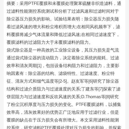
摘要：采用PTFE覆膜和未覆膜处理聚苯硫醚非织造滤料，通
过滤料性能测控系统测试和分析了过滤风速和过滤时间对于
除尘器压力损失的影响。试验结果表明：除尘器压力损失随
着过滤风速的增大和粉尘堆积而增大;在相同风机频率下，滤
料覆膜将减少气体流量和降低过滤风速;在相同过滤速度下，
覆膜滤料的过滤阻力大于未覆膜滤料的阻力。
袋式除尘器是一种高效的工业除尘设备，其压力损失是气流
通过袋式除尘器的流动阻力，决定着除尘系统的能耗、过滤
效率和清灰周期[1]，包括设备结构阻力和过滤阻力，主要影
响因素有：除尘器的结构、滤袋特性、过滤速度、粉尘特
征、清灰方式和烟气温度等[2-5]。赵友军等[6]研究了除尘器
结构和过滤介质阻力与过滤速度的关系;丁建东等[7]探索了滤
饼层阻力与过滤速度和反吹风速的关系;D.Thomas等[8]研究
了粉尘沉积厚度与压力损失的变化。PTFE覆膜滤料，以捕集
效率高，清灰效果好的优势正广泛地应用于过滤行业，但是
覆膜的缺点在于压力损失会有所增大。本文采用滤料性能测
控系统，研究滤料PTFE覆膜处理对压力损失的影响，并探索