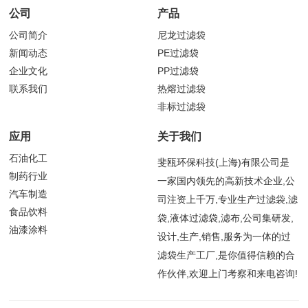
公司
产品
公司简介
尼龙过滤袋
新闻动态
PE过滤袋
企业文化
PP过滤袋
联系我们
热熔过滤袋
非标过滤袋
应用
关于我们
石油化工
斐瓯环保科技(上海)有限公司是
制药行业
一家国内领先的高新技术企业,公
汽车制造
司注资上千万,专业生产过滤袋,滤
食品饮料
袋,液体过滤袋,滤布,公司集研发,
油漆涂料
设计,生产,销售,服务为一体的过
滤袋生产工厂,是你值得信赖的合
作伙伴,欢迎上门考察和来电咨询!