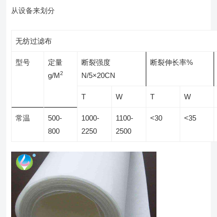
从设备来划分
无纺过滤布
型号
定量
断裂强度
断裂伸长率%
2
g/M
N/5×20CN
T
W
T
W
常温
500-
1000-
1100-
<30
<35
800
2250
2500