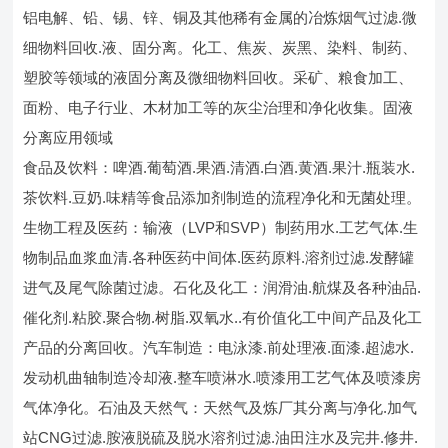
铝电解、铅、锡、锌、铜及其他稀有金属的冶炼烟气过滤.微
细物料回收.液、固分离。化工、焦炭、炭黑、染料、制药、
塑胶等领域的液固分离及微细物料回收。采矿、粮食加工、
面粉、电子行业、木材加工等的灰尘治理和净化收集。固液
分离应用领域
食品及饮料：啤酒.葡萄酒.果酒.清酒.白酒.黄酒.果汁.瓶装水.
茶饮料.豆奶.味精等食品添加剂制造的流程净化和无菌处理。
生物工程及医药：输液（LVP和SVP）制药用水.工艺气体.生
物制品血浆血清.各种医药中间体.医药原料.溶剂过滤.发酵罐
进气及尾气除菌过滤。石化及化工：润滑油.航煤及各种油品.
催化剂.粘胶.聚合物.树脂.双氧水..有价值化工中间产品及化工
产品的分离回收。汽车制造：电泳漆.前处理液.面漆.超滤水.
发动机曲轴制造冷却液.整车喷淋水.喷漆用工艺气体及喷漆房
气体净化。石油及天然气：天然气及炼厂其分离与净化.加气
站CNG过滤.胺液脱硫及脱水溶剂过滤.油田注水及完井.修井.