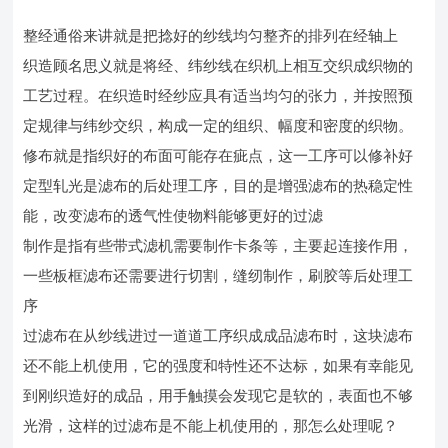
整经通俗来讲就是把捻好的纱线均匀整齐的排列在经轴上
织造顾名思义就是将经、纬纱线在织机上相互交织成织物的
工艺过程。在织造时经纱应具有适当均匀的张力，并按照预
定规律与纬纱交织，构成一定的组织、幅度和密度的织物。
修布就是指织好的布面可能存在疵点，这一工序可以修补好
定型轧光是滤布的后处理工序，目的是增强滤布的热稳定性
能，改变滤布的透气性使物料能够更好的过滤
制作是指有些带式滤机需要制作卡条等，主要起连接作用，
一些板框滤布还需要进行切割，缝纫制作，刷胶等后处理工
序
过滤布在从纱线进过一道道工序织成成品滤布时，这块滤布
还不能上机使用，它的强度和特性还不达标，如果有幸能见
到刚织造好的成品，用手触摸会发现它是软的，表面也不够
光滑，这样的过滤布是不能上机使用的，那怎么处理呢？