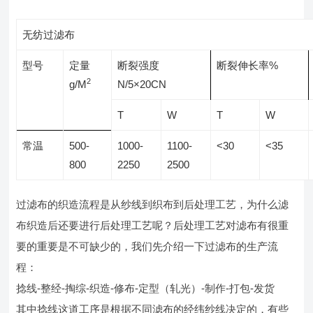
无纺过滤布
型号
定量
断裂强度
断裂伸长率%
2
g/M
N/5×20CN
T
W
T
W
常温
500-
1000-
1100-
<30
<35
800
2250
2500
过滤布的织造流程是从纱线到织布到后处理工艺，为什么滤
布织造后还要进行后处理工艺呢？后处理工艺对滤布有很重
要的重要是不可缺少的，我们先介绍一下过滤布的生产流
程：
捻线-整经-掏综-织造-修布-定型（轧光）-制作-打包-发货
其中捻线这道工序是根据不同滤布的经纬纱线决定的，有些