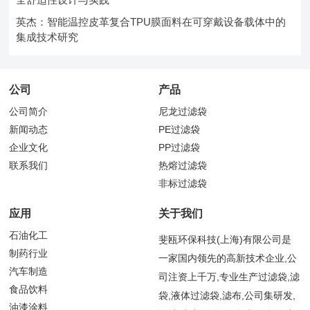
英杰：智能温控皮革复合TPU膜面料在可穿戴设备载体中的
集成技术研究
公司
产品
公司简介
尼龙过滤袋
新闻动态
PE过滤袋
企业文化
PP过滤袋
联系我们
热熔过滤袋
非标过滤袋
应用
关于我们
石油化工
斐瓯环保科技(上海)有限公司是
制药行业
一家国内领先的高新技术企业,公
汽车制造
司注资上千万,专业生产过滤袋,滤
食品饮料
袋,液体过滤袋,滤布,公司集研发,
油漆涂料