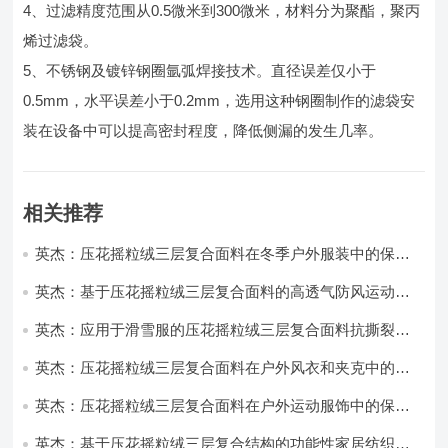
4、过滤精度范围从0.5微米到300微米，材料分为聚酯，聚丙
烯过滤袋。
5、不锈钢及镀锌钢圈氩弧焊接技术。直径误差仅小于
0.5mm，水平误差小于0.2mm，选用这种钢圈制作的滤袋安
装在设备中可以提高密封程度，降低侧漏的发生几率。
相关推荐
英杰：压花摇粒绒三层复合面料在冬季户外服装中的保暖
性能优化研究
英杰：基于压花摇粒绒三层复合面料的高透气防风运动服
饰开发
英杰：应用于滑雪服的压花摇粒绒三层复合面料抗撕裂与
耐磨性提升技术
英杰：压花摇粒绒三层复合面料在户外风衣和夹克中的应
用与性能
英杰：压花摇粒绒三层复合面料在户外运动服饰中的保暖
与透气性能研究
英杰：基于压花摇粒绒三层复合结构的功能性家居纺织品