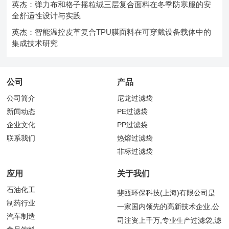
英杰：弹力布和格子摇粒绒三层复合面料在冬季防寒服的安
全舒适性设计与实践
英杰：智能温控皮革复合TPU膜面料在可穿戴设备载体中的
集成技术研究
公司
产品
公司简介
尼龙过滤袋
新闻动态
PE过滤袋
企业文化
PP过滤袋
联系我们
热熔过滤袋
非标过滤袋
应用
关于我们
石油化工
斐瓯环保科技(上海)有限公司是
制药行业
一家国内领先的高新技术企业,公
汽车制造
司注资上千万,专业生产过滤袋,滤