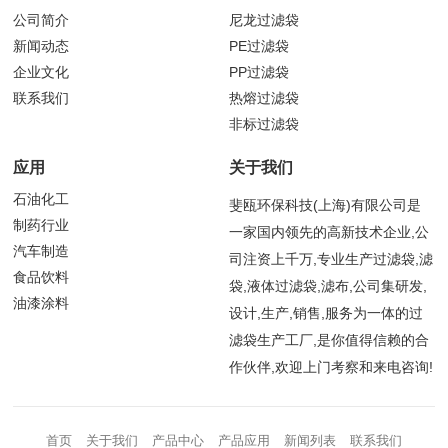
公司简介
尼龙过滤袋
新闻动态
PE过滤袋
企业文化
PP过滤袋
联系我们
热熔过滤袋
非标过滤袋
应用
关于我们
石油化工
斐瓯环保科技(上海)有限公司是
制药行业
一家国内领先的高新技术企业,公
汽车制造
司注资上千万,专业生产过滤袋,滤
食品饮料
袋,液体过滤袋,滤布,公司集研发,
油漆涂料
设计,生产,销售,服务为一体的过
滤袋生产工厂,是你值得信赖的合
作伙伴,欢迎上门考察和来电咨询!
首页
关于我们
产品中心
产品应用
新闻列表
联系我们