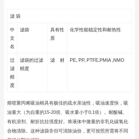
滤 袋
中
滤袋
具有性
化学性能稳定性和耐热性
文
质
名
过
滤袋的过滤
滤 材
PE, PP, PTFE,PMIA ,NMO
滤
精度
精
度
熔喷聚丙烯吸油棉具有极佳的疏水亲油性，吸油速度快，吸
油量大（为自重的15-20倍、吸水量小于0.1倍）。耐酸碱、
有机溶剂、耐折抗拉强度好。将液体中微量的非乳化碳氢化
合物清除。这种滤袋非但可清除油份，更可按照所需将不同