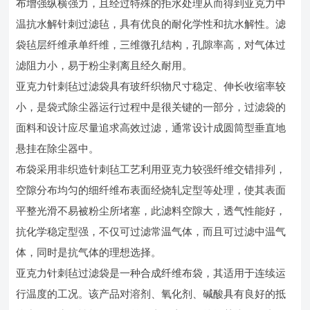
布增强纵横强力，且经过特殊的拒水处理从而得到亚克力中
温抗水解针刺过滤毡，具有优良的耐化学性和抗水解性。滤
袋毡层纤维承单纤维，三维微孔结构，孔隙率高，对气体过
滤阻力小，易于粉尘剥离且经久耐用。
亚克力针刺毡过滤袋具有玻纤织物尺寸稳定、伸长收缩率较
小，是袋式除尘器运行过程中是很关键的一部分，过滤袋的
面料和设计应尽量追求高效过滤，通常设计成圆筒型垂直地
悬挂在除尘器中。
布袋采用非织造针刺毡工艺利用亚克力较强纤维交错排列，
空隙分布均匀的细纤维布表面经烧轧定型等处理，使其表面
平整光滑不易被粉尘所堵塞，此滤料空隙大，透气性能好，
抗化学稳定型强，不仅可过滤常温气体，而且可过滤中温气
体，同时是抗气体的理想选择。
亚克力针刺毡过滤袋是一种合成纤维布袋，其适用于连续运
行温度的工况。该产品对溶剂、氧化剂、碱酸具有良好的抵