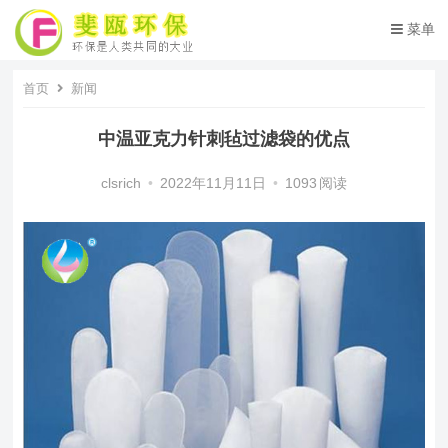
菜单
首页
新闻
中温亚克力针刺毡过滤袋的优点
clsrich
•
2022年11月11日
•
1093
阅读