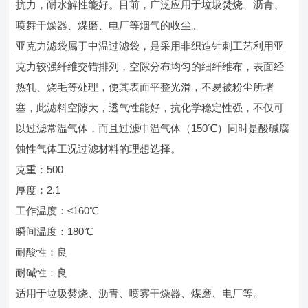
抗力，耐水解性能好。目前，广泛应用于垃圾焚烧、沥青、
喷舞干燥器、煤磨、电厂等烟气的收尘。
亚克力滤袋属于中温过滤袋，是采用非织造针刺工艺利用亚
克力较强纤维交错排列，空隙分布均匀的细纤维布，表面经
热轧、烧毛等处理，使其表面平整光滑，不易被粉尘所堵
塞，此滤料空隙大，透气性能好，抗化学稳定性强，不仅可
以过滤常温气体，而且过滤中温气体（150℃）同时是酸碱腐
蚀性气体工况过滤材料的理想选择。
克重：500
厚度：2.1
工作温度：≤160℃
瞬间温度：180℃
耐酸性：良
耐碱性：良
适用于垃圾焚烧、沥青、喷雾干燥器、煤磨、电厂等。