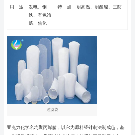
用 途
发电、钢
特 点
耐高温、耐酸碱、三防
铁、有色冶
炼、焦化
过滤袋
亚克力化学名均聚丙烯腈，以它为原料经针刺法制成毡，基