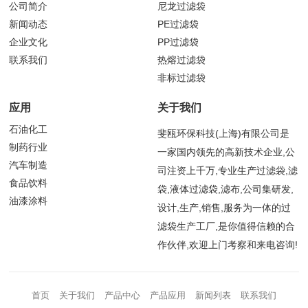
公司简介
尼龙过滤袋
新闻动态
PE过滤袋
企业文化
PP过滤袋
联系我们
热熔过滤袋
非标过滤袋
应用
关于我们
石油化工
斐瓯环保科技(上海)有限公司是
制药行业
一家国内领先的高新技术企业,公
汽车制造
司注资上千万,专业生产过滤袋,滤
食品饮料
袋,液体过滤袋,滤布,公司集研发,
油漆涂料
设计,生产,销售,服务为一体的过
滤袋生产工厂,是你值得信赖的合
作伙伴,欢迎上门考察和来电咨询!
首页
关于我们
产品中心
产品应用
新闻列表
联系我们