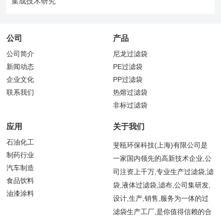
集成技术研究
公司
产品
公司简介
尼龙过滤袋
新闻动态
PE过滤袋
企业文化
PP过滤袋
联系我们
热熔过滤袋
非标过滤袋
应用
关于我们
石油化工
斐瓯环保科技(上海)有限公司是
制药行业
一家国内领先的高新技术企业,公
汽车制造
司注资上千万,专业生产过滤袋,滤
食品饮料
袋,液体过滤袋,滤布,公司集研发,
油漆涂料
设计,生产,销售,服务为一体的过
滤袋生产工厂,是你值得信赖的合