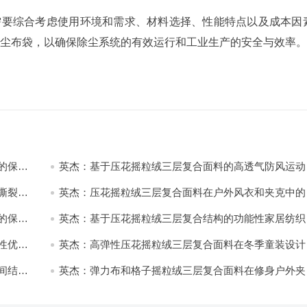
需要综合考虑使用环境和需求、材料选择、性能特点以及成本因
除尘布袋，以确保除尘系统的有效运行和工业生产的安全与效率。
的保暖
英杰：基于压花摇粒绒三层复合面料的高透气防风运动
饰开发
撕裂与
英杰：压花摇粒绒三层复合面料在户外风衣和夹克中的
用与性能
的保暖
英杰：基于压花摇粒绒三层复合结构的功能性家居纺织
开发与应用
性优化
英杰：高弹性压花摇粒绒三层复合面料在冬季童装设计
的应用实践
间结合
英杰：弹力布和格子摇粒绒三层复合面料在修身户外夹
中的弹性与保暖协同设计