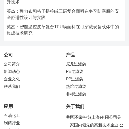
升技术
英杰：弹力布和格子摇粒绒三层复合面料在冬季防寒服的安
全舒适性设计与实践
英杰：智能温控皮革复合TPU膜面料在可穿戴设备载体中的
集成技术研究
公司
产品
公司简介
尼龙过滤袋
新闻动态
PE过滤袋
企业文化
PP过滤袋
联系我们
热熔过滤袋
非标过滤袋
应用
关于我们
石油化工
斐瓯环保科技(上海)有限公司是
制药行业
一家国内领先的高新技术企业,公