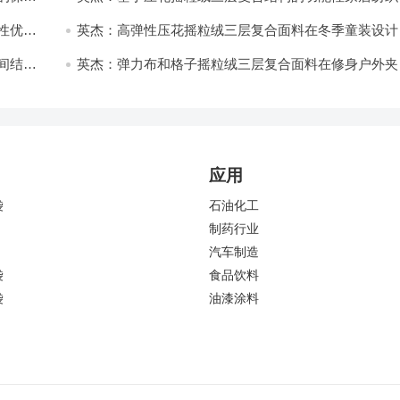
开发与应用
性优化
英杰：高弹性压花摇粒绒三层复合面料在冬季童装设计
的应用实践
间结合
英杰：弹力布和格子摇粒绒三层复合面料在修身户外夹
中的弹性与保暖协同设计
应用
袋
石油化工
制药行业
汽车制造
袋
食品饮料
袋
油漆涂料