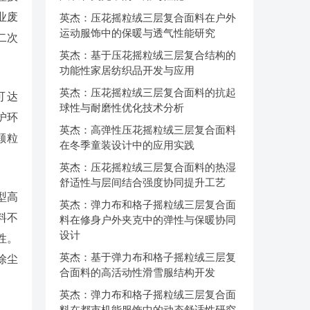
业废
英杰：压花摇粒绒三层复合面料在户外
运动服饰中的保暖与透气性能研究
二次
英杰：基于压花摇粒绒三层复合结构的
功能性家居纺织品开发与应用
英杰：压花摇粒绒三层复合面料的抗起
可达
球性与耐磨性优化技术分析
护环
英杰：高弹性压花摇粒绒三层复合面料
颗粒
在冬季童装设计中的应用实践
英杰：压花摇粒绒三层复合面料的热湿
舒适性与层间结合强度协同提升工艺
型高
英杰：弹力布和格子摇粒绒三层复合面
料不
料在修身户外夹克中的弹性与保暖协同
设计
性。
英杰：基于弹力布和格子摇粒绒三层复
除尘
合面料的高活动性滑雪服结构开发
英杰：弹力布和格子摇粒绒三层复合面
料在都市机能服饰中的动态舒适性研究