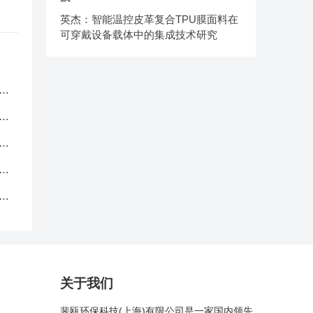
英杰：智能温控皮革复合TPU膜面料在
可穿戴设备载体中的集成技术研究
服
应
品
中
克
关于我们
斐瓯环保科技(上海)有限公司是一家国内领先