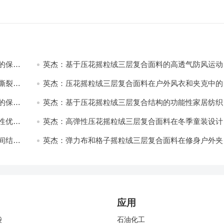
的保暖
英杰：基于压花摇粒绒三层复合面料的高透气防风运动
饰开发
撕裂与
英杰：压花摇粒绒三层复合面料在户外风衣和夹克中的
用与性能
的保暖
英杰：基于压花摇粒绒三层复合结构的功能性家居纺织
开发与应用
性优化
英杰：高弹性压花摇粒绒三层复合面料在冬季童装设计
的应用实践
间结合
英杰：弹力布和格子摇粒绒三层复合面料在修身户外夹
中的弹性与保暖协同设计
应用
袋
石油化工