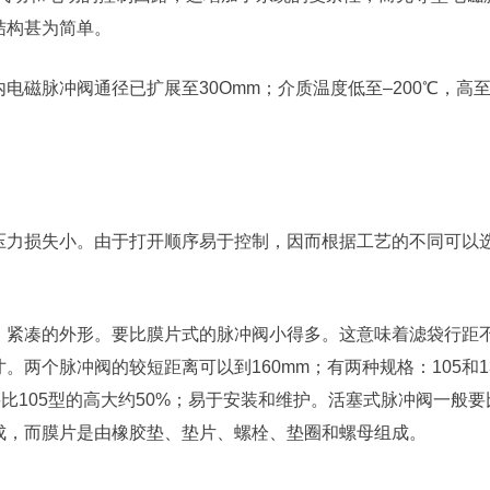
结构甚为简单。
磁脉冲阀通径已扩展至30Omm；介质温度低至–200℃，高
压力损失小。由于打开顺序易于控制，因而根据工艺的不同可以
；紧凑的外形。要比膜片式的脉冲阀小得多。这意味着滤袋行距
两个脉冲阀的较短距离可以到160mm；有两种规格：105和13
比105型的高大约50%；易于安装和维护。活塞式脉冲阀一般要
成，而膜片是由橡胶垫、垫片、螺栓、垫圈和螺母组成。