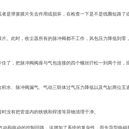
或者是弹簧膜片失去作用或损坏，在检查一下是不是线圈短路了
膜片。此时，收尘器所有的脉冲阀都不工作，风包压力降低到零
卡住了，把脉冲阀阀座与气包连接的四个螺丝拧松一到两个丝，
缸积水、脉冲阀漏气、气动三联体过气压力降低以及气缸两位五
道时没有把管道内的铁锈和焊渣等异物清理干净。
用气动和电动的控制回路，这增加了系统的复杂性，而先导型电磁