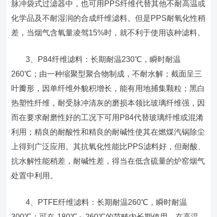
脉冲袋式过滤器中，也可用PPS纤维代替其他不耐高温或
化学品及不耐湿润的合成纤维滤料。但是PPS耐氧化性稍
差，当烟气含氧量凌驾15%时，就不利于使用该种滤料。
3、P84纤维滤料：长期耐温230℃，瞬时耐温
260℃；由一种缩聚型聚合物制成，不耐水解；截面呈三
叶瓣形，因单纤维外貌积增长，能有用地捕集颗粒；黑白
热塑性纤维，耐受脉冲清灰的磨损本领比玻璃纤维强，因
而在要求耐磨性好的工况下可用P84代替玻璃纤维或混淆
利用；精良的耐酸性和精良的耐碱性使其在燃煤汽锅除尘
上得到广泛应用。其抗氧化性能比PPS滤料好，但耐酸、
抗水解性能稍差，耐碱性差，得当在低含硫量的炉窑烟气
处置中利用。
4、PTFE纤维滤料：长期耐温260℃，瞬时耐温
300℃；可在-180℃～260℃的范畴内长期使用，在高温