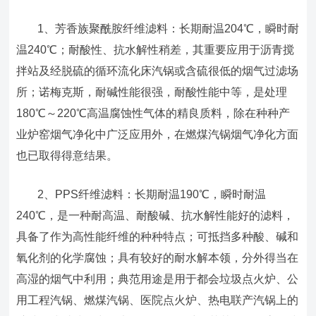
1、芳香族聚酰胺纤维滤料：长期耐温204℃，瞬时耐
温240℃；耐酸性、抗水解性稍差，其重要应用于沥青搅
拌站及经脱硫的循环流化床汽锅或含硫很低的烟气过滤场
所；诺梅克斯，耐碱性能很强，耐酸性能中等，是处理
180℃～220℃高温腐蚀性气体的精良质料，除在种种产
业炉窑烟气净化中广泛应用外，在燃煤汽锅烟气净化方面
也已取得得意结果。
2、PPS纤维滤料：长期耐温190℃，瞬时耐温
240℃，是一种耐高温、耐酸碱、抗水解性能好的滤料，
具备了作为高性能纤维的种种特点；可抵挡多种酸、碱和
氧化剂的化学腐蚀；具有较好的耐水解本领，分外得当在
高湿的烟气中利用；典范用途是用于都会垃圾点火炉、公
用工程汽锅、燃煤汽锅、医院点火炉、热电联产汽锅上的