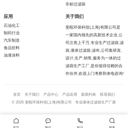
非标过滤袋
应用
关于我们
石油化工
斐瓯环保科技(上海)有限公司是
制药行业
一家国内领先的高新技术企业,公
汽车制造
司注资上千万,专业生产过滤袋,滤
食品饮料
袋,液体过滤袋,滤布,公司集研发,
油漆涂料
设计,生产,销售,服务为一体的过
滤袋生产工厂,是你值得信赖的合
作伙伴,欢迎上门考察和来电咨询!
首页
关于我们
产品中心
产品应用
新闻列表
联系我们
© 2026
斐瓯环保科技(上海)有限公司
· 专业液体过滤袋生产厂家
首页
微信
电话
搜索