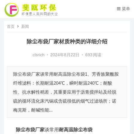
菜单
首页
新闻
除尘布袋厂家材质种类的详细介绍
clsrich
•
2024年8月22日
•
693
阅读
除尘布袋厂家谈常用耐高温除尘布袋1、芳香族聚酰胺
纤维滤料：长期耐温204℃，瞬时耐温240℃；耐酸
性、抗水解性稍差，其重要应用于沥青搅拌站及经脱
硫的循环流化床汽锅或含硫很低的烟气过滤场所；诺
梅克斯，耐碱性能...
除尘布袋厂家
谈常用
耐高温除尘布袋