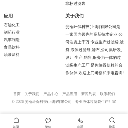
非标过滤袋
应用
关于我们
石油化工
斐瓯环保科技(上海)有限公司是
制药行业
一家国内领先的高新技术企业,公
汽车制造
司注资上千万,专业生产过滤袋,滤
食品饮料
袋,液体过滤袋,滤布,公司集研发,
油漆涂料
设计,生产,销售,服务为一体的过
滤袋生产工厂,是你值得信赖的合
作伙伴,欢迎上门考察和来电咨询!
首页
关于我们
产品中心
产品应用
新闻列表
联系我们
© 2026
斐瓯环保科技(上海)有限公司
· 专业液体过滤袋生产厂家
首页
微信
电话
搜索