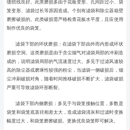
缝纫线良好。此类磨损多由于花板变形、孔间距过小、袋
笼变形、滤袋过长等原因造成。个别有滤袋和除尘器箱壁
磨擦破损的。此类破损需严格检查花板水平度，且应使用
制作优良的袋笼。
滤袋下部的环状磨损：在滤袋下部由外而内形成环状
磨损空洞。这类磨损是由于含尘烟气对滤袋局部的冲刷造
成的，说明滤袋局部的气流速度过大。多见于过滤风速较
高的除尘器或磨琢性较强的粉尘，当滤袋一侧破损后，烟
尘冲刷破损对角，随着时间推移破损不断扩大，滤袋破损
严重可导致滤袋环形断裂。
滤袋下部内侧磨损：多见于与袋笼接触位置，多数是
袋笼和袋笼底直径相差太大，造成滤袋清灰和过滤时变换
幅度过大，和袋笼磨擦破损。更换优良袋笼即可解决。