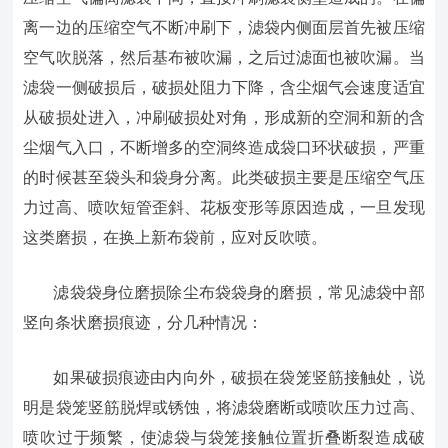
离一边的压缩空气不断冲刷下，滤袋内侧面层首先被压缩
空气吹脱落，然后基布被吹漏，之后过滤面也被吹漏。当
滤袋一侧破损后，破损处阻力下降，含尘烟气会速度适宜
从破损处进入，冲刷破损处对角，形成新的空洞和新的含
尘烟气入口，不断增多的空洞终造成袋口环状破损，严重
的时候甚至袋头和袋身分离。此类破损主要是压缩空气压
力过高、喷吹短管歪斜、花板变形等原因造成，一旦发现
这类磨损，在换上新布袋前，应对反吹喷。
滤袋袋身位磨损除尘布袋袋身的磨损，常见滤袋中部
竖向条状磨损痕迹，分几种情况：
如果破损痕迹由内向外，破损在袋笼竖筋接触处，说
明是袋笼竖筋脱焊或锈蚀，将滤袋磨断或喷吹压力过高、
喷吹过于频繁，使滤袋与袋笼接触位置折叠断裂造成破