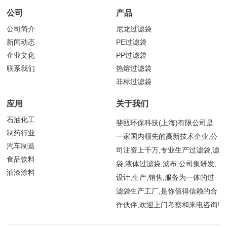
公司
产品
公司简介
尼龙过滤袋
新闻动态
PE过滤袋
企业文化
PP过滤袋
联系我们
热熔过滤袋
非标过滤袋
应用
关于我们
石油化工
斐瓯环保科技(上海)有限公司是
制药行业
一家国内领先的高新技术企业,公
汽车制造
司注资上千万,专业生产过滤袋,滤
食品饮料
袋,液体过滤袋,滤布,公司集研发,
油漆涂料
设计,生产,销售,服务为一体的过
滤袋生产工厂,是你值得信赖的合
作伙伴,欢迎上门考察和来电咨询!