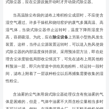
式除尘器，应在尘源设施开动时才开动袋式除尘器。
当高温除尘布袋的滤布上堆积粉尘成层时，不应使含
湿空气通过。许多干燥机和烧结窑炉的废气多属高温、高
湿气体，当袋式除尘器停止运转时，温度下降而湿度升
高，容易吸湿。为此，应在
除尘设备
上另装小型热风发生
装置。这样，当停止尘源装置运转时，可以送入热风使袋
式除尘器的内部温度保持原状。采用预涂层方法，即在处
理含尘浓度较低局部收尘情况下，可先在滤布上用其他粉
料预涂一层，即只向管道中供给其他粉料，经运转一段时
间，滤布上附着了一层该种粉尘以后再捕集需要收集的湿
性粉尘。
含油雾的尘气体用袋式除尘器处理仅含有焦油雾的气
体是困难的，但是，气体中油雾不大而含粉尘量相当多时
丕可以过滤。例如，在沥青混凝土厂，以石料干燥机的烟