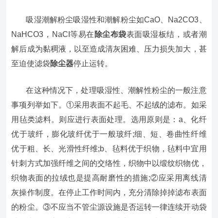
吸湿潮解粉尘吸湿性和潮解粉尘如CaO、Na2CO3、
NaHCO3，NaCI等易在
除尘布袋
表面吸湿板结，或者潮
解后成为黏稠液，以至造成清灰困难、压力损失加大，甚
至迫使滤袋
除尘器
停止运转。
在这种情况下，处理吸湿性、潮解性粉尘的一般注意
事项列举如下。①采用表面不起毛、不起绒的滤布。如采
用毡类滤料。则应进行表面处理。选用原则是：a、化纤
优于玻纤，膨化玻纤优于一般玻纤;细、短、卷曲性纤维
优于粗、长、光滑性纤维;b、毡料优于织物，毡料中宜用
针刺方式加强纤维之间的交络性，织物中以缎纹织物优，
织物表面的拉绒也是提高耐磨性的措施;②应采用离线清
灰操作制度。在停止工作时间内，充分清除掉掉滤布表面
的粉尘。③不应当不管尘源设施是否运转一律连续开动袋