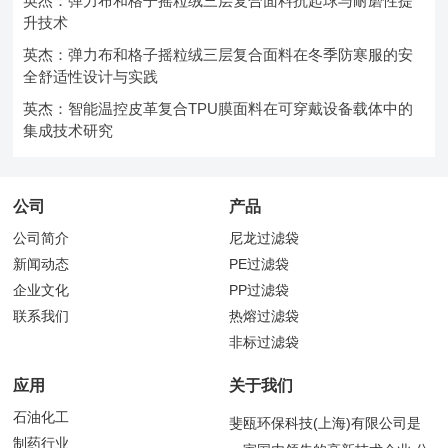
英杰：弹力布和格子摇粒绒三层复合面料抗起球与耐磨性提
升技术
英杰：弹力布和格子摇粒绒三层复合面料在冬季防寒服的安
全舒适性设计与实践
英杰：智能温控皮革复合TPU膜面料在可穿戴设备载体中的
集成技术研究
公司
产品
公司简介
尼龙过滤袋
新闻动态
PE过滤袋
企业文化
PP过滤袋
联系我们
热熔过滤袋
非标过滤袋
应用
关于我们
石油化工
斐瓯环保科技(上海)有限公司是
制药行业