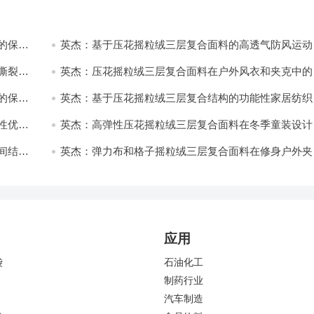
的保暖
英杰：基于压花摇粒绒三层复合面料的高透气防风运动
饰开发
撕裂与
英杰：压花摇粒绒三层复合面料在户外风衣和夹克中的
用与性能
的保暖
英杰：基于压花摇粒绒三层复合结构的功能性家居纺织
开发与应用
性优化
英杰：高弹性压花摇粒绒三层复合面料在冬季童装设计
的应用实践
间结合
英杰：弹力布和格子摇粒绒三层复合面料在修身户外夹
中的弹性与保暖协同设计
应用
袋
石油化工
制药行业
汽车制造