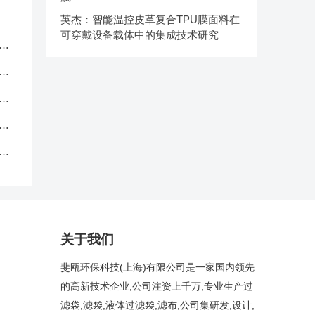
英杰：智能温控皮革复合TPU膜面料在
可穿戴设备载体中的集成技术研究
服
应
品
中
克
关于我们
斐瓯环保科技(上海)有限公司是一家国内领先
的高新技术企业,公司注资上千万,专业生产过
滤袋,滤袋,液体过滤袋,滤布,公司集研发,设计,