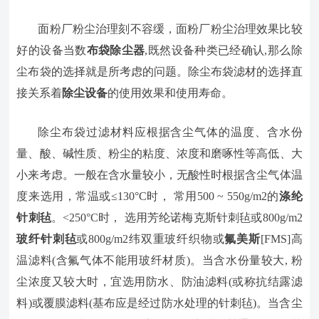
面粉厂粉尘治理刻不容缓，面粉厂粉尘治理效果比较
好的设备当数
布袋除尘器
,既然设备种类已经确认,那么除
尘布袋的选择就是所考虑的问题。除尘布袋滤材的选择直
接关系着
除尘设备
的使用效果和使用寿命。
除尘布袋过滤材料应根据含尘气体的温度、含水份
量、酸、碱性质、粉尘的粘度、浓度和磨啄性等高低、大
小来考虑。一般在含水量较小，无酸性时根据含尘气体温
度来选用，常温或≤130°C时， 常用500 ~ 550g/m2的
涤纶
针刺毡
。<250°C时， 选用芳纶诺梅克斯针刺毡或800g/m2
玻纤针刺毡
或800g/m2纬双重玻纤织物或
氟美斯
[FMS]高
温滤料(含氟气体不能用玻纤材质)。当含水份量较大, 粉
尘浓度又较大时，宜选用防水、防油滤料(或称抗结露滤
料)或覆膜滤料(基布应是经过防水处理的针刺毡)。当含尘