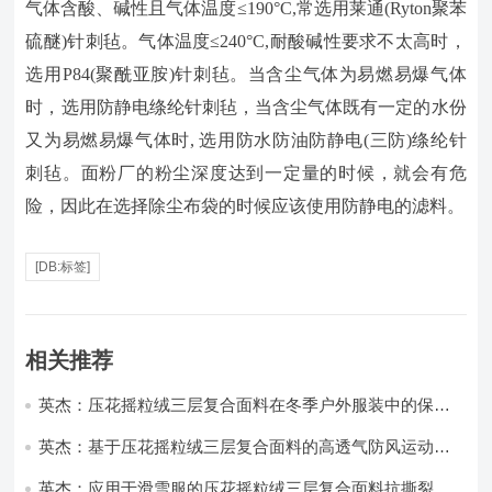
气体含酸、碱性且气体温度≤190°C,常选用莱通(Ryton聚苯
硫醚)针刺毡。气体温度≤240°C,耐酸碱性要求不太高时，
选用P84(聚酰亚胺)针刺毡。当含尘气体为易燃易爆气体
时，选用防静电绦纶针刺毡，当含尘气体既有一定的水份
又为易燃易爆气体时, 选用防水防油防静电(三防)绦纶针
刺毡。面粉厂的粉尘深度达到一定量的时候，就会有危
险，因此在选择除尘布袋的时候应该使用防静电的滤料。
[DB:标签]
相关推荐
英杰：压花摇粒绒三层复合面料在冬季户外服装中的保暖
性能优化研究
英杰：基于压花摇粒绒三层复合面料的高透气防风运动服
饰开发
英杰：应用于滑雪服的压花摇粒绒三层复合面料抗撕裂与