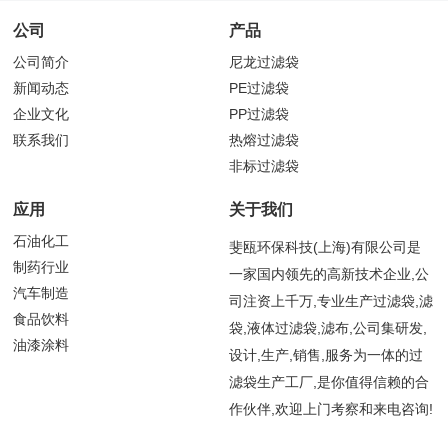
公司
产品
公司简介
尼龙过滤袋
新闻动态
PE过滤袋
企业文化
PP过滤袋
联系我们
热熔过滤袋
非标过滤袋
应用
关于我们
石油化工
斐瓯环保科技(上海)有限公司是
制药行业
一家国内领先的高新技术企业,公
汽车制造
司注资上千万,专业生产过滤袋,滤
食品饮料
袋,液体过滤袋,滤布,公司集研发,
油漆涂料
设计,生产,销售,服务为一体的过
滤袋生产工厂,是你值得信赖的合
作伙伴,欢迎上门考察和来电咨询!