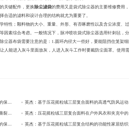
的关键配件，更换
除尘滤袋
的费用又是袋式除尘器的主要维修费用
择合适的滤料和设计合理的结构就尤为重要了。
学特性；颗料物的大小、重量、外形、有否啄磨性以及含尘浓度、
等因素综合考虑。一般情况下，脉冲喷吹袋式除尘器选用针刺毡，
除尘器布袋需要注意的是：1.圆环内径大一些好，要能阻挡住笼架细
孔，让人能进入灰斗里面放灰，人进入灰斗工作时要戴防尘面罩。使用
的保暖
英杰：基于压花摇粒绒三层复合面料的高透气防风运动
饰开发
撕裂与
英杰：压花摇粒绒三层复合面料在户外风衣和夹克中的
用与性能
的保暖
英杰：基于压花摇粒绒三层复合结构的功能性家居纺织