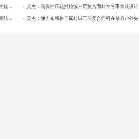
开发与应用
性优化
英杰：高弹性压花摇粒绒三层复合面料在冬季童装设计
的应用实践
间结合
英杰：弹力布和格子摇粒绒三层复合面料在修身户外夹
中的弹性与保暖协同设计