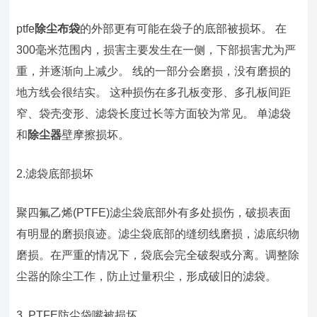
ptfe
除尘布袋
的外部更有可能在袋子的底部被损坏。 在
300毫米范围内，损害主要发生在一侧，下部损害尤为严
重，并逐渐向上减少。 线的一部分会磨损，没有磨损的
地方线会很结实。 这种损伤在多孔板变形、多孔板间距
窄、袋壳变形、滤袋长度过长等方面较为常见。 单滤袋
和
除尘器
壁摩擦损坏。
2.滤袋底部损坏
聚四氟乙烯(PTFE)滤尘袋底部外有多处损伤，破损表面
有明显的磨损痕迹。滤尘袋底部的缝纫线磨损，滤底织物
磨损。在严重的情况下，袋底会完全破裂或分离。调整除
尘器的除尘工作，防止过量积尘，形成破旧的滤袋。
3 .PTFE防尘袋嘴被损坏。