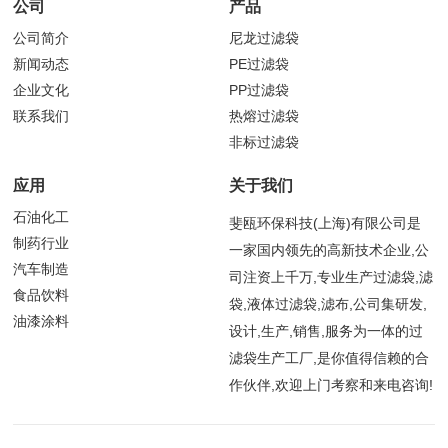
公司
产品
公司简介
尼龙过滤袋
新闻动态
PE过滤袋
企业文化
PP过滤袋
联系我们
热熔过滤袋
非标过滤袋
应用
关于我们
石油化工
斐瓯环保科技(上海)有限公司是
制药行业
一家国内领先的高新技术企业,公
汽车制造
司注资上千万,专业生产过滤袋,滤
食品饮料
袋,液体过滤袋,滤布,公司集研发,
油漆涂料
设计,生产,销售,服务为一体的过
滤袋生产工厂,是你值得信赖的合
作伙伴,欢迎上门考察和来电咨询!