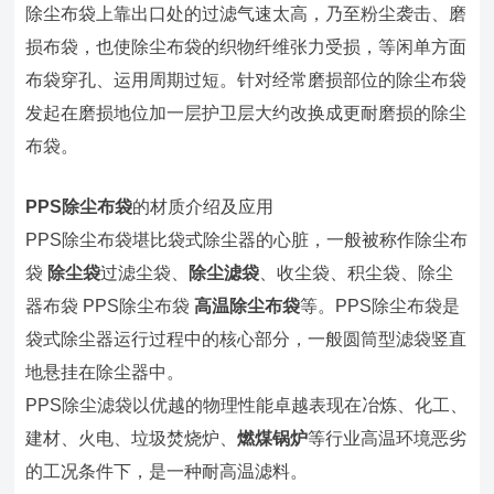
除尘布袋上靠出口处的过滤气速太高，乃至粉尘袭击、磨
损布袋，也使除尘布袋的织物纤维张力受损，等闲单方面
布袋穿孔、运用周期过短。针对经常磨损部位的除尘布袋
发起在磨损地位加一层护卫层大约改换成更耐磨损的除尘
布袋。
PPS除尘布袋
的材质介绍及应用
PPS除尘布袋堪比袋式除尘器的心脏，一般被称作除尘布
袋
除尘袋
过滤尘袋、
除尘滤袋
、收尘袋、积尘袋、除尘
器布袋 PPS除尘布袋
高温除尘布袋
等。PPS除尘布袋是
袋式除尘器运行过程中的核心部分，一般圆筒型滤袋竖直
地悬挂在除尘器中。
PPS除尘滤袋以优越的物理性能卓越表现在冶炼、化工、
建材、火电、垃圾焚烧炉、
燃煤锅炉
等行业高温环境恶劣
的工况条件下，是一种耐高温滤料。