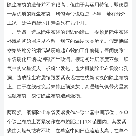
除尘布袋的造价并不算很高，但由于其运用特征，即便是
一条优质的除尘布袋，均匀寿命也就是1-5年，若有分外
工况，除尘布袋运用寿命只有几个月。
一、销毁：造成除尘布袋的销毁的缘由，要紧是除尘布袋
外貌的初始层厚度不敷，烟气的温度太高所至。假定
除尘
器
始终处分的烟气温度逾越布袋的工作前提，等闲使除尘
布袋硬化压缩或消融产生破洞。假定初始层厚度不敷，烟
气中的火星流入、或粉尘发热，也大概使除尘布袋烧出孔
洞。造成除尘布袋销毁要紧表现在在线新改换的除尘布袋
上。由于在线改换后未停止预涂灰，高温烟气佩带火星索
性触布袋，易使除尘布袋遭到烧损。
两磨损：磨损除尘布袋要紧发作在除尘器中间部位，在单
个除尘布袋上要紧发作在布袋距出口1米范围内。其要紧
缘由为烟气散布不均，在单室中间部位流速太高，在单个