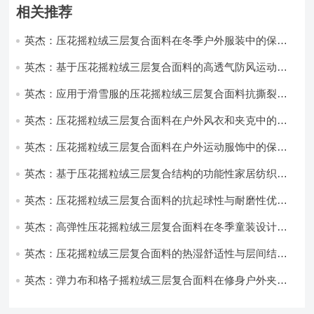
相关推荐
英杰：压花摇粒绒三层复合面料在冬季户外服装中的保暖
性能优化研究
英杰：基于压花摇粒绒三层复合面料的高透气防风运动服
饰开发
英杰：应用于滑雪服的压花摇粒绒三层复合面料抗撕裂与
耐磨性提升技术
英杰：压花摇粒绒三层复合面料在户外风衣和夹克中的应
用与性能
英杰：压花摇粒绒三层复合面料在户外运动服饰中的保暖
与透气性能研究
英杰：基于压花摇粒绒三层复合结构的功能性家居纺织品
开发与应用
英杰：压花摇粒绒三层复合面料的抗起球性与耐磨性优化
技术分析
英杰：高弹性压花摇粒绒三层复合面料在冬季童装设计中
的应用实践
英杰：压花摇粒绒三层复合面料的热湿舒适性与层间结合
强度协同提升工艺
英杰：弹力布和格子摇粒绒三层复合面料在修身户外夹克
中的弹性与保暖协同设计