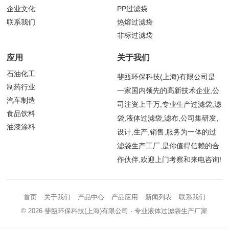
企业文化
PP过滤袋
联系我们
热熔过滤袋
非标过滤袋
应用
关于我们
石油化工
斐瓯环保科技(上海)有限公司是
制药行业
一家国内领先的高新技术企业,公
汽车制造
司注资上千万,专业生产过滤袋,滤
食品饮料
袋,液体过滤袋,滤布,公司集研发,
油漆涂料
设计,生产,销售,服务为一体的过
滤袋生产工厂,是你值得信赖的合
作伙伴,欢迎上门考察和来电咨询!
首页
关于我们
产品中心
产品应用
新闻列表
联系我们
© 2026
斐瓯环保科技(上海)有限公司
· 专业液体过滤袋生产厂家