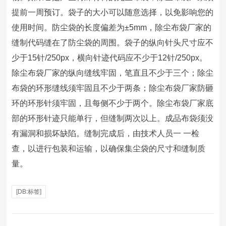
提前一周预订。袋子的大小可以随意选择，以免影响您的
使用时间。防尘袋的长度偏差为±5mm，除尘布袋厂家的
缝制代码缝在了防尘袋的周围。袋子的纵向针头尺寸应不
少于15针/250px，横向针迹代码应不少于12针/250px。
除尘布袋厂家的纵向缝线牢固，笔直且不少于三个；除尘
布袋的环形缝线须牢固且不少于两条；除尘布袋厂家防砸
环的环形针须牢固，且每侧不少于两个。除尘布袋厂家底
部的环形针迹只能单行，但缝制两次以上。成品布袋须没
有漏洞和损坏缺陷。缝制完成后，由技术人员一 一检
查，以进行包装和运输，以确保集尘袋的尺寸和缝制质
量。
[DB:标签]